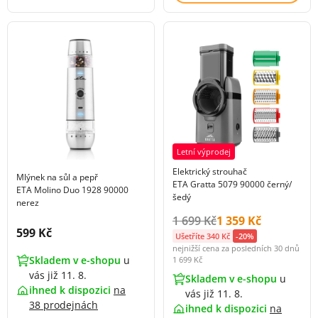
Letní výprodej
Elektrický strouhač
Mlýnek na sůl a pepř
ETA Gratta 5079 90000 černý/
ETA Molino Duo 1928 90000
šedý
nerez
Původní cena s DPH:
Cena s DPH:
1 699 Kč
1 359 Kč
Cena s DPH:
599 Kč
Ušetříte 340 Kč
-20%
nejnižší cena za posledních 30 dnů
Skladem v e-shopu
u
1 699 Kč
vás již 11. 8.
Skladem v e-shopu
u
ihned k dispozici
na
vás již 11. 8.
38 prodejnách
ihned k dispozici
na