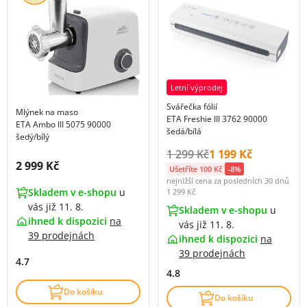
Letní výprodej
Svářečka fólií
Mlýnek na maso
ETA Freshie III 3762 90000
ETA Ambo III 5075 90000
šedá/bílá
šedý/bílý
Původní cena s DPH:
Cena s DPH:
1 299 Kč
1 199 Kč
Cena s DPH:
2 999 Kč
Ušetříte 100 Kč
-8%
nejnižší cena za posledních 30 dnů
Skladem v e-shopu
u
1 299 Kč
vás již 11. 8.
Skladem v e-shopu
u
ihned k dispozici
na
vás již 11. 8.
39 prodejnách
ihned k dispozici
na
39 prodejnách
4.7
4.8
Do košíku
Do košíku