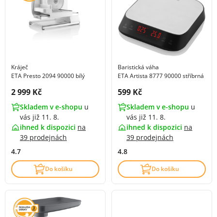
Kráječ
Baristická váha
ETA Presto 2094 90000 bílý
ETA Artista 8777 90000 stříbrná
Cena s DPH:
Cena s DPH:
2 999 Kč
599 Kč
Skladem v e-shopu
u
Skladem v e-shopu
u
vás již 11. 8.
vás již 11. 8.
ihned k dispozici
na
ihned k dispozici
na
39 prodejnách
39 prodejnách
4.7
4.8
Do košíku
Do košíku