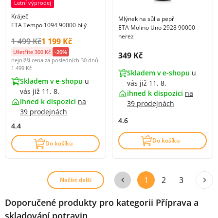
Letní výprodej
Kráječ
Mlýnek na sůl a pepř
ETA Tempo 1094 90000 bílý
ETA Molino Uno 2928 90000
nerez
Původní cena s DPH:
Cena s DPH:
1 499 Kč
1 199 Kč
Ušetříte 300 Kč
-20%
Cena s DPH:
349 Kč
nejnižší cena za posledních 30 dnů
1 499 Kč
Skladem v e-shopu
u
Skladem v e-shopu
u
vás již 11. 8.
vás již 11. 8.
ihned k dispozici
na
ihned k dispozici
na
39 prodejnách
39 prodejnách
4.6
4.4
Do košíku
Do košíku
1
2
3
Načíst další
Doporučené produkty pro kategorii Příprava a
skladování potravin