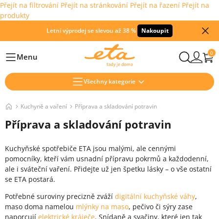
Přejít na filtrování
Přejít na stránkování
Přejít na řazení
Přejít na
produkty
Letní výprodej se slevou až 38 %
Nakoupit
0
Menu
Hlavní
Všechny kategorie
Kuchyně a vaření
Příprava a skladování potravin
Příprava a skladování potravin
Kuchyňské spotřebiče ETA jsou malými, ale cennými
pomocníky, kteří vám usnadní přípravu pokrmů a každodenní,
ale i sváteční vaření. Přidejte už jen špetku lásky – o vše ostatní
se ETA postará.
Potřebné suroviny precizně zváží
digitální kuchyňské váhy
,
maso doma namelou
mlýnky na maso
, pečivo či sýry zase
naporcují
elektrické kráječe
. Snídaně a svačiny, které jen tak