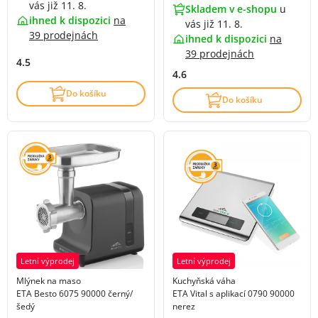
vás již 11. 8.
Skladem v e-shopu
u
ihned k dispozici
na
vás již 11. 8.
39 prodejnách
ihned k dispozici
na
39 prodejnách
4.5
4.6
Do košíku
Do košíku
Letní výprodej
Letní výprodej
Mlýnek na maso
Kuchyňská váha
ETA Besto 6075 90000 černý/
ETA Vital s aplikací 0790 90000
šedý
nerez