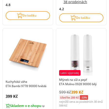
38 prodejnách
4.8
4.2
Do košíku
Do košíku
Letní výprodej
Mlýnek na sůl a pepř
Kuchyňská váha
ETA Molino 0928 90000 bílý
ETA Bambi 9778 90000 hnědá
Původní cena s DPH:
Cena s DPH:
599 Kč
399 Kč
Cena s DPH:
399 Kč
Ušetříte 200 Kč
-33%
nejnižší cena za posledních 30 dnů
Skladem v e-shopu
u
599 Kč