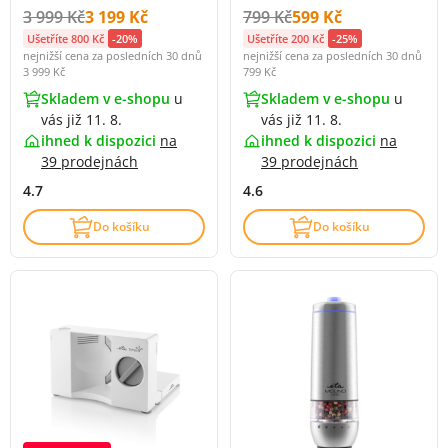
Původní cena s DPH:
Cena s DPH:
Původní cena s DPH:
Cena s DPH:
3 999 Kč
3 199 Kč
799 Kč
599 Kč
Ušetříte 800 Kč
-20%
Ušetříte 200 Kč
-25%
nejnižší cena za posledních 30 dnů
nejnižší cena za posledních 30 dnů
3 999 Kč
799 Kč
Skladem v e-shopu
u
Skladem v e-shopu
u
vás již 11. 8.
vás již 11. 8.
ihned k dispozici
na
ihned k dispozici
na
39 prodejnách
39 prodejnách
4.7
4.6
Do košíku
Do košíku