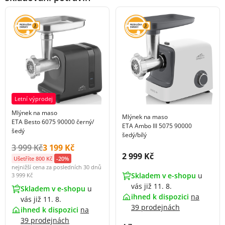
Letní výprodej
Mlýnek na maso
Mlýnek na maso
ETA Besto 6075 90000 černý/
ETA Ambo III 5075 90000
šedý
šedý/bílý
Původní cena s DPH:
Cena s DPH:
3 999 Kč
3 199 Kč
Cena s DPH:
2 999 Kč
Ušetříte 800 Kč
-20%
nejnižší cena za posledních 30 dnů
Skladem v e-shopu
u
3 999 Kč
vás již 11. 8.
Skladem v e-shopu
u
ihned k dispozici
na
vás již 11. 8.
39 prodejnách
ihned k dispozici
na
39 prodejnách