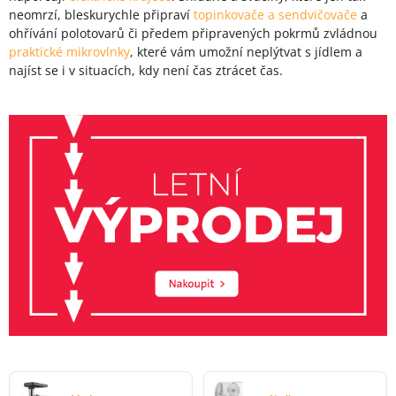
neomrzí, bleskurychle připraví
topinkovače a sendvičovače
a
ohřívání polotovarů či předem připravených pokrmů zvládnou
praktické mikrovlnky
, které vám umožní neplýtvat s jídlem a
najíst se i v situacích, kdy není čas ztrácet čas.