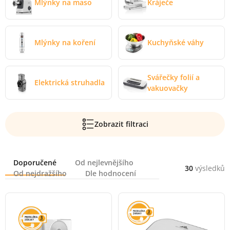
Mlýnky na maso
Kráječe
Mlýnky na koření
Kuchyňské váhy
Svářečky folií a
Elektrická struhadla
vakuovačky
Zobrazit filtraci
Řazení
Doporučené
Od nejlevnějšího
30
výsledků
Od nejdražšího
Dle hodnocení