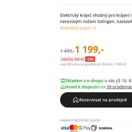
Elektrický kráječ vhodný pro krájení
nerezovým nožem Solingen, nastavit
Podrobný popis
1 199,-
1 499,-
Ušetříte 300 Kč
-20%
nejnižší cena za posledních 30 dnů 1 499 Kč
Skladem v e-shopu
u vás již 10. 8
ihned k dispozici
na
39 prodejná
Rezervovat na prodejně
GARANCE BEZPEČNÉ PLATBY