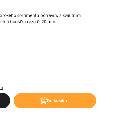
 širokého sortimentu potravin, s kvalitním
elná tloušťka řezu 0–20 mm.
.
ch
Do košíku