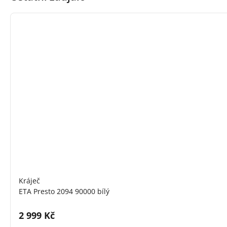
Kráječ
ETA Presto 2094 90000 bílý
Cena s DPH:
2 999 Kč