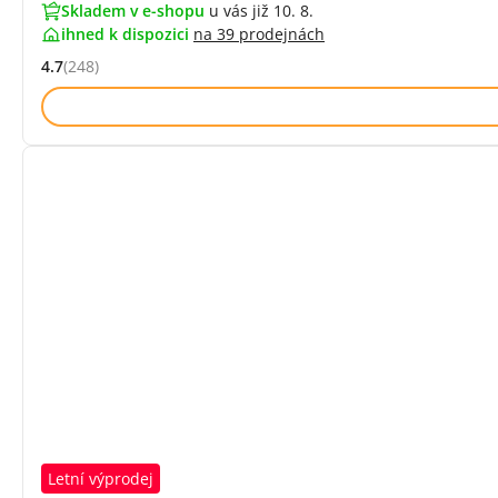
Skladem v e-shopu
u vás již 10. 8.
ihned k dispozici
na
39 prodejnách
4.7
(248)
Hodnocení: 4.7 z 5 (248 recenzí)
Letní výprodej