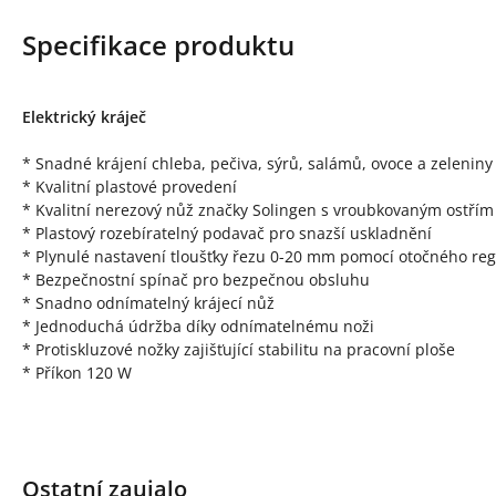
Specifikace produktu
Elektrický kráječ
* Snadné krájení chleba, pečiva, sýrů, salámů, ovoce a zeleniny
* Kvalitní plastové provedení
* Kvalitní nerezový nůž značky Solingen s vroubkovaným ostří
* Plastový rozebíratelný podavač pro snazší uskladnění
* Plynulé nastavení tloušťky řezu 0-20 mm pomocí otočného reg
* Bezpečnostní spínač pro bezpečnou obsluhu
* Snadno odnímatelný krájecí nůž
* Jednoduchá údržba díky odnímatelnému noži
* Protiskluzové nožky zajišťující stabilitu na pracovní ploše
* Příkon 120 W
Ostatní zaujalo