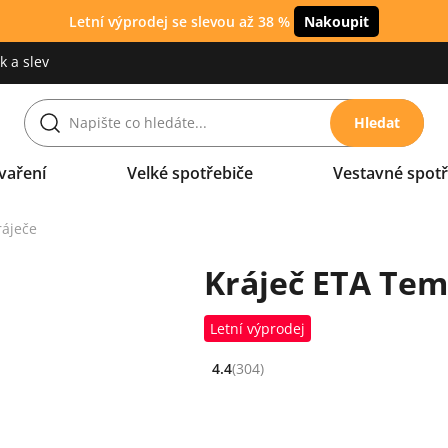
Letní výprodej se slevou až 38 %
Nakoupit
 a slev
Hledat
vaření
Velké spotřebiče
Vestavné spotř
ráječe
Kráječ ETA Tem
Letní výprodej
4.4
(304)
Hodnocení: 4.4 z 5 (304 recenzí)