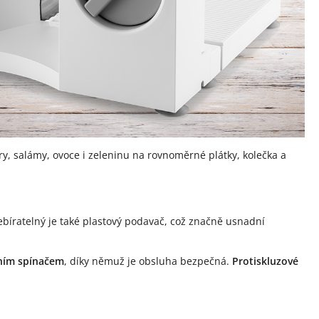
ry, salámy, ovoce i zeleninu na rovnoměrné plátky, kolečka a
bíratelný je také plastový podavač, což značně usnadní
ním spínačem
, díky němuž je obsluha bezpečná.
Protiskluzové