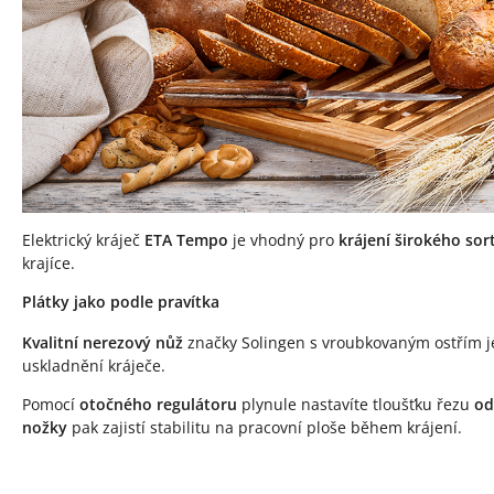
Elektrický kráječ
ETA Tempo
je vhodný pro
krájení širokého so
krajíce.
Plátky jako podle pravítka
Kvalitní nerezový nůž
značky Solingen s vroubkovaným ostřím je
uskladnění kráječe.
Pomocí
otočného regulátoru
plynule nastavíte tloušťku řezu
od
nožky
pak zajistí stabilitu na pracovní ploše během krájení.