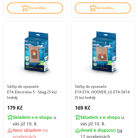
Do košíku
Do košíku
Sáčky do vysavače
Sáčky do vysavače
ETA Electrolux 5 - Sbag (5 ks)
ETA ETA, HOOVER, LG ETA 0414
hnědý
(5 ks) hnědý
Cena s DPH:
Cena s DPH:
179 Kč
169 Kč
Skladem v e-shopu
u
Skladem v e-shopu
u
vás již 10. 8.
vás již 10. 8.
Není skladem
na
ihned k dispozici
na
prodejnách
12 prodejnách