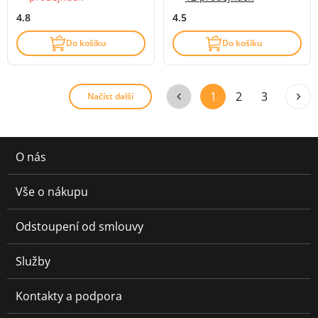
4.8
4.5
Do košíku
Do košíku
1
2
3
Načíst další
O nás
Vše o nákupu
Odstoupení od smlouvy
Služby
Kontakty a podpora