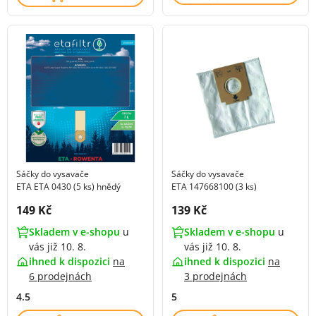
Sáčky do vysavače
Sáčky do vysavače
ETA ETA 0430 (5 ks) hnědý
ETA 147668100 (3 ks)
Cena s DPH:
Cena s DPH:
149 Kč
139 Kč
Skladem v e-shopu
u
Skladem v e-shopu
u
vás již 10. 8.
vás již 10. 8.
ihned k dispozici
na
ihned k dispozici
na
6 prodejnách
3 prodejnách
4.5
5