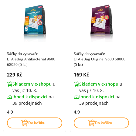
Sáčky do vysavače
Sáčky do vysavače
ETA eBag Antibacterial 9600
ETA eBag Original 9600 68000
68020 (5 ks)
(5 ks)
Cena s DPH:
Cena s DPH:
229 Kč
169 Kč
Skladem v e-shopu
u
Skladem v e-shopu
u
vás již 10. 8.
vás již 10. 8.
ihned k dispozici
na
ihned k dispozici
na
39 prodejnách
39 prodejnách
4.9
4.9
Do košíku
Do košíku