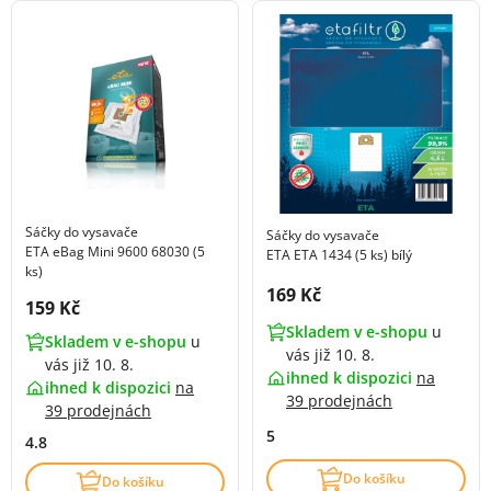
Sáčky do vysavače
Sáčky do vysavače
ETA eBag Mini 9600 68030 (5
ETA ETA 1434 (5 ks) bílý
ks)
Cena s DPH:
169 Kč
Cena s DPH:
159 Kč
Skladem v e-shopu
u
Skladem v e-shopu
u
vás již 10. 8.
vás již 10. 8.
ihned k dispozici
na
ihned k dispozici
na
39 prodejnách
39 prodejnách
5
4.8
Do košíku
Do košíku