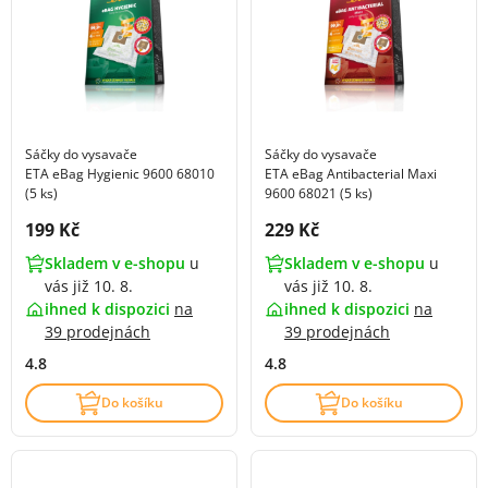
Sáčky do vysavače
Sáčky do vysavače
ETA eBag Hygienic 9600 68010
ETA eBag Antibacterial Maxi
(5 ks)
9600 68021 (5 ks)
Cena s DPH:
Cena s DPH:
199 Kč
229 Kč
Skladem v e-shopu
u
Skladem v e-shopu
u
vás již 10. 8.
vás již 10. 8.
ihned k dispozici
na
ihned k dispozici
na
39 prodejnách
39 prodejnách
4.8
4.8
Do košíku
Do košíku