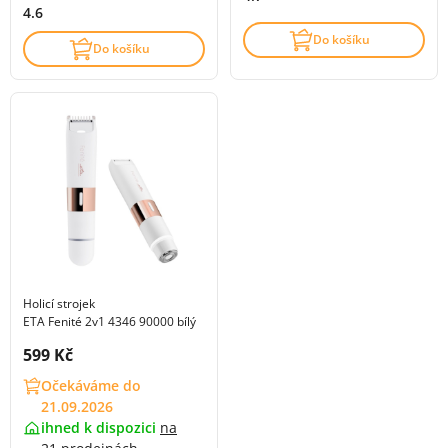
4.6
Do košíku
Do košíku
Holicí strojek
ETA Fenité 2v1 4346 90000 bílý
Cena s DPH:
599 Kč
Očekáváme do
21.09.2026
ihned k dispozici
na