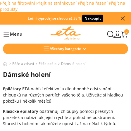
Přejít na filtrování
Přejít na stránkování
Přejít na řazení
Přejít na
produkty
Letní výprodej se slevou až 38 %
Nakoupit
0
Menu
Hlavní
Všechny kategorie
Péče a zdraví
Péče o tělo
Dámské holení
Dámské holení
Epilátory ETA
nabízí efektivní a dlouhodobé odstranění
chloupků na různých partiích vašeho těla. Užívejte si hladkou
pokožku i několik měsíců!
Klasické epilátory
odstraňují chloupky pomocí přesných
pinzetek a nabízí tak jejich rychlé a pohodlné odstranění.
Starosti s holením tak můžete opustit až na několik týdnů.