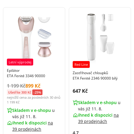
Letní výprodej
Red Line
Epilátor
Zastřihovač chloupků
ETA Fenité 3346 90000
ETA Fenité 2346 90000 bílý
Původní cena s DPH:
Cena s DPH:
1 199 Kč
899 Kč
Cena s DPH:
647 Kč
Ušetříte 300 Kč
-25%
nejnižší cena za posledních 30 dnů
Skladem v e-shopu
u
1 199 Kč
vás již 11. 8.
Skladem v e-shopu
u
ihned k dispozici
na
vás již 11. 8.
39 prodejnách
ihned k dispozici
na
39 prodejnách
4.7