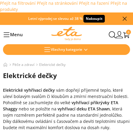
Přejít na filtrování
Přejít na stránkování
Přejít na řazení
Přejít na
produkty
Letní výprodej se slevou až 38 %
Nakoupit
0
Menu
Hlavní
Všechny kategorie
Péče a zdraví
Elektrické dečky
Elektrické dečky
Elektrické vyhřívací dečky
vám dopřejí příjemné teplo, které
uleví bolavým svalům či kloubům a zmírní menstruační bolesti.
Pohodlně se zachumlejte do velké
vyhřívací přikrývky ETA
Shaggy
nebo se položte na
vyhřívací deku ETA Shawn
, která
svým rozměrem perfektně padne na standardní jednolůžko.
Díky dálkovému ovládání s časovačem a devíti teplotními stupni
budete mít maximální komfort doslova na dosah ruky.