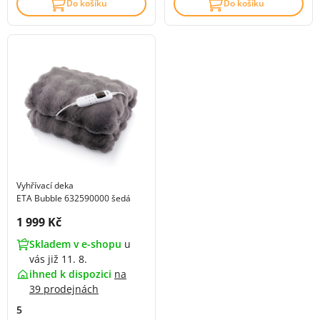
Do košíku
Do košíku
Vyhřívací deka
ETA Bubble 632590000 šedá
Cena s DPH:
1 999 Kč
Skladem v e-shopu
u
vás již 11. 8.
ihned k dispozici
na
39 prodejnách
5