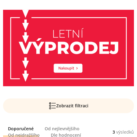
Zobrazit filtraci
Řazení
Doporučené
Od nejlevnějšího
3
výsledků
Od nejdražšího
Dle hodnocení