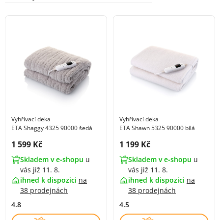
Vyhřívací deka
Vyhřívací deka
ETA Shaggy 4325 90000 šedá
ETA Shawn 5325 90000 bílá
Cena s DPH:
Cena s DPH:
1 599 Kč
1 199 Kč
Skladem v e-shopu
u
Skladem v e-shopu
u
vás již 11. 8.
vás již 11. 8.
ihned k dispozici
na
ihned k dispozici
na
38 prodejnách
38 prodejnách
4.8
4.5