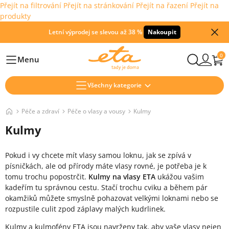
Přejít na filtrování
Přejít na stránkování
Přejít na řazení
Přejít na
produkty
Letní výprodej se slevou až 38 %
Nakoupit
0
Menu
Hlavní
Všechny kategorie
Péče a zdraví
Péče o vlasy a vousy
Kulmy
Kulmy
Pokud i vy chcete mít vlasy samou loknu, jak se zpívá v
písničkách, ale od přírody máte vlasy rovné, je potřeba je k
tomu trochu popostrčit.
Kulmy na vlasy ETA
ukážou vašim
kadeřím tu správnou cestu. Stačí trochu cviku a během pár
okamžiků můžete smyslně pohazovat velkými loknami nebo se
rozpustile culit zpod záplavy malých kudrlinek.
Kulmy a kulmofény ETA jsou navrženy tak, aby vaše vlasy nejen