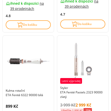
ihned k dispozici
na
ihned k dispozici
na
39 prodejnách
39 prodejnách
4.7
4.8
Do košíku
Do košíku
Letní výprodej
Styler
Kulma rotační
ETA Fenité Pastels 2323 90000
ETA Fenité 6322 90000 bílá
zlatý
Původní cena s DPH:
Cena s DPH:
3 999 Kč
2 999 Kč
Cena s DPH:
899 Kč
Ušetříte 1 000 Kč
-25%