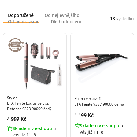
Řazení
Doporučené
Od nejlevnějšího
18
výsledků
Od nejdražšího
Dle hodnocení
Styler
Kulma vlnkovač
ETA Fenité Exclusive Liss
ETA Fenité 9337 90000 černá
Defense 0323 90000 šedý
Cena s DPH:
1 199 Kč
Cena s DPH:
4 999 Kč
Skladem v e-shopu
u
Skladem v e-shopu
u
vás již 11. 8.
vás již 11. 8.