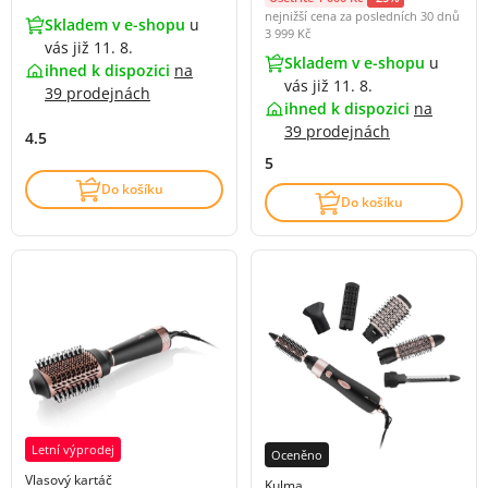
nejnižší cena za posledních 30 dnů
Skladem v e-shopu
u
3 999 Kč
vás již 11. 8.
Skladem v e-shopu
u
ihned k dispozici
na
vás již 11. 8.
39 prodejnách
ihned k dispozici
na
39 prodejnách
4.5
5
Do košíku
Do košíku
Letní výprodej
Oceněno
Vlasový kartáč
Kulma