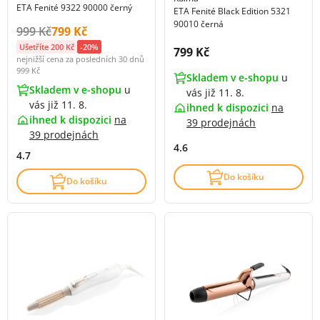
ETA Fenité 9322 90000 černý
ETA Fenité Black Edition 5321
90010 černá
Původní cena s DPH:
Cena s DPH:
999 Kč
799 Kč
Ušetříte 200 Kč
-20%
Cena s DPH:
799 Kč
nejnižší cena za posledních 30 dnů
999 Kč
Skladem v e-shopu
u
Skladem v e-shopu
u
vás již 11. 8.
vás již 11. 8.
ihned k dispozici
na
ihned k dispozici
na
39 prodejnách
39 prodejnách
4.6
4.7
Do košíku
Do košíku