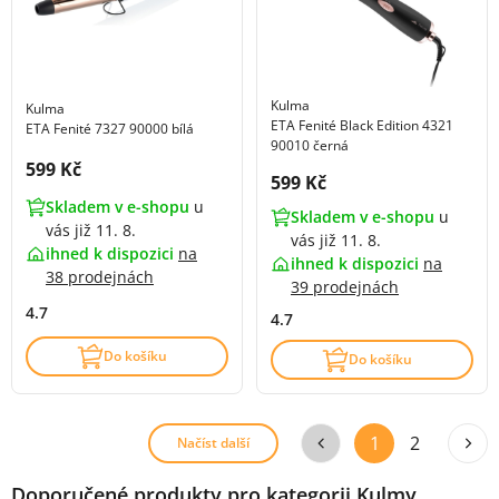
Kulma
Kulma
ETA Fenité Black Edition 4321
ETA Fenité 7327 90000 bílá
90010 černá
Cena s DPH:
599 Kč
Cena s DPH:
599 Kč
Skladem v e-shopu
u
Skladem v e-shopu
u
vás již 11. 8.
vás již 11. 8.
ihned k dispozici
na
ihned k dispozici
na
38 prodejnách
39 prodejnách
4.7
4.7
Do košíku
Do košíku
1
2
Načíst další
Doporučené produkty pro kategorii Kulmy