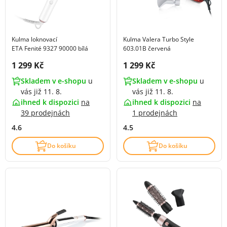
Kulma loknovací
Kulma Valera Turbo Style
ETA Fenité 9327 90000 bílá
603.01B červená
Cena s DPH:
Cena s DPH:
1 299 Kč
1 299 Kč
Skladem v e-shopu
u
Skladem v e-shopu
u
vás již 11. 8.
vás již 11. 8.
ihned k dispozici
na
ihned k dispozici
na
39 prodejnách
1 prodejnách
4.6
4.5
Do košíku
Do košíku