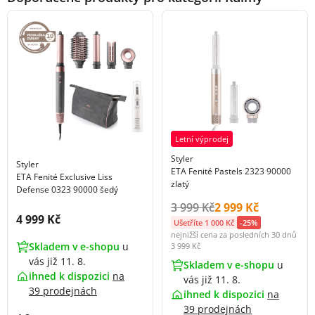
Letní výprodej
Styler
Styler
ETA Fenité Pastels 2323 90000
ETA Fenité Exclusive Liss
zlatý
Defense 0323 90000 šedý
Původní cena s DPH:
Cena s DPH:
3 999 Kč
2 999 Kč
Cena s DPH:
4 999 Kč
Ušetříte 1 000 Kč
-25%
nejnižší cena za posledních 30 dnů
Skladem v e-shopu
u
3 999 Kč
vás již 11. 8.
Skladem v e-shopu
u
ihned k dispozici
na
vás již 11. 8.
39 prodejnách
ihned k dispozici
na
39 prodejnách