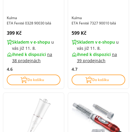
Kulma
Kulma
ETA Fenité 0328 90030 bílá
ETA Fenité 7327 90010 bílá
Cena s DPH:
Cena s DPH:
399 Kč
599 Kč
Skladem v e-shopu
u
Skladem v e-shopu
u
vás již 11. 8.
vás již 11. 8.
ihned k dispozici
na
ihned k dispozici
na
38 prodejnách
39 prodejnách
4.6
4.7
Do košíku
Do košíku