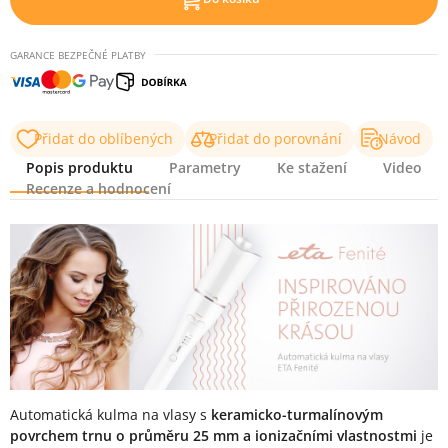
GARANCE BEZPEČNÉ PLATBY
Přidat do oblíbených
Přidat do porovnání
Návod
Popis produktu
Parametry
Ke stažení
Video
Recenze a hodnocení
Popis produktu
Automatická kulma na vlasy s
keramicko-turmalínovým
povrchem trnu o průměru 25 mm a ionizačními vlastnostmi
je