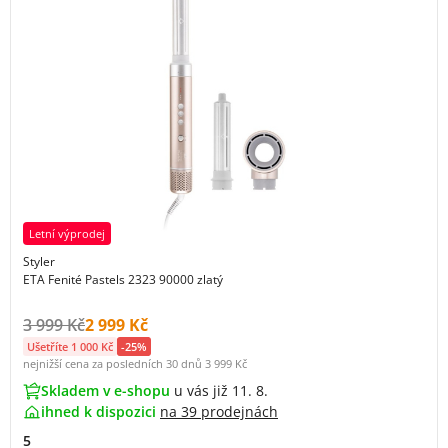
Letní výprodej
Styler
ETA Fenité Pastels 2323 90000 zlatý
Původní cena s DPH:
Cena s DPH:
3 999 Kč
2 999 Kč
Ušetříte 1 000 Kč
-25%
nejnižší cena za posledních 30 dnů
3 999 Kč
Skladem v e-shopu
u vás již 11. 8.
ihned k dispozici
na
39 prodejnách
5