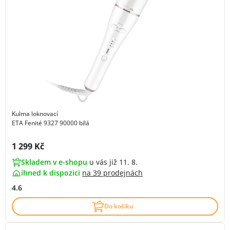
Kulma loknovací
ETA Fenité 9327 90000 bílá
Cena s DPH:
1 299 Kč
Skladem v e-shopu
u vás již 11. 8.
ihned k dispozici
na
39 prodejnách
4.6
Do košíku