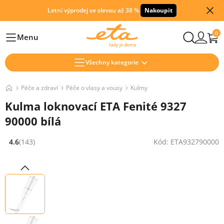
Letní výprodej se slevou až 38 %
Nakoupit
0
Menu
Hlavní
Všechny kategorie
Péče a zdraví
Péče o vlasy a vousy
Kulmy
Kulma loknovací ETA Fenité 9327
90000 bílá
4.6
(143)
Kód: ETA932790000
Hodnocení: 4.6 z 5 (143 recenzí)