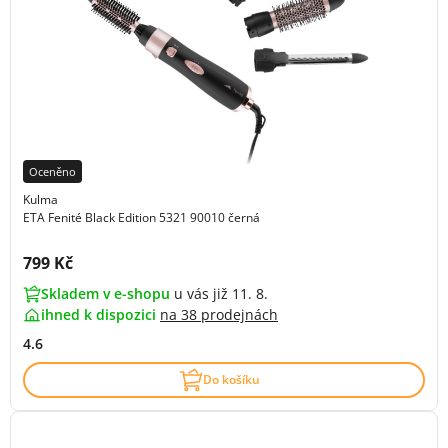
Oceněno
Kulma
ETA Fenité Black Edition 5321 90010 černá
Cena s DPH:
799 Kč
Skladem v e-shopu
u vás již 11. 8.
ihned k dispozici
na
38 prodejnách
4.6
Do košíku