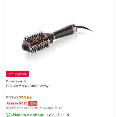
Letní výprodej
Vlasový kartáč
ETA Fenité 9322 90000 černý
Původní cena s DPH:
Cena s DPH:
999 Kč
799 Kč
Ušetříte 200 Kč
-20%
nejnižší cena za posledních 30 dnů
999 Kč
Skladem v e-shopu
u vás již 11. 8.