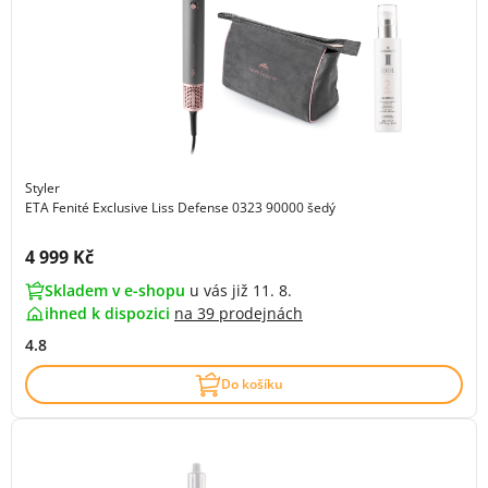
Styler
ETA Fenité Exclusive Liss Defense 0323 90000 šedý
Cena s DPH:
4 999 Kč
Skladem v e-shopu
u vás již 11. 8.
ihned k dispozici
na
39 prodejnách
4.8
Do košíku