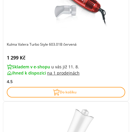
Kulma Valera Turbo Style 603.01B červená
Cena s DPH:
1 299 Kč
Skladem v e-shopu
u vás již 11. 8.
ihned k dispozici
na
1 prodejnách
4.5
Do košíku