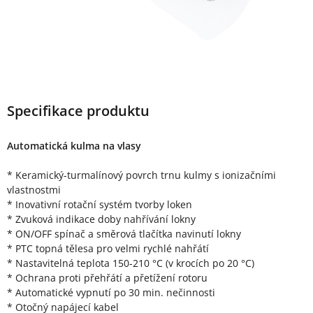
Specifikace produktu
Automatická kulma na vlasy
* Keramický-turmalínový povrch trnu kulmy s ionizačními
vlastnostmi
* Inovativní rotační systém tvorby loken
* Zvuková indikace doby nahřívání lokny
* ON/OFF spínač a směrová tlačítka navinutí lokny
* PTC topná tělesa pro velmi rychlé nahřátí
* Nastavitelná teplota 150-210 °C (v krocích po 20 °C)
* Ochrana proti přehřátí a přetížení rotoru
* Automatické vypnutí po 30 min. nečinnosti
* Otočný napájecí kabel