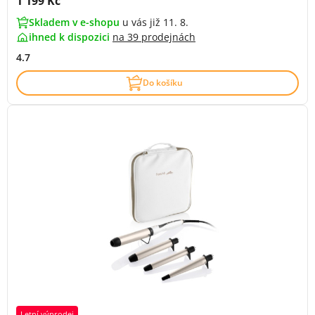
Cena s DPH:
1 199 Kč
Skladem v e-shopu
u vás již 11. 8.
ihned k dispozici
na
39 prodejnách
4.7
Do košíku
Letní výprodej