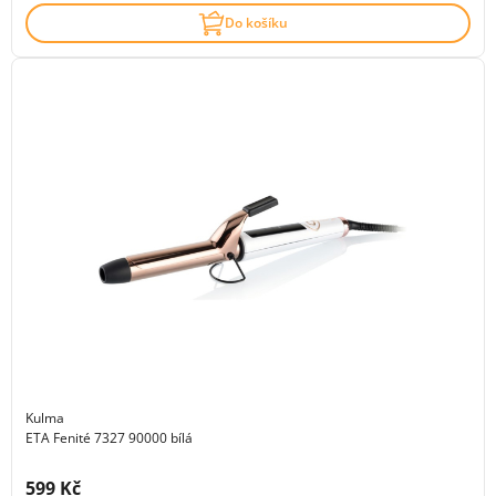
Do košíku
Kulma
ETA Fenité 7327 90000 bílá
Cena s DPH:
599 Kč