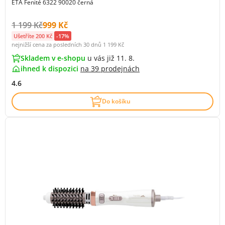
ETA Fenité 6322 90020 černá
Původní cena s DPH:
Cena s DPH:
1 199 Kč
999 Kč
Ušetříte 200 Kč
-17%
nejnižší cena za posledních 30 dnů
1 199 Kč
Skladem v e-shopu
u vás již 11. 8.
ihned k dispozici
na
39 prodejnách
4.6
Do košíku