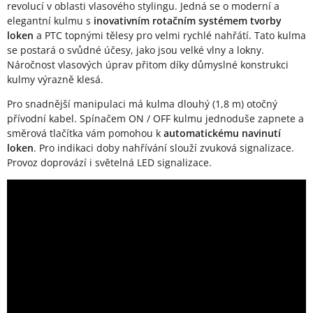
revolucí v oblasti vlasového stylingu. Jedná se o moderní a
elegantní kulmu s
inovativním rotačním systémem tvorby
loken
a PTC topnými tělesy pro velmi rychlé nahřátí. Tato kulma
se postará o svůdné účesy, jako jsou velké vlny a lokny.
Náročnost vlasových úprav přitom díky důmyslné konstrukci
kulmy výrazně klesá.
Pro snadnější manipulaci má kulma dlouhý (1,8 m) otočný
přívodní kabel. Spínačem ON / OFF kulmu jednoduše zapnete a
směrová tlačítka vám pomohou k
automatickému navinutí
loken
. Pro indikaci doby nahřívání slouží zvuková signalizace.
Provoz doprovází i světelná LED signalizace.