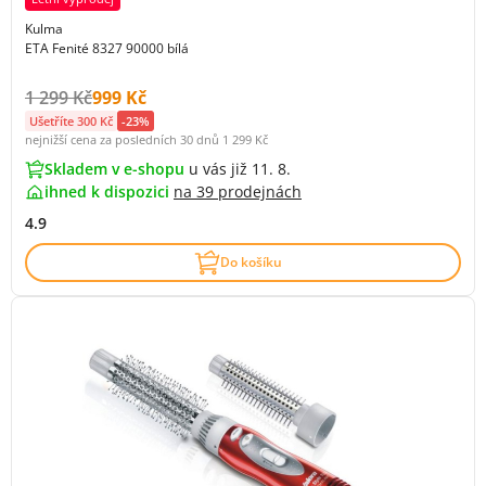
Kulma
ETA Fenité 8327 90000 bílá
Původní cena s DPH:
Cena s DPH:
1 299 Kč
999 Kč
Ušetříte 300 Kč
-23%
nejnižší cena za posledních 30 dnů
1 299 Kč
Skladem v e-shopu
u vás již 11. 8.
ihned k dispozici
na
39 prodejnách
4.9
Do košíku