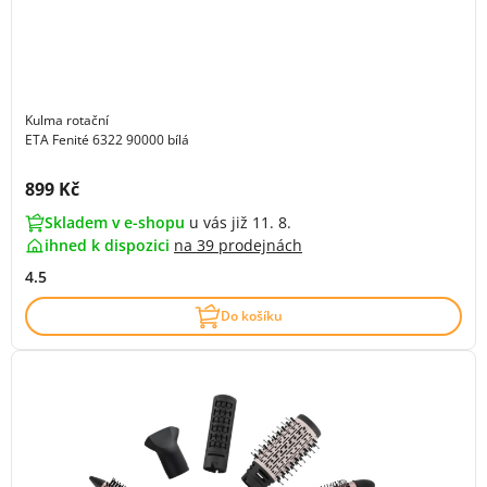
Kulma rotační
ETA Fenité 6322 90000 bílá
Cena s DPH:
899 Kč
Skladem v e-shopu
u vás již 11. 8.
ihned k dispozici
na
39 prodejnách
4.5
Do košíku