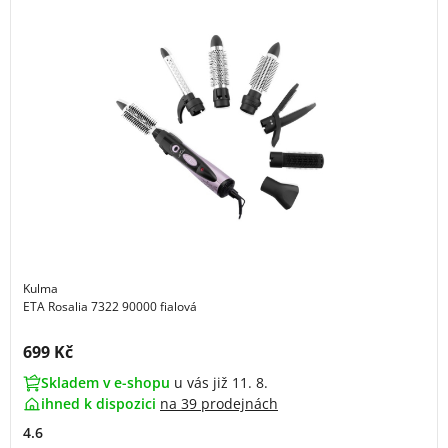
Kulma
ETA Rosalia 7322 90000 fialová
Cena s DPH:
699 Kč
Skladem v e-shopu
u vás již 11. 8.
ihned k dispozici
na
39 prodejnách
4.6