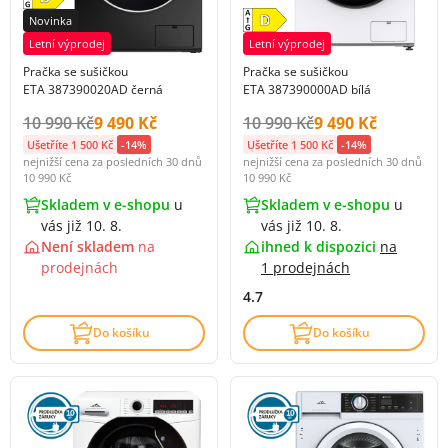
Novinka
Letní výprodej
Letní výprodej
Pračka se sušičkou
Pračka se sušičkou
ETA 387390020AD černá
ETA 387390000AD bílá
Původní cena s DPH:
Cena s DPH:
Původní cena s DPH:
Cena s DPH:
10 990 Kč
9 490 Kč
10 990 Kč
9 490 Kč
Ušetříte 1 500 Kč
-14%
Ušetříte 1 500 Kč
-14%
nejnižší cena za posledních 30 dnů
nejnižší cena za posledních 30 dnů
10 990 Kč
10 990 Kč
Skladem v e-shopu
u
Skladem v e-shopu
u
vás již 10. 8.
vás již 10. 8.
Není skladem
na
ihned k dispozici
na
prodejnách
1 prodejnách
4.7
Do košíku
Do košíku