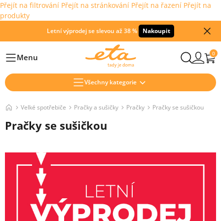
Přejít na filtrování
Přejít na stránkování
Přejít na řazení
Přejít na
produkty
Letní výprodej se slevou až 38 %
Nakoupit
0
Menu
Hlavní
Všechny kategorie
Velké spotřebiče
Pračky a sušičky
Pračky
Pračky se sušičkou
Pračky se sušičkou