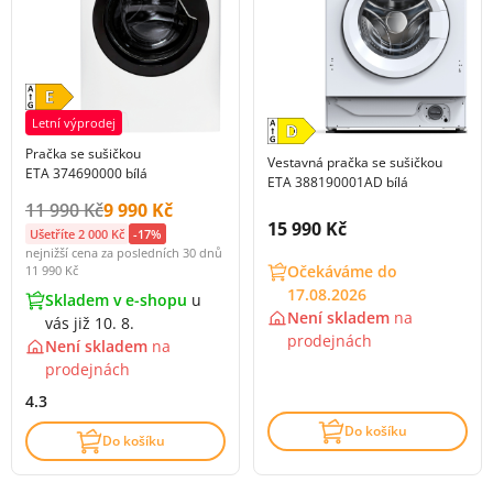
Letní výprodej
Pračka se sušičkou
Vestavná pračka se sušičkou
ETA 374690000 bílá
ETA 388190001AD bílá
Původní cena s DPH:
Cena s DPH:
11 990 Kč
9 990 Kč
Cena s DPH:
15 990 Kč
Ušetříte 2 000 Kč
-17%
nejnižší cena za posledních 30 dnů
Očekáváme do
11 990 Kč
17.08.2026
Skladem v e-shopu
u
Není skladem
na
vás již 10. 8.
prodejnách
Není skladem
na
prodejnách
4.3
Do košíku
Do košíku