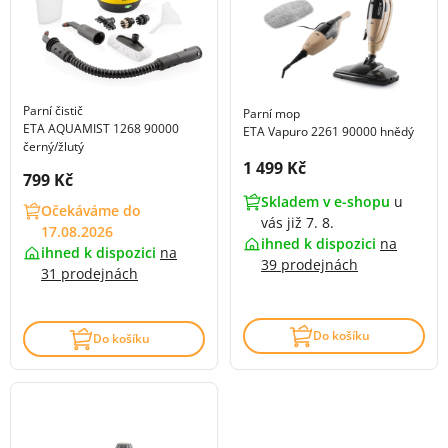
Parní čistič
Parní mop
ETA AQUAMIST 1268 90000
ETA Vapuro 2261 90000 hnědý
černý/žlutý
Cena s DPH:
1 499 Kč
Cena s DPH:
799 Kč
Skladem v e-shopu
u
Očekáváme do
vás již 7. 8.
17.08.2026
ihned k dispozici
na
ihned k dispozici
na
39 prodejnách
31 prodejnách
Do košíku
Do košíku