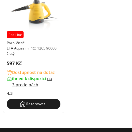
Red Line
Parní čistič
ETA Aquasim PRO 1265 90000
žlutý
Cena s DPH:
597 Kč
Dostupnost na dotaz
ihned k dispozici
na
3 prodejnách
4.3
Rezervovat