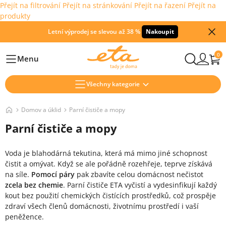
Přejít na filtrování
Přejít na stránkování
Přejít na řazení
Přejít na
produkty
Letní výprodej se slevou až 38 %
Nakoupit
0
Menu
Hlavní
Všechny kategorie
Domov a úklid
Parní čističe a mopy
Parní čističe a mopy
Voda je blahodárná tekutina, která má mimo jiné schopnost
čistit a omývat. Když se ale pořádně rozehřeje, teprve získává
na síle.
Pomocí páry
pak zbavíte celou domácnost nečistot
zcela bez chemie
. Parní čističe ETA vyčistí a vydesinfikují každý
kout bez použití chemických čistících prostředků, což prospěje
zdraví všech členů domácnosti, životnímu prostředí i vaší
peněžence.