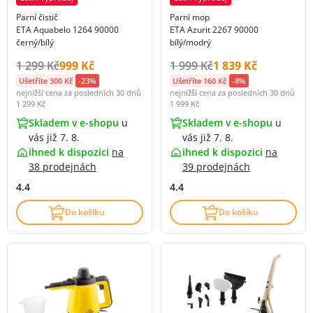
Parní čistič
Parní mop
ETA Aquabelo 1264 90000
ETA Azurit 2267 90000
černý/bílý
bílý/modrý
Původní cena s DPH:
Cena s DPH:
Původní cena s DPH:
Cena s DPH:
1 299 Kč
999 Kč
1 999 Kč
1 839 Kč
Ušetříte 300 Kč
-23%
Ušetříte 160 Kč
-8%
nejnižší cena za posledních 30 dnů
nejnižší cena za posledních 30 dnů
1 299 Kč
1 999 Kč
Skladem v e-shopu
u
Skladem v e-shopu
u
vás již 7. 8.
vás již 7. 8.
ihned k dispozici
na
ihned k dispozici
na
38 prodejnách
39 prodejnách
4.4
4.4
Do košíku
Do košíku