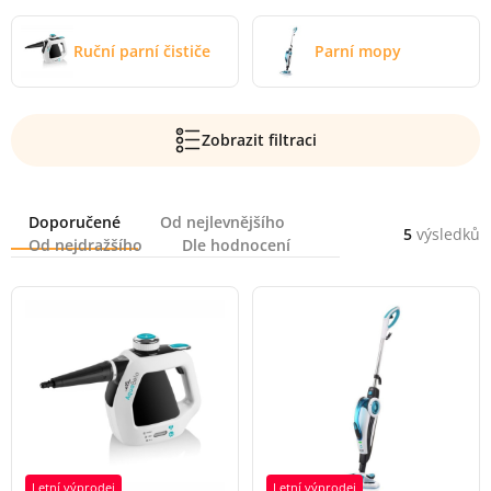
Ruční parní čističe
Parní mopy
Zobrazit filtraci
Řazení
Doporučené
Od nejlevnějšího
5
výsledků
Od nejdražšího
Dle hodnocení
Letní výprodej
Letní výprodej