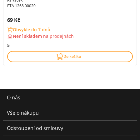
Kartáček
ETA 1268 00020
Cena s DPH:
69 Kč
Obvykle do 7 dnů
Není skladem
na
prodejnách
5
Do košíku
O nás
Vše o nákupu
Odstoupení od smlouvy