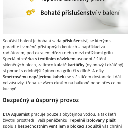
Součástí balení je bohatá sada
příslušenství
, se kterým si
poradíte i v méně přístupných koutech – například za
radiátorem, pod okrajem dřezu nebo mezi mřížkami grilu.
Speciální
stěrka s textilním návlekem
usnadní čištění
skleněných ploch, zatímco
kulaté kartáčky
(nylonový i drátěný)
si poradí s odolnější špínou na grilu či v dílně. A díky
5metrovému napájecímu kabelu
se s čističem dostanete i dál
od zásuvky, třeba ke všem oknům na balkoně nebo přes celou
kuchyň.
Bezpečný a úsporný provoz
ETA Aquamist
pracuje pouze s obyčejnou vodou, a tak šetří
životní prostředí i vaši peněženku.
Tepelně izolovaný plášť
spolu s
bezpečnostním ventilem
a
blokací spouště
vás chrání