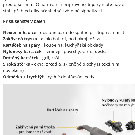
před opařením. O nahřívání i připravenosti páry máte navíc
stále přehled díky přehledné světelné signalizaci.
Příslušenství v balení
Flexibilní hadice
- dostane páru do špatně přístupných míst
Zakřivená tryska
- okolo baterií, pod okraji dřezu
Kartáček na spáry
- koupelna, kuchyňské obklady
Nylonový kartáček
- jemnější povrchy, varná deska
Drátěný kartáček
- gril, rošt
Široká stěrka
- okna, zrcadla, skleněné plochy (s textilním
návlekem)
Odměrka + trychtýř
- rychlé doplňování vody