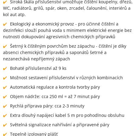
Široká škála příslušenství umožňuje čištění koupelny, dřezů,
WC, radiátorů, grilů, spár, oken, zrcadel, čalounění, interiérů a
kol aut atp.
Ekologický a ekonomický provoz - pro účinné čištění a
dezinfekci slouží pouhá voda s minimem elektrické energie bez
nutnosti dokupování agresivních chemických přípravků
Šetrný k čištěným povrchům bez zápachu - čištění je díky
absenci chemických přípravků a saponátů šetrné a
nezanechává nepříjemný zápach
Bohaté příslušenství až 9 ks
Možnost sestavení příslušenství v různých kombinacích
Automatická regulace a kontrola tvorby páry
Objem nádrže: cca 250 ml = až 7 minut páry
Rychlá příprava páry: cca 2-3 minuty
Extra dlouhý napájecí kabel 5 m pro pohodlnou obsluhu
Světelná signalizace nahřívání a připravené páry
Tepelně izolovaný plášť