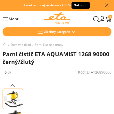
Letní výprodej se slevou až 38 %
Nakoupit
0
Menu
Hlavní
Všechny kategorie
Domov a úklid
Parní čističe a mopy
Parní čistič ETA AQUAMIST 1268 90000
černý/žlutý
0
(0)
Kód: ETA126890000
Hodnocení: 0 z 5 (0 recenzí)