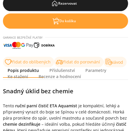
Rezervovat
Do košíku
GARANCE BEZPEČNÉ PLATBY
Přidat do oblíbených
Přidat do porovnání
Návod
Popis produktu
Příslušenství
Parametry
Ke stažení
Recenze a hodnocení
Popis produktu
Snadný úklid bez chemie
Tento
ruční parní čistič ETA Aquamist
je kompaktní, lehký a
připravený vyrazit do boje se špínou v celé domácnosti. Horká
pára pronikne do spár, uvolní mastnotu a současně povrch bez
chemie dezinfikuje
– ideální volba, pokud hledáte účinný
čistič
párou
, který nevyžaduje agresivní prostředky ani jednorázové