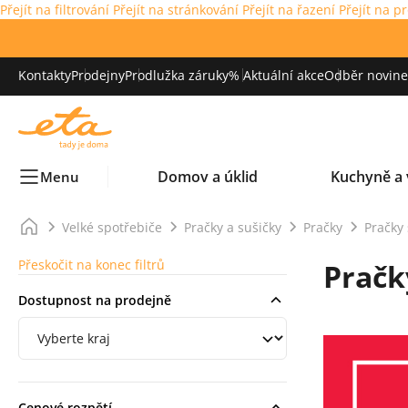
Přejít na filtrování
Přejít na stránkování
Přejít na řazení
Přejít na p
Kontakty
Prodejny
Prodlužka záruky
% Aktuální akce
Odběr novinek
Domov a úklid
Kuchyně a 
Menu
Velké spotřebiče
Pračky a sušičky
Pračky
Pračky
Přeskočit na konec filtrů
Pračk
Dostupnost na prodejně
Filtrování podle regionu
Cenové rozpětí