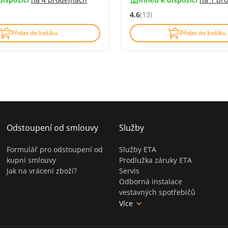
4.6
(13)
4.4 z 5 (17 recenzí)
Hodnocení: 4.6 z 5 (13 recenz
Přidat do košíku
Přidat do košíku
Odstoupení od smlouvy
Služby
Formulář pro odstoupení od
Služby ETA
kupní smlouvy
Prodlužka záruky ETA
Jak na vrácení zboží?
Servis
Odborná instalace
vestavných spotřebičů
Více