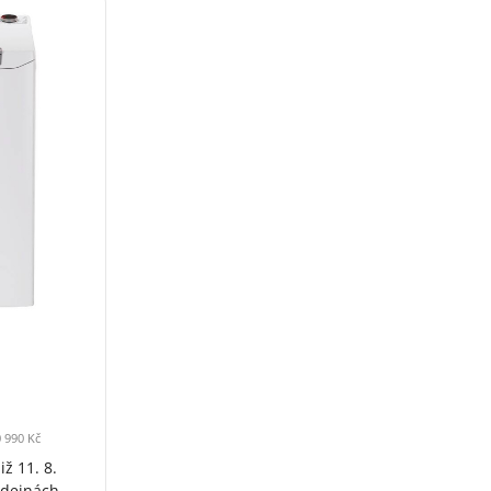
 990 Kč
iž 11. 8.
odejnách