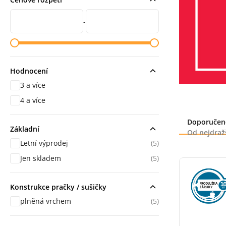
Cena od
Cena do
-
Hodnocení
3 a více
hodnocení
4 a více
hodnocení
Řazení
Doporučen
Základní
Od nejdraž
Letní výprodej
(5)
Jen skladem
(5)
Konstrukce pračky / sušičky
plněná vrchem
(5)