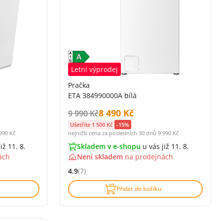
Letní výprodej
Pračka
ETA 384990000A bílá
Cena s DPH:
8 490 Kč
Původní cena s DPH:
9 990 Kč
Ušetříte 1 500 Kč
-15%
990 Kč
nejnižší cena za posledních 30 dnů
9 990 Kč
iž 11. 8.
Skladem v e-shopu
u vás již 11. 8.
ách
Není skladem
na
prodejnách
4.9
(7)
í)
Hodnocení: 4.9 z 5 (7 recenzí)
Přidat do košíku