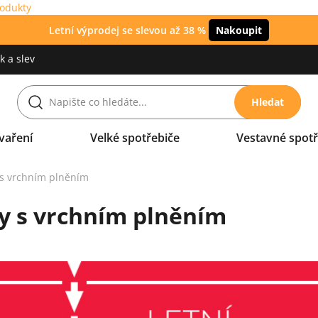
rodukty
Letní výprodej se slevou až 38 %
Nakoupit
 a slev
Hledat
vaření
Velké spotřebiče
Vestavné spotř
 s vrchním plněním
y s vrchním plněním