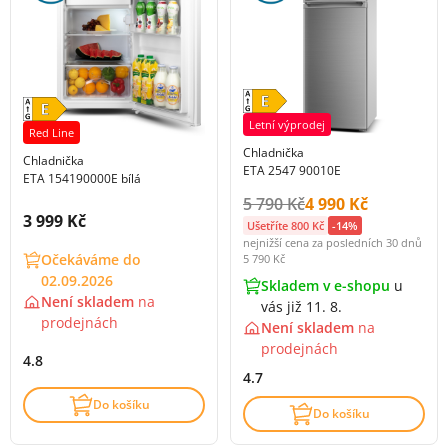
Letní výprodej
Red Line
Chladnička
Chladnička
ETA 2547 90010E
ETA 154190000E bílá
Původní cena s DPH:
Cena s DPH:
5 790 Kč
4 990 Kč
Cena s DPH:
3 999 Kč
Ušetříte 800 Kč
-14%
nejnižší cena za posledních 30 dnů
Očekáváme do
5 790 Kč
02.09.2026
Skladem v e-shopu
u
Není skladem
na
vás již 11. 8.
prodejnách
Není skladem
na
prodejnách
4.8
4.7
Do košíku
Do košíku