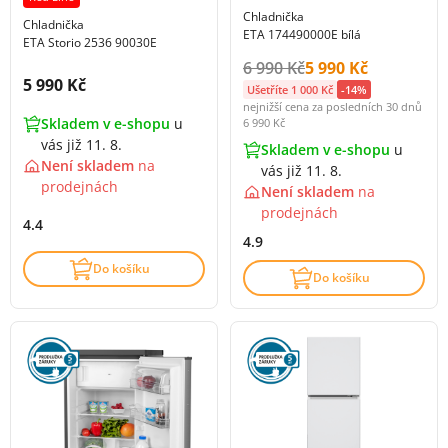
Chladnička
Chladnička
ETA 174490000E bílá
ETA Storio 2536 90030E
Původní cena s DPH:
Cena s DPH:
6 990 Kč
5 990 Kč
Cena s DPH:
5 990 Kč
Ušetříte 1 000 Kč
-14%
nejnižší cena za posledních 30 dnů
Skladem v e-shopu
u
6 990 Kč
vás již 11. 8.
Skladem v e-shopu
u
Není skladem
na
vás již 11. 8.
prodejnách
Není skladem
na
prodejnách
4.4
4.9
Do košíku
Do košíku