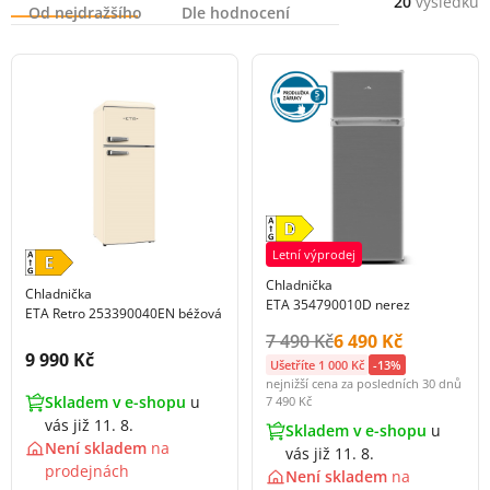
20
výsledků
Od nejdražšího
Dle hodnocení
Letní výprodej
Chladnička
Chladnička
ETA 354790010D nerez
ETA Retro 253390040EN béžová
Původní cena s DPH:
Cena s DPH:
7 490 Kč
6 490 Kč
Cena s DPH:
9 990 Kč
Ušetříte 1 000 Kč
-13%
nejnižší cena za posledních 30 dnů
Skladem v e-shopu
u
7 490 Kč
vás již 11. 8.
Skladem v e-shopu
u
Není skladem
na
vás již 11. 8.
prodejnách
Není skladem
na