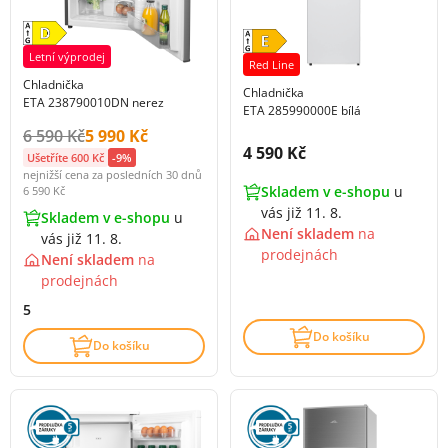
Letní výprodej
Red Line
Chladnička
Chladnička
ETA 238790010DN nerez
ETA 285990000E bílá
Původní cena s DPH:
Cena s DPH:
6 590 Kč
5 990 Kč
Cena s DPH:
4 590 Kč
Ušetříte 600 Kč
-9%
nejnižší cena za posledních 30 dnů
Skladem v e-shopu
u
6 590 Kč
vás již 11. 8.
Skladem v e-shopu
u
Není skladem
na
vás již 11. 8.
prodejnách
Není skladem
na
prodejnách
5
Do košíku
Do košíku