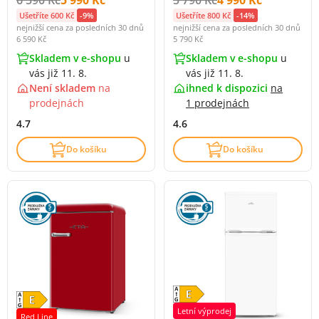
Ušetříte 600 Kč
-9%
Ušetříte 800 Kč
-14%
nejnižší cena za posledních 30 dnů
nejnižší cena za posledních 30 dnů
6 590 Kč
5 790 Kč
Skladem v e-shopu
u
Skladem v e-shopu
u
vás již 11. 8.
vás již 11. 8.
Není skladem
na
ihned k dispozici
na
prodejnách
1 prodejnách
4.7
4.6
Do košíku
Do košíku
Letní výprodej
Red Line