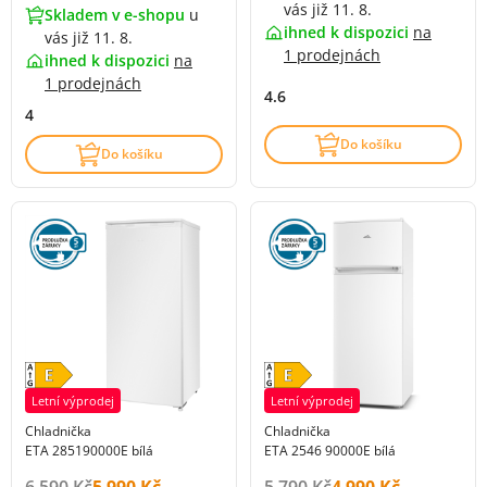
vás již 11. 8.
Skladem v e-shopu
u
ihned k dispozici
na
vás již 11. 8.
1 prodejnách
ihned k dispozici
na
1 prodejnách
4.6
4
Do košíku
Do košíku
Letní výprodej
Letní výprodej
Chladnička
Chladnička
ETA 285190000E bílá
ETA 2546 90000E bílá
Původní cena s DPH:
Cena s DPH:
Původní cena s DPH:
Cena s DPH:
6 590 Kč
5 990 Kč
5 790 Kč
4 990 Kč