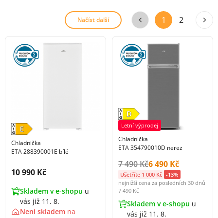
1
2
Načíst další
Letní výprodej
Chladnička
Chladnička
ETA 354790010D nerez
ETA 288390001E bílé
Původní cena s DPH:
Cena s DPH:
7 490 Kč
6 490 Kč
Cena s DPH:
10 990 Kč
Ušetříte 1 000 Kč
-13%
nejnižší cena za posledních 30 dnů
Skladem v e-shopu
u
7 490 Kč
vás již 11. 8.
Skladem v e-shopu
u
Není skladem
na
vás již 11. 8.