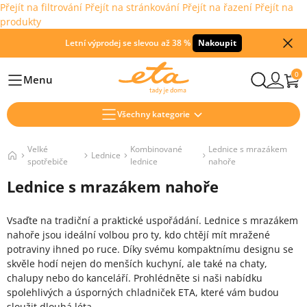
Přejít na filtrování
Přejít na stránkování
Přejít na řazení
Přejít na
produkty
Letní výprodej se slevou až 38 %
Nakoupit
0
Menu
Hlavní
Všechny kategorie
Velké
Kombinované
Lednice s mrazákem
Lednice
spotřebiče
lednice
nahoře
Lednice s mrazákem nahoře
Vsaďte na tradiční a praktické uspořádání. Lednice s mrazákem
nahoře jsou ideální volbou pro ty, kdo chtějí mít mražené
potraviny ihned po ruce. Díky svému kompaktnímu designu se
skvěle hodí nejen do menších kuchyní, ale také na chaty,
chalupy nebo do kanceláří. Prohlédněte si naši nabídku
spolehlivých a úsporných chladniček ETA, které vám budou
sloužit dlouhá léta.