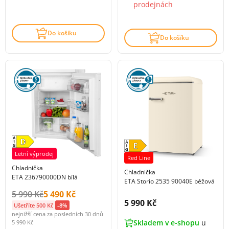
prodejnách
Do košíku
Do košíku
Letní výprodej
Red Line
Chladnička
Chladnička
ETA 236790000DN bílá
ETA Storio 2535 90040E béžová
Původní cena s DPH:
Cena s DPH:
5 990 Kč
5 490 Kč
Cena s DPH:
5 990 Kč
Ušetříte 500 Kč
-8%
nejnižší cena za posledních 30 dnů
Skladem v e-shopu
u
5 990 Kč