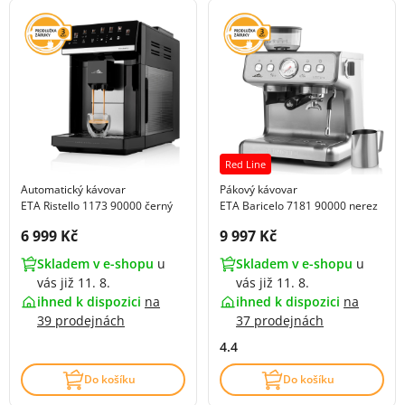
Red Line
Automatický kávovar
Pákový kávovar
ETA Ristello 1173 90000 černý
ETA Baricelo 7181 90000 nerez
Cena s DPH:
Cena s DPH:
6 999 Kč
9 997 Kč
Skladem v e-shopu
u
Skladem v e-shopu
u
vás již 11. 8.
vás již 11. 8.
ihned k dispozici
na
ihned k dispozici
na
39 prodejnách
37 prodejnách
4.4
Do košíku
Do košíku