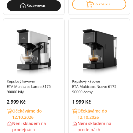
Do košíku
Rezervovat
Kapslový kávovar
Kapslový kávovar
ETA Multicaps Latteo 8175
ETA Multicaps Nuovo 6175
90000 bílý
90000 černý
Cena s DPH:
Cena s DPH:
2 999 Kč
1 999 Kč
Očekáváme do
Očekáváme do
12.10.2026
12.10.2026
Není skladem
na
Není skladem
na
prodejnách
prodejnách