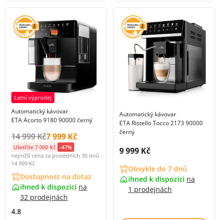
Letní výprodej
Automatický kávovar
Automatický kávovar
ETA Acorto 9180 90000 černý
ETA Ristello Tocco 2173 90000
černý
Původní cena s DPH:
Cena s DPH:
14 999 Kč
7 999 Kč
Ušetříte 7 000 Kč
-47%
Cena s DPH:
9 999 Kč
nejnižší cena za posledních 30 dnů
14 999 Kč
Obvykle do 7 dnů
Dostupnost na dotaz
ihned k dispozici
na
ihned k dispozici
na
1 prodejnách
32 prodejnách
4.8