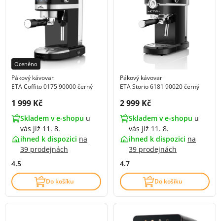
Oceněno
Pákový kávovar
Pákový kávovar
ETA Coffito 0175 90000 černý
ETA Storio 6181 90020 černý
Cena s DPH:
Cena s DPH:
1 999 Kč
2 999 Kč
Skladem v e-shopu
u
Skladem v e-shopu
u
vás již 11. 8.
vás již 11. 8.
ihned k dispozici
na
ihned k dispozici
na
39 prodejnách
39 prodejnách
4.5
4.7
Do košíku
Do košíku