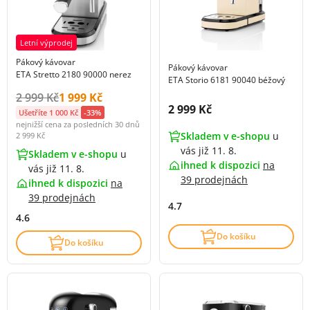
Letní výprodej
Pákový kávovar
Pákový kávovar
ETA Stretto 2180 90000 nerez
ETA Storio 6181 90040 béžový
Původní cena s DPH:
Cena s DPH:
2 999 Kč
1 999 Kč
Cena s DPH:
2 999 Kč
Ušetříte 1 000 Kč
-33%
nejnižší cena za posledních 30 dnů
Skladem v e-shopu
u
2 999 Kč
vás již 11. 8.
Skladem v e-shopu
u
ihned k dispozici
na
vás již 11. 8.
39 prodejnách
ihned k dispozici
na
39 prodejnách
4.7
4.6
Do košíku
Do košíku