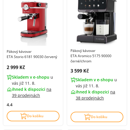
Pákový kávovar
Pákový kávovar
ETA Aromico 5175 90000
ETA Storio 6181 90030 červený
černé/chrom
Cena s DPH:
2 999 Kč
Cena s DPH:
3 599 Kč
Skladem v e-shopu
u
Skladem v e-shopu
u
vás již 11. 8.
vás již 11. 8.
ihned k dispozici
na
ihned k dispozici
na
39 prodejnách
38 prodejnách
4.4
Do košíku
Do košíku