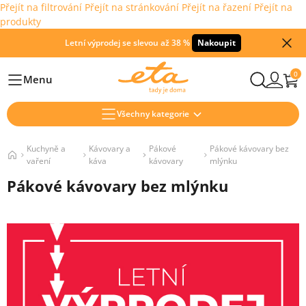
Přejít na filtrování
Přejít na stránkování
Přejít na řazení
Přejít na
produkty
Letní výprodej se slevou až 38 %
Nakoupit
0
Menu
Hlavní
Všechny kategorie
Kuchyně a
Kávovary a
Pákové
Pákové kávovary bez
vaření
káva
kávovary
mlýnku
Pákové kávovary bez mlýnku