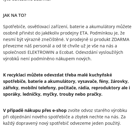
JAK NA TO?
Spotřebiče, osvětlovací zařízení, baterie a akumulátory můžete
osobně přinést do jakékoliv prodejny ETA. Podmínkou je, že
nesmí být výrazně znečištěné. V prodejně si produkt ZDARMA
převezme náš personál a od té chvíle už je vše na nás a
společnosti ELEKTROWIN a Ecobat. Odevzdání vysloužilých
výrobků není podmíněno nákupem nových.
K recyklaci můžete odevzdat třeba malé kuchyňské
spotřebiče,
baterie a akumulátory,
vysavače, fény,
žárovky,
zářivky,
mobilní telefony, počítače, rádia, reproduktory ale i
sporáky, ledničky, myčky, trouby nebo pračky.
V případě nákupu přes e-shop
zvolte odvoz starého výrobku
při objednání nového spotřebiče a zbytek nechte na nás. Za
každý dopravený nový spotřebič odvezeme jeden použitý.