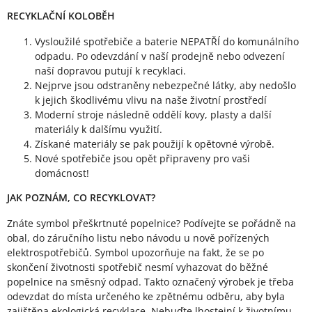
RECYKLAČNÍ KOLOBĚH
Vysloužilé spotřebiče a baterie NEPATŘÍ do komunálního
odpadu. Po odevzdání v naší prodejně nebo odvezení
naší dopravou putují k recyklaci.
Nejprve jsou odstraněny nebezpečné látky, aby nedošlo
k jejich škodlivému vlivu na naše životní prostředí
Moderní stroje následně oddělí kovy, plasty a další
materiály k dalšímu využití.
Získané materiály se pak použijí k opětovné výrobě.
Nové spotřebiče jsou opět připraveny pro vaši
domácnost!
JAK POZNÁM, CO RECYKLOVAT?
Znáte symbol přeškrtnuté popelnice? Podívejte se pořádně na
obal, do záručního listu nebo návodu u nově pořízených
elektrospotřebičů. Symbol upozorňuje na fakt, že se po
skončení životnosti spotřebič nesmí vyhazovat do běžné
popelnice na směsný odpad. Takto označený výrobek je třeba
odevzdat do místa určeného ke zpětnému odběru, aby byla
zajištěna ekologická recyklace. Nebuďte lhostejní k životnímu