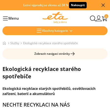
Letní výprodej se slevou až 38 %
Nakoupit
0
Menu
Hlavní
Všechny kategorie
Služby
Ekologická recyklace starého spotřebiče
Zobrazit navigaci stránky
Ekologická recyklace starého
spotřebiče
Ekologická recyklace starých spotřebičů, osvětlovacích
zařízení, baterií a akumulátorů
NECHTE RECYKLACI NA NÁS