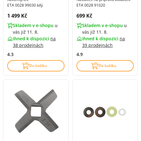
ETA 0028 99030 bílý
ETA 0028 91020
Cena s DPH:
Cena s DPH:
1 499 Kč
699 Kč
Skladem v e-shopu
u
Skladem v e-shopu
u
vás již 11. 8.
vás již 11. 8.
ihned k dispozici
na
ihned k dispozici
na
38 prodejnách
39 prodejnách
4.3
4.9
Do košíku
Do košíku