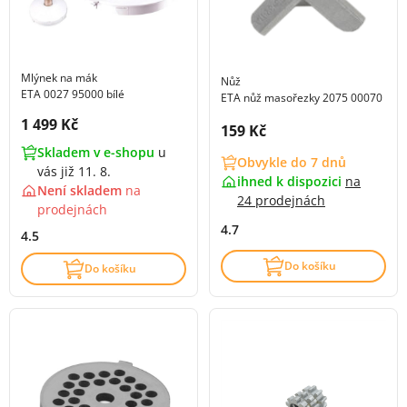
Mlýnek na mák
Nůž
ETA 0027 95000 bílé
ETA nůž masořezky 2075 00070
Cena s DPH:
1 499 Kč
Cena s DPH:
159 Kč
Skladem v e-shopu
u
Obvykle do 7 dnů
vás již 11. 8.
ihned k dispozici
na
Není skladem
na
24 prodejnách
prodejnách
4.7
4.5
Do košíku
Do košíku