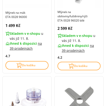
Mlýnek na
Mlýnek na mák
obiloviny/luštěniny/rýži
ETA 0028 96000
ETA 0028 96020 bílé
Cena s DPH:
1 499 Kč
Cena s DPH:
2 599 Kč
Skladem v e-shopu
u
Skladem v e-shopu
u
vás již 11. 8.
vás již 11. 8.
ihned k dispozici
na
ihned k dispozici
na
39 prodejnách
39 prodejnách
4.7
4.2
Do košíku
Do košíku