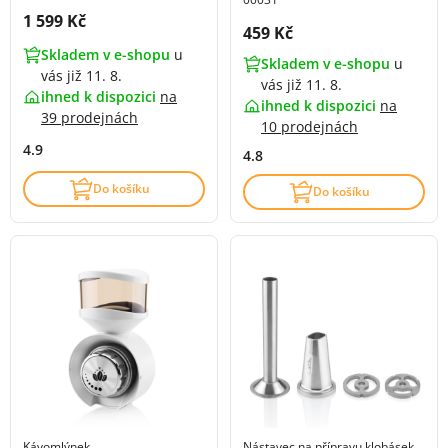
Cena s DPH:
1 599 Kč
Cena s DPH:
459 Kč
Skladem v e-shopu
u
Skladem v e-shopu
u
vás již 11. 8.
vás již 11. 8.
ihned k dispozici
na
ihned k dispozici
na
39 prodejnách
10 prodejnách
4.9
4.8
Do košíku
Do košíku
Kávomlýnek
Nástavec na přípravu klobásek