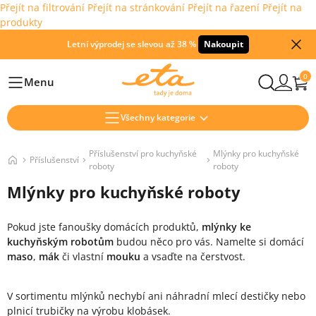
Přejít na filtrování
Přejít na stránkování
Přejít na řazení
Přejít na
produkty
Letní výprodej se slevou až 38 %
Nakoupit
0
Menu
Hlavní
Všechny kategorie
Příslušenství pro kuchyňské
Mlýnky pro kuchyňské
Příslušenství
roboty
roboty
Mlýnky pro kuchyňské roboty
Pokud jste fanoušky domácích produktů,
mlýnky ke
kuchyňským robotům
budou něco pro vás. Namelte si domácí
maso
,
mák
či vlastní
mouku
a vsaďte na čerstvost.
V sortimentu mlýnků nechybí ani náhradní mlecí destičky nebo
plnicí trubičky na výrobu klobásek.