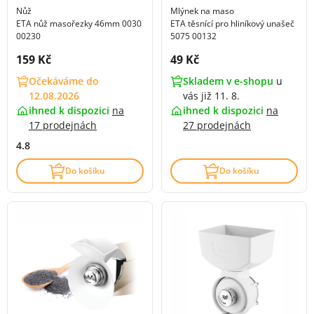
Nůž
Mlýnek na maso
ETA nůž masořezky 46mm 0030
ETA těsnící pro hliníkový unašeč
00230
5075 00132
Cena s DPH:
Cena s DPH:
159 Kč
49 Kč
Očekáváme do
Skladem v e-shopu
u
12.08.2026
vás již 11. 8.
ihned k dispozici
na
ihned k dispozici
na
17 prodejnách
27 prodejnách
4.8
Do košíku
Do košíku