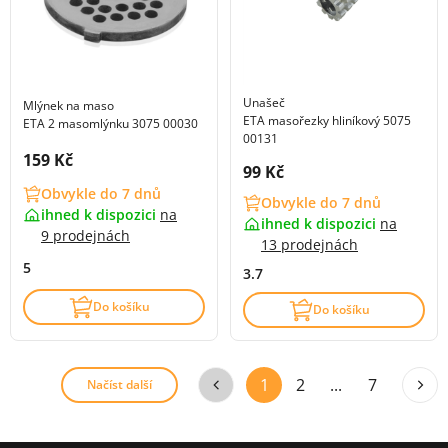
Unašeč
Mlýnek na maso
ETA masořezky hliníkový 5075
ETA 2 masomlýnku 3075 00030
00131
Cena s DPH:
159 Kč
Cena s DPH:
99 Kč
Obvykle do 7 dnů
Obvykle do 7 dnů
ihned k dispozici
na
ihned k dispozici
na
9 prodejnách
13 prodejnách
5
3.7
Do košíku
Do košíku
1
2
...
7
Načíst další