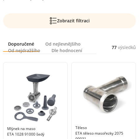
Zobrazit filtraci
Řazení
Doporučené
Od nejlevnějšího
77
výsledků
Od nejdražšího
Dle hodnocení
Těleso
Mlýnek na maso
ETA těleso masořezky 2075
ETA 1028 91000 šedý
00031