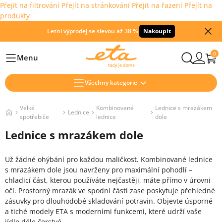
Přejít na filtrování
Přejít na stránkování
Přejít na řazení
Přejít na
produkty
Letní výprodej se slevou až 38 %
Nakoupit
0
Menu
Hlavní
Všechny kategorie
Velké
Kombinované
Lednice s mrazákem
Lednice
spotřebiče
lednice
dole
Lednice s mrazákem dole
Už žádné ohýbání pro každou maličkost. Kombinované lednice
s mrazákem dole jsou navrženy pro maximální pohodlí –
chladicí část, kterou používáte nejčastěji, máte přímo v úrovni
očí. Prostorný mrazák ve spodní části zase poskytuje přehledné
zásuvky pro dlouhodobé skladování potravin. Objevte úsporné
a tiché modely ETA s moderními funkcemi, které udrží vaše
jídlo déle čerstvé.