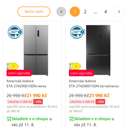
1
2
...
4
Načíst další
Letní výprodej
Letní výprodej
Americká lednice
Americká lednice
ETA 274290010DN nerez
ETA 274290015DN černá/nerez
Původní cena s DPH:
Cena s DPH:
Původní cena s DPH:
Cena s DPH:
26 990 Kč
21 990 Kč
26 990 Kč
21 990 Kč
Ušetříte 5 000 Kč
-19%
Ušetříte 5 000 Kč
-19%
nejnižší cena za posledních 30 dnů
nejnižší cena za posledních 30 dnů
26 990 Kč
26 990 Kč
Skladem v e-shopu
u
Skladem v e-shopu
u
vás již 11. 8.
vás již 11. 8.