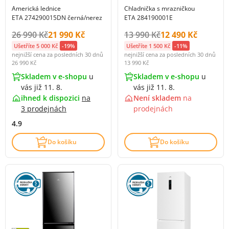
Americká lednice
Chladnička s mrazničkou
ETA 274290015DN černá/nerez
ETA 284190001E
Původní cena s DPH:
Cena s DPH:
Původní cena s DPH:
Cena s DPH:
26 990 Kč
21 990 Kč
13 990 Kč
12 490 Kč
Ušetříte 5 000 Kč
-19%
Ušetříte 1 500 Kč
-11%
nejnižší cena za posledních 30 dnů
nejnižší cena za posledních 30 dnů
26 990 Kč
13 990 Kč
Skladem v e-shopu
u
Skladem v e-shopu
u
vás již 11. 8.
vás již 11. 8.
ihned k dispozici
na
Není skladem
na
3 prodejnách
prodejnách
4.9
Do košíku
Do košíku