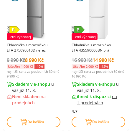
Letní výprodej
Letní výprodej
Chladnička s mrazničkou
Chladnička s mrazničkou
ETA 275090010D nerez
ETA 435590000BN bílá
Původní cena s DPH:
Cena s DPH:
Původní cena s DPH:
Cena s DPH:
9 990 Kč
8 990 Kč
16 990 Kč
14 990 Kč
Ušetříte 1 000 Kč
-10%
Ušetříte 2 000 Kč
-12%
nejnižší cena za posledních 30 dnů
nejnižší cena za posledních 30 dnů
9 990 Kč
16 990 Kč
Skladem v e-shopu
u
Skladem v e-shopu
u
vás již 11. 8.
vás již 11. 8.
Není skladem
na
ihned k dispozici
na
prodejnách
1 prodejnách
4.7
Do košíku
Do košíku