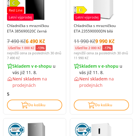
Red Line
Letní výprodej
Letní výprodej
Chladnička s mrazničkou
Chladnička s mrazničkou
ETA 385690020C černá
ETA 235590000DN bílá
Původní cena s DPH:
Cena s DPH:
Původní cena s DPH:
Cena s DPH:
7 490 Kč
6 490 Kč
11 990 Kč
9 990 Kč
Ušetříte 1 000 Kč
-13%
Ušetříte 2 000 Kč
-17%
nejnižší cena za posledních 30 dnů
nejnižší cena za posledních 30 dnů
7 490 Kč
11 990 Kč
Skladem v e-shopu
u
Skladem v e-shopu
u
vás již 11. 8.
vás již 11. 8.
Není skladem
na
Není skladem
na
prodejnách
prodejnách
5
Do košíku
Do košíku