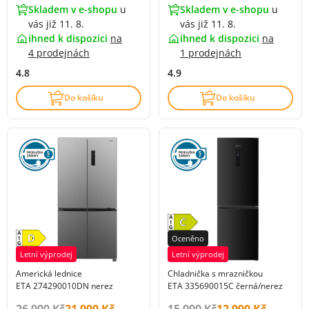
Skladem v e-shopu
u
Skladem v e-shopu
u
vás již 11. 8.
vás již 11. 8.
ihned k dispozici
na
ihned k dispozici
na
4 prodejnách
1 prodejnách
4.8
4.9
Do košíku
Do košíku
Oceněno
Letní výprodej
Letní výprodej
Americká lednice
Chladnička s mrazničkou
ETA 274290010DN nerez
ETA 335690015C černá/nerez
Původní cena s DPH:
Cena s DPH:
Původní cena s DPH:
Cena s DPH:
26 990 Kč
21 990 Kč
15 990 Kč
12 990 Kč