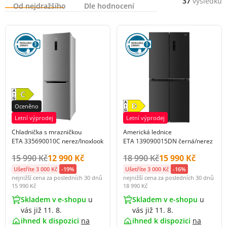
37
výsledků
Od nejdražšího
Dle hodnocení
Oceněno
Letní výprodej
Letní výprodej
Chladnička s mrazničkou
Americká lednice
ETA 335690010C nerez/Inoxlook
ETA 139090015DN černá/nerez
Původní cena s DPH:
Cena s DPH:
Původní cena s DPH:
Cena s DPH:
15 990 Kč
12 990 Kč
18 990 Kč
15 990 Kč
Ušetříte 3 000 Kč
-19%
Ušetříte 3 000 Kč
-16%
nejnižší cena za posledních 30 dnů
nejnižší cena za posledních 30 dnů
15 990 Kč
18 990 Kč
Skladem v e-shopu
u
Skladem v e-shopu
u
vás již 11. 8.
vás již 11. 8.
ihned k dispozici
na
ihned k dispozici
na