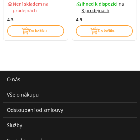
Není skladem
na
ihned k dispozici
na
prodejnách
3 prodejnách
4.3
4.9
Do košíku
Do košíku
O nás
Vše o nákupu
Odstoupení od smlouvy
Služby