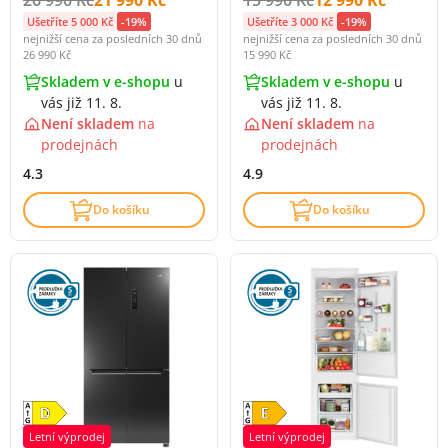
Ušetříte 5 000 Kč
-19%
Ušetříte 3 000 Kč
-19%
nejnižší cena za posledních 30 dnů
nejnižší cena za posledních 30 dnů
26 990 Kč
15 990 Kč
Skladem v e-shopu
u
Skladem v e-shopu
u
vás již 11. 8.
vás již 11. 8.
Není skladem
na
Není skladem
na
prodejnách
prodejnách
4.3
4.9
Do košíku
Do košíku
Letní výprodej
Letní výprodej