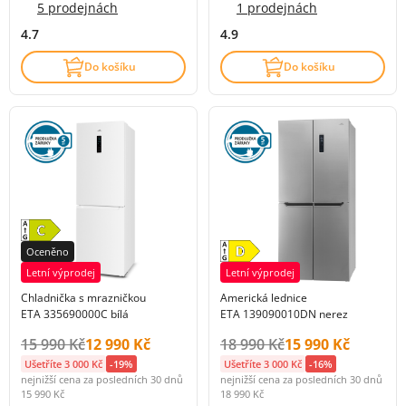
5 prodejnách
1 prodejnách
4.7
4.9
Do košíku
Do košíku
Oceněno
Letní výprodej
Letní výprodej
Chladnička s mrazničkou
Americká lednice
ETA 335690000C bílá
ETA 139090010DN nerez
Původní cena s DPH:
Cena s DPH:
Původní cena s DPH:
Cena s DPH:
15 990 Kč
12 990 Kč
18 990 Kč
15 990 Kč
Ušetříte 3 000 Kč
-19%
Ušetříte 3 000 Kč
-16%
nejnižší cena za posledních 30 dnů
nejnižší cena za posledních 30 dnů
15 990 Kč
18 990 Kč