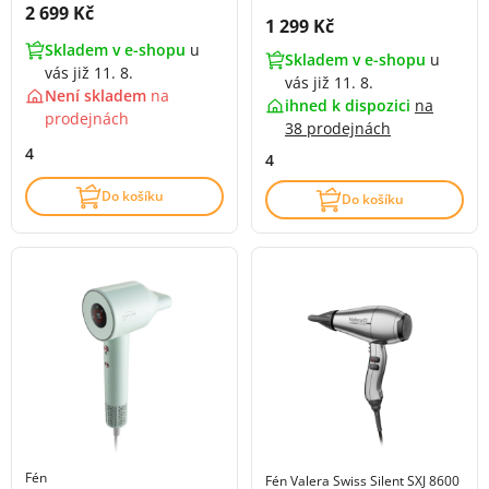
Cena s DPH:
2 699 Kč
Cena s DPH:
1 299 Kč
Skladem v e-shopu
u
Skladem v e-shopu
u
vás již 11. 8.
vás již 11. 8.
Není skladem
na
ihned k dispozici
na
prodejnách
38 prodejnách
4
4
Do košíku
Do košíku
Fén
Fén Valera Swiss Silent SXJ 8600