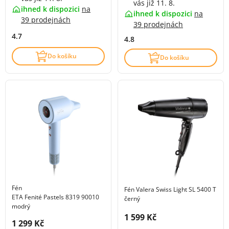
vás již 11. 8.
ihned k dispozici
na
ihned k dispozici
na
39 prodejnách
39 prodejnách
4.7
4.8
Do košíku
Do košíku
Fén
Fén Valera Swiss Light SL 5400 T
ETA Fenité Pastels 8319 90010
černý
modrý
Cena s DPH:
1 599 Kč
Cena s DPH:
1 299 Kč