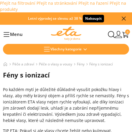
Přejít na filtrování
Přejít na stránkování
Přejít na řazení
Přejít na
produkty
Letní výprodej se slevou až 38 %
Nakoupit
0
Menu
Hlavní
Všechny kategorie
Péče a zdraví
Péče o vlasy a vousy
Fény
Fény s ionizací
Fény s ionizací
Po každém mytí je důležité důkladně vysušit pokožku hlavy i
vlasy, aby měly krásný objem a příliš rychle se nemastily. Fény s
ionizátorem ETA vlasy nejen rychle vyfoukají, ale díky ionizaci
jim zároveň dodají lesk, uhladí je a zabrání nepříjemnému
krepatění či elektrizování. Výsledkem jsou zdravě vypadající,
hebké vlasy, které už následně nemusíte upravovat.
TIP ETA: Pokud si ale vlasy chcete žehlit nebo kulmovat,