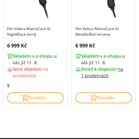
Fén Valera MatrixCare AI
Fén Valera MatrixCare AI
NightBlack černý
MetallicRed červený
Cena s DPH:
Cena s DPH:
6 999 Kč
6 999 Kč
Skladem v e-shopu
u
Skladem v e-shopu
u
vás již 11. 8.
vás již 11. 8.
Není skladem
na
ihned k dispozici
na
prodejnách
1 prodejnách
5
Do košíku
Do košíku