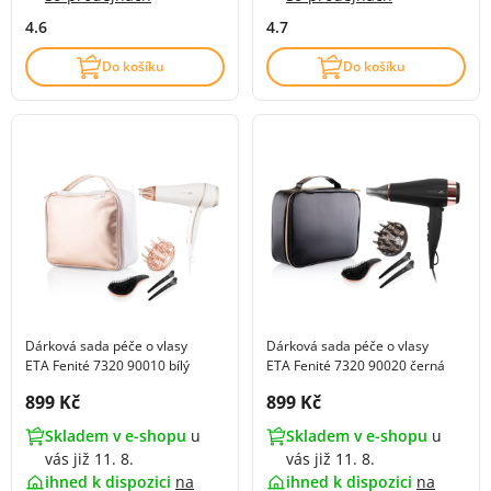
4.6
4.7
Do košíku
Do košíku
Dárková sada péče o vlasy
Dárková sada péče o vlasy
ETA Fenité 7320 90010 bílý
ETA Fenité 7320 90020 černá
Cena s DPH:
Cena s DPH:
899 Kč
899 Kč
Skladem v e-shopu
u
Skladem v e-shopu
u
vás již 11. 8.
vás již 11. 8.
ihned k dispozici
na
ihned k dispozici
na