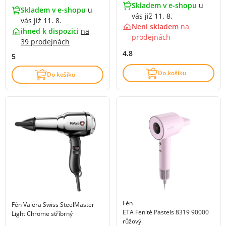
Skladem v e-shopu
u
Skladem v e-shopu
u
vás již 11. 8.
vás již 11. 8.
Není skladem
na
ihned k dispozici
na
prodejnách
39 prodejnách
4.8
5
Do košíku
Do košíku
Fén
Fén Valera Swiss SteelMaster
ETA Fenité Pastels 8319 90000
Light Chrome stříbrný
růžový