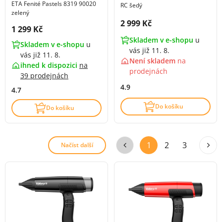
ETA Fenité Pastels 8319 90020
RC šedý
zelený
Cena s DPH:
2 999 Kč
Cena s DPH:
1 299 Kč
Skladem v e-shopu
u
Skladem v e-shopu
u
vás již 11. 8.
vás již 11. 8.
Není skladem
na
ihned k dispozici
na
prodejnách
39 prodejnách
4.9
4.7
Do košíku
Do košíku
1
2
3
Načíst další