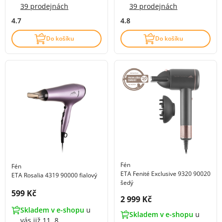
39 prodejnách
39 prodejnách
4.7
4.8
Do košíku
Do košíku
Fén
Fén
ETA Fenité Exclusive 9320 90020
ETA Rosalia 4319 90000 fialový
šedý
Cena s DPH:
599 Kč
Cena s DPH:
2 999 Kč
Skladem v e-shopu
u
Skladem v e-shopu
u
vás již 11. 8.