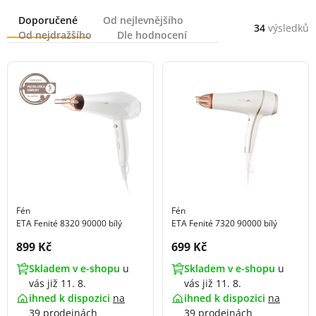
Řazení
Doporučené
Od nejlevnějšího
34
výsledků
Od nejdražšího
Dle hodnocení
Fén
Fén
ETA Fenité 8320 90000 bílý
ETA Fenité 7320 90000 bílý
Cena s DPH:
Cena s DPH:
899 Kč
699 Kč
Skladem v e-shopu
u
Skladem v e-shopu
u
vás již 11. 8.
vás již 11. 8.
ihned k dispozici
na
ihned k dispozici
na
39 prodejnách
39 prodejnách