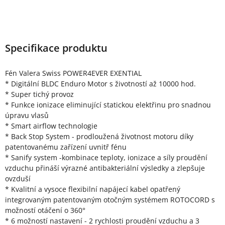
Specifikace produktu
Fén Valera Swiss POWER4EVER EXENTIAL
* Digitální BLDC Enduro Motor s životností až 10000 hod.
* Super tichý provoz
* Funkce ionizace eliminující statickou elektřinu pro snadnou
úpravu vlasů
* Smart airflow technologie
* Back Stop System - prodloužená životnost motoru díky
patentovanému zařízení uvnitř fénu
* Sanify system -kombinace teploty, ionizace a síly proudění
vzduchu přináší výrazné antibakteriální výsledky a zlepšuje
ovzduší
* Kvalitní a vysoce flexibilní napájecí kabel opatřený
integrovaným patentovaným otočným systémem ROTOCORD s
možností otáčení o 360°
* 6 možností nastavení - 2 rychlosti proudění vzduchu a 3