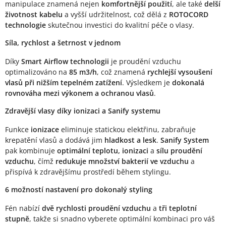
manipulace znamená nejen
komfortnější použití
, ale také
delší
životnost kabelu
a vyšší udržitelnost, což dělá z
ROTOCORD
technologie
skutečnou investici do kvalitní péče o vlasy.
Síla, rychlost a šetrnost v jednom
Díky
Smart Airflow technologii
je proudění vzduchu
optimalizováno na
85 m3/h
, což znamená
rychlejší vysoušení
vlasů při nižším tepelném zatížení
. Výsledkem je
dokonalá
rovnováha mezi výkonem a ochranou vlasů
.
Zdravější vlasy díky ionizaci a Sanify systemu
Funkce
ionizace
eliminuje statickou elektřinu, zabraňuje
krepatění vlasů a dodává jim
hladkost a lesk
.
Sanify System
pak kombinuje
optimální teplotu, ionizaci
a
sílu proudění
vzduchu
, čímž
redukuje množství bakterií ve vzduchu
a
přispívá k zdravějšímu prostředí během stylingu.
6 možností nastavení pro dokonalý styling
Fén nabízí
dvě rychlosti proudění vzduchu
a
tři teplotní
stupně
, takže si snadno vyberete optimální kombinaci pro váš