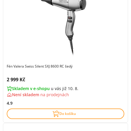
Fén Valera Swiss Silent SXJ 8600 RC šedý
Cena s DPH:
2 999 Kč
Skladem v e-shopu
u vás již 10. 8.
Není skladem
na
prodejnách
4.9
Do košíku