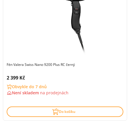
Fén Valera Swiss Nano 9200 Plus RC černý
Cena s DPH:
2 399 Kč
Obvykle do 7 dnů
Není skladem
na
prodejnách
Do košíku