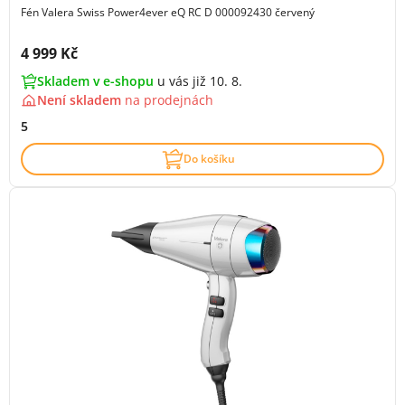
Fén Valera Swiss Power4ever eQ RC D 000092430 červený
Cena s DPH:
4 999 Kč
Skladem v e-shopu
u vás již 10. 8.
Není skladem
na
prodejnách
5
Do košíku