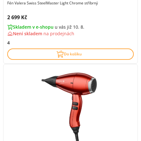
Fén Valera Swiss SteelMaster Light Chrome stříbrný
Cena s DPH:
2 699 Kč
Skladem v e-shopu
u vás již 10. 8.
Není skladem
na
prodejnách
4
Do košíku