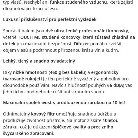
typ vlasů. Nechybí ani
funkce studeného vzduchu
, která zajistí
dlouhotrvající fixaci účesu.
Luxusní příslušenství pro perfektní výsledek
Součástí balení jsou
dvě ultra tenké profesionální koncovky
,
včetně
TOUCH ME studené koncovky
, která
zůstává chladná na
dotek
pro maximální bezpečnost.
Difuzér
pomáhá zvětšit
objem vlasů a podtrhnout přirozenou krásu vln a kudrn.
Lehký, tichý a snadno ovladatelný
Díky
nízké hmotnosti (460 g bez kabelu)
a
ergonomicky
tvarované rukojeti
je fén perfektně vyvážený a pohodlný pro
dlouhodobé používání. Navíc s hlučností pouhých
66 dB(A)
vás
jeho tichý chod nebude rušit ani v ranním shonu.
Maximální spolehlivost s prodlouženou zárukou na 10 let!
Odnímatelný
kovový filtr
umožňuje snadnou údržbu a
prodlužuje životnost přístroje. Na motor získáte
10letou
záruku
, což je důkazem
špičkové kvality a precizního
švýcarského zpracování
.