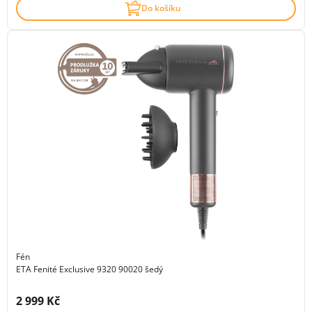
Do košíku
Fén
ETA Fenité Exclusive 9320 90020 šedý
Cena s DPH:
2 999 Kč