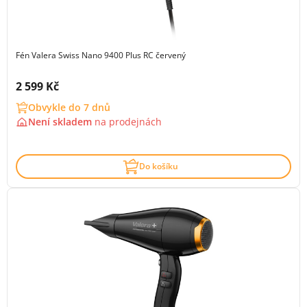
Fén Valera Swiss Nano 9400 Plus RC červený
Cena s DPH:
2 599 Kč
Obvykle do 7 dnů
Není skladem
na
prodejnách
Do košíku