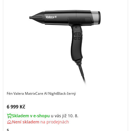
Fén Valera MatrixCare AI NightBlack černý
Cena s DPH:
6 999 Kč
Skladem v e-shopu
u vás již 10. 8.
Není skladem
na
prodejnách
5