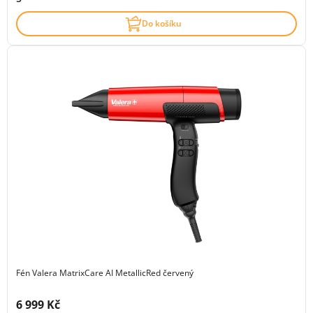
Do košíku
Fén Valera MatrixCare AI MetallicRed červený
Cena s DPH:
6 999 Kč