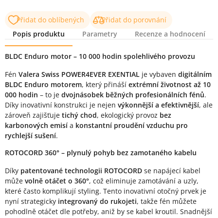
Přidat do oblíbených
Přidat do porovnání
Popis produktu
Parametry
Recenze a hodnocení
Popis produktu
BLDC Enduro motor – 10 000 hodin spolehlivého provozu
Fén
Valera Swiss POWER4EVER EXENTIAL
je vybaven
digitálním
BLDC Enduro motorem
, který přináší
extrémní životnost až 10
000 hodin
– to je
dvojnásobek běžných profesionálních fénů
.
Díky inovativní konstrukci je nejen
výkonnější a efektivnější
, ale
zároveň zajišťuje
tichý chod
, ekologický provoz
bez
karbonových emisí
a
konstantní proudění vzduchu pro
rychlejší sušení
.
ROTOCORD 360° – plynulý pohyb bez zamotaného kabelu
Díky
patentované technologii ROTOCORD
se napájecí kabel
může
volně otáčet o 360°
, což eliminuje zamotávání a uzly,
které často komplikují styling. Tento inovativní otočný prvek je
nyní strategicky
integrovaný do rukojeti
, takže fén můžete
pohodlně otáčet dle potřeby, aniž by se kabel kroutil. Snadnější