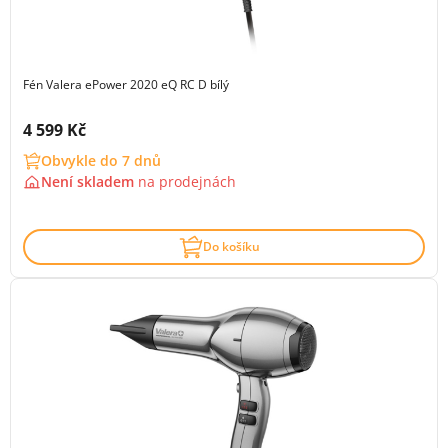
Fén Valera ePower 2020 eQ RC D bílý
Cena s DPH:
4 599 Kč
Obvykle do 7 dnů
Není skladem
na
prodejnách
Do košíku