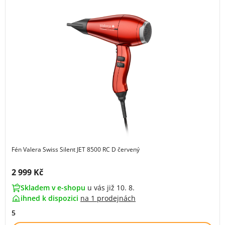
Fén Valera Swiss Silent JET 8500 RC D červený
Cena s DPH:
2 999 Kč
Skladem v e-shopu
u vás již 10. 8.
ihned k dispozici
na
1 prodejnách
5