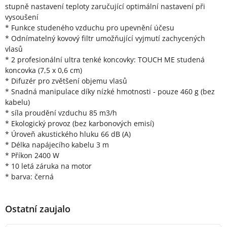
stupně nastavení teploty zaručující optimální nastavení při
vysoušení
* Funkce studeného vzduchu pro upevnění účesu
* Odnímatelný kovový filtr umožňující vyjmutí zachycených
vlasů
* 2 profesionální ultra tenké koncovky: TOUCH ME studená
koncovka (7,5 x 0,6 cm)
* Difuzér pro zvětšení objemu vlasů
* Snadná manipulace díky nízké hmotnosti - pouze 460 g (bez
kabelu)
* síla proudění vzduchu 85 m3/h
* Ekologický provoz (bez karbonových emisí)
* Úroveň akustického hluku 66 dB (A)
* Délka napájecího kabelu 3 m
* Příkon 2400 W
* 10 letá záruka na motor
* barva: černá
Ostatní zaujalo