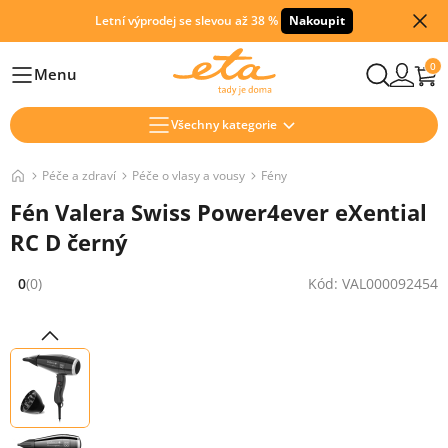
Letní výprodej se slevou až 38 %
Nakoupit
0
Menu
Hlavní
Všechny kategorie
Péče a zdraví
Péče o vlasy a vousy
Fény
Fén Valera Swiss Power4ever eXential
RC D černý
0
(0)
Kód: VAL000092454
Hodnocení: 0 z 5 (0 recenzí)