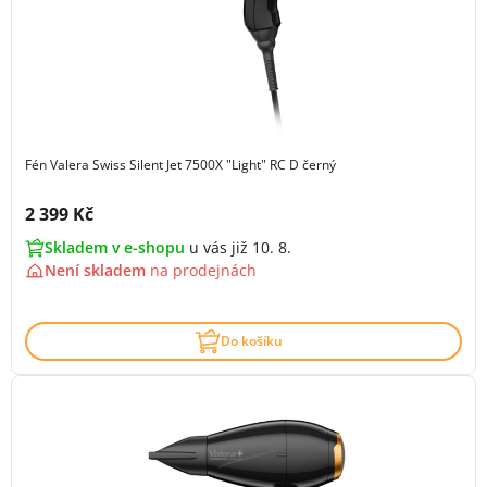
Fén Valera Swiss Silent Jet 7500X "Light" RC D černý
Cena s DPH:
2 399 Kč
Skladem v e-shopu
u vás již 10. 8.
Není skladem
na
prodejnách
Do košíku