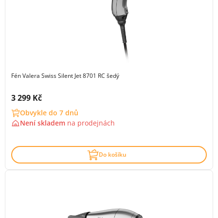
Fén Valera Swiss Silent Jet 8701 RC šedý
Cena s DPH:
3 299 Kč
Obvykle do 7 dnů
Není skladem
na
prodejnách
Do košíku