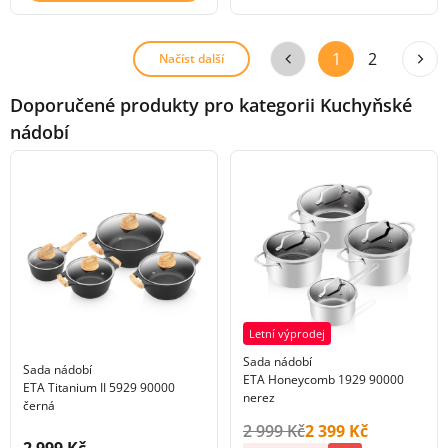
1
2
Načíst další
Doporučené produkty pro kategorii Kuchyňské
nádobí
Letní výprodej
Sada nádobí
Sada nádobí
ETA Honeycomb 1929 90000
ETA Titanium II 5929 90000
nerez
černá
Původní cena s DPH:
Cena s DPH:
2 999 Kč
2 399 Kč
Cena s DPH:
2 999 Kč