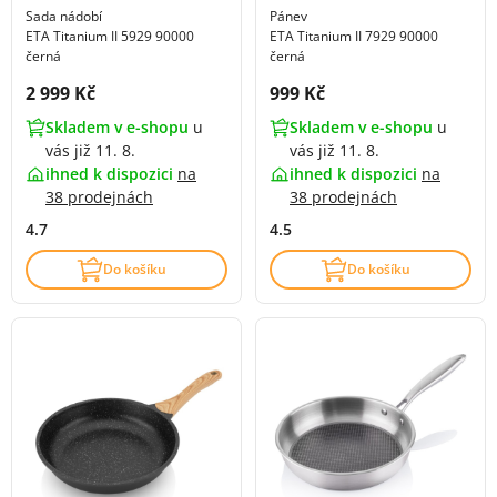
Sada nádobí
Pánev
ETA Titanium II 5929 90000
ETA Titanium II 7929 90000
černá
černá
Cena s DPH:
Cena s DPH:
2 999 Kč
999 Kč
Skladem v e-shopu
u
Skladem v e-shopu
u
vás již 11. 8.
vás již 11. 8.
ihned k dispozici
na
ihned k dispozici
na
38 prodejnách
38 prodejnách
4.7
4.5
Do košíku
Do košíku