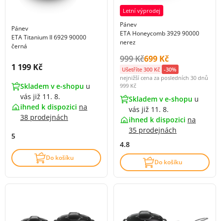
Letní výprodej
Pánev
Pánev
ETA Honeycomb 3929 90000
ETA Titanium II 6929 90000
nerez
černá
Původní cena s DPH:
Cena s DPH:
999 Kč
699 Kč
Cena s DPH:
1 199 Kč
Ušetříte 300 Kč
-30%
nejnižší cena za posledních 30 dnů
Skladem v e-shopu
u
999 Kč
vás již 11. 8.
Skladem v e-shopu
u
ihned k dispozici
na
vás již 11. 8.
38 prodejnách
ihned k dispozici
na
35 prodejnách
5
4.8
Do košíku
Do košíku