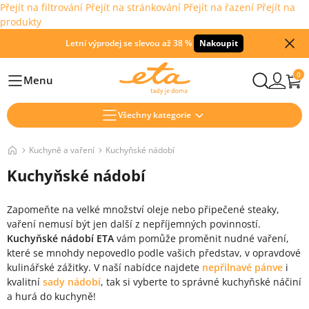
Přejít na filtrování
Přejít na stránkování
Přejít na řazení
Přejít na
produkty
Letní výprodej se slevou až 38 %
Nakoupit
0
Menu
Hlavní
Všechny kategorie
Kuchyně a vaření
Kuchyňské nádobí
Kuchyňské nádobí
Zapomeňte na velké množství oleje nebo připečené steaky,
vaření nemusí být jen další z nepříjemných povinností.
Kuchyňské nádobí ETA
vám pomůže proměnit nudné vaření,
které se mnohdy nepovedlo podle vašich představ, v opravdové
kulinářské zážitky. V naší nabídce najdete
nepřilnavé pánve
i
kvalitní
sady nádobí
, tak si vyberte to správné kuchyňské náčiní
a hurá do kuchyně!