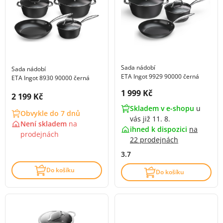
Sada nádobí
Sada nádobí
ETA Ingot 9929 90000 černá
ETA Ingot 8930 90000 černá
Cena s DPH:
1 999 Kč
Cena s DPH:
2 199 Kč
Skladem v e-shopu
u
Obvykle do 7 dnů
vás již 11. 8.
Není skladem
na
ihned k dispozici
na
prodejnách
22 prodejnách
3.7
Do košíku
Do košíku