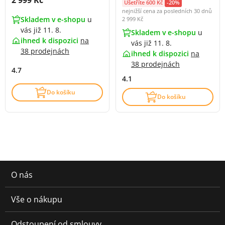
Ušetříte 600 Kč
-20%
nejnižší cena za posledních 30 dnů
Skladem v e-shopu
u
2 999 Kč
vás již 11. 8.
Skladem v e-shopu
u
ihned k dispozici
na
vás již 11. 8.
38 prodejnách
ihned k dispozici
na
38 prodejnách
4.7
4.1
Do košíku
Do košíku
O nás
Vše o nákupu
Odstoupení od smlouvy