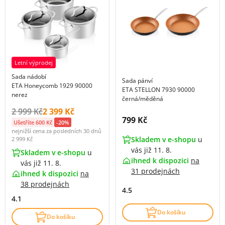
Letní výprodej
Sada nádobí
Sada pánví
ETA Honeycomb 1929 90000
ETA STELLON 7930 90000
nerez
černá/měděná
Původní cena s DPH:
Cena s DPH:
2 999 Kč
2 399 Kč
Cena s DPH:
799 Kč
Ušetříte 600 Kč
-20%
nejnižší cena za posledních 30 dnů
Skladem v e-shopu
u
2 999 Kč
vás již 11. 8.
Skladem v e-shopu
u
ihned k dispozici
na
vás již 11. 8.
31 prodejnách
ihned k dispozici
na
38 prodejnách
4.5
4.1
Do košíku
Do košíku