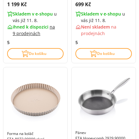
Cena s DPH:
Cena s DPH:
1 199 Kč
699 Kč
Skladem v e-shopu
u
Skladem v e-shopu
u
vás již 11. 8.
vás již 11. 8.
ihned k dispozici
na
Není skladem
na
9 prodejnách
prodejnách
5
5
Do košíku
Do košíku
Pánev
Forma na koláč
ETA Honeycomb 2929 90000