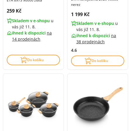
ETA 8973 90000 zlatá
nerez
Cena s DPH:
259 Kč
Cena s DPH:
1 199 Kč
Skladem v e-shopu
u
Skladem v e-shopu
u
vás již 11. 8.
vás již 11. 8.
ihned k dispozici
na
ihned k dispozici
na
14 prodejnách
38 prodejnách
4.6
Do košíku
Do košíku