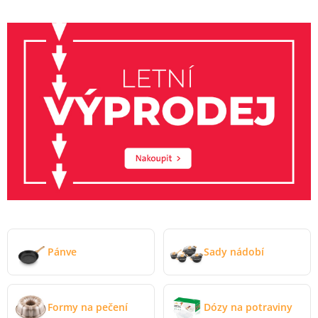
Pánve
Sady nádobí
Formy na pečení
Dózy na potraviny