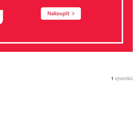
1
výsledků