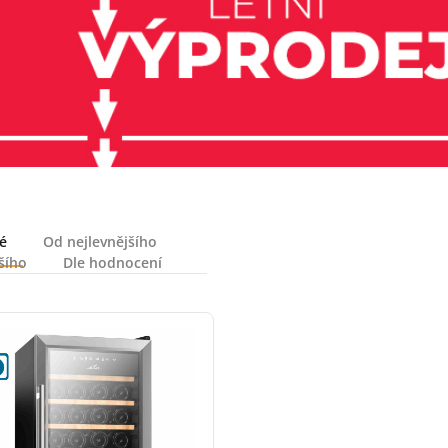
é
Od nejlevnějšího
šího
Dle hodnocení