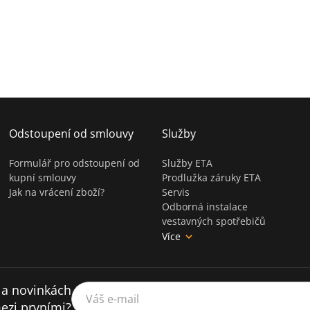
Odstoupení od smlouvy
Služby
Formulář pro odstoupení od
Služby ETA
kupní smlouvy
Prodlužka záruky ETA
Jak na vrácení zboží?
Servis
Odborná instalace
vestavných spotřebičů
Více
 a novinkách
Váš e-mail
ezi prvními?