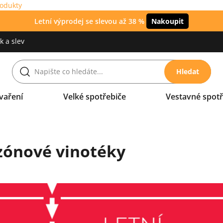
rodukty
Letní výprodej se slevou až 38 %
Nakoupit
 a slev
Hledat
vaření
Velké spotřebiče
Vestavné spotř
ónové vinotéky