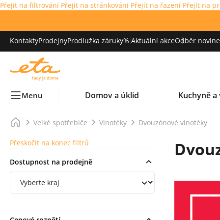
Přejít na filtrování
Přejít na stránkování
Přejít na řazení
Přejít na p
Kontakty
Prodejny
Prodlužka záruky
% Aktuální akce
Odběr novinek
Domov a úklid
Kuchyně a 
Menu
Velké spotřebiče
Vinotéky
Dvouzónové vinotéky
Přeskočit na konec filtrů
Dvouz
Dostupnost na prodejně
Filtrování podle regionu
Cenové rozpětí