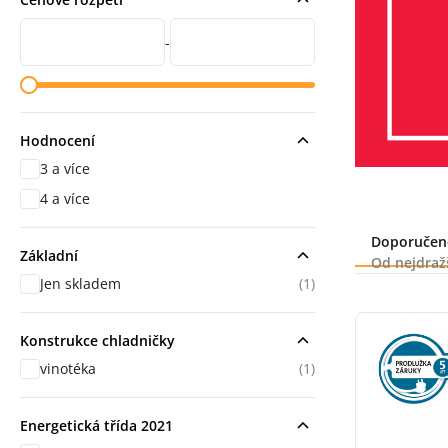
Cena od
Cena do
-
Hodnocení
3 a více
hodnocení
4 a více
hodnocení
Řazení
Doporučen
Základní
Od nejdraž
Jen skladem
(1)
Konstrukce chladničky
vinotéka
(1)
Energetická třída 2021