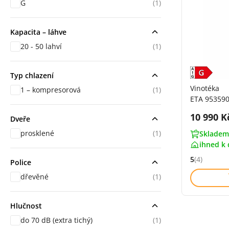
G
(1)
Kapacita – láhve
20 - 50 lahví
(1)
Typ chlazení
Vinotéka
1 – kompresorová
(1)
ETA 95359
Cena s 
10 990 K
Dveře
prosklené
(1)
Skladem
ihned k 
5
(4)
Police
Hodnocení: 
dřevěné
(1)
Hlučnost
do 70 dB (extra tichý)
(1)