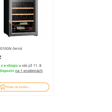
0010GN černá
DPH:
č
 v e-shopu
u vás již 11. 8.
dispozici
na
1 prodejnách
5 z 5 (4 recenzí)
Přidat do košíku