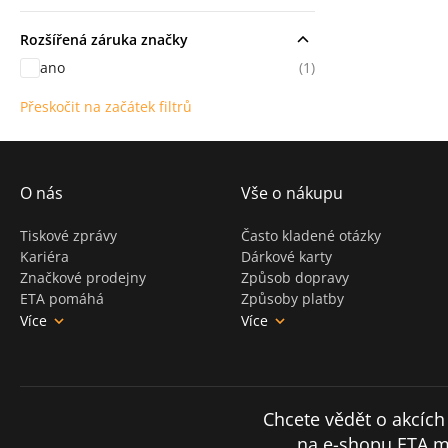
Rozšířená záruka značky
ano
(1)
Přeskočit na začátek filtrů
O nás
Vše o nákupu
Tiskové zprávy
Často kladené otázky
Kariéra
Dárkové karty
Značkové prodejny
Způsob dopravy
ETA pomáhá
Způsoby platby
Více
Více
Chcete vědět o akcích
na e-shopu ETA m