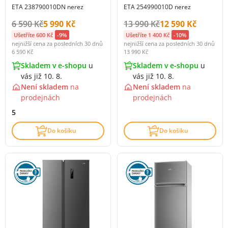
ETA 238790010DN nerez
ETA 254990010D nerez
Původní cena s DPH:
Cena s DPH:
Původní cena s DPH:
Cena s DPH:
6 590 Kč
5 990 Kč
13 990 Kč
12 590 Kč
Ušetříte 600 Kč
-9%
Ušetříte 1 400 Kč
-10%
nejnižší cena za posledních 30 dnů
nejnižší cena za posledních 30 dnů
6 590 Kč
13 990 Kč
Skladem v e-shopu
u
Skladem v e-shopu
u
vás již 10. 8.
vás již 10. 8.
Není skladem
na
Není skladem
na
prodejnách
prodejnách
5
Do košíku
Do košíku