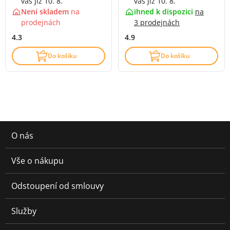
vás již 10. 8.
vás již 10. 8.
Není skladem
na
ihned k dispozici
na
prodejnách
3 prodejnách
4.3
4.9
Do košíku
Do košíku
O nás
Vše o nákupu
Odstoupení od smlouvy
Služby