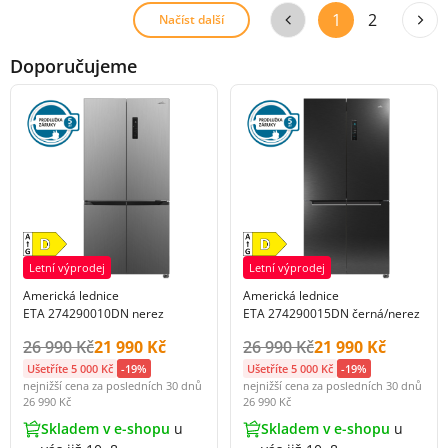
1
2
Načíst další
Doporučujeme
Letní výprodej
Letní výprodej
Americká lednice
Americká lednice
ETA 274290010DN nerez
ETA 274290015DN černá/nerez
Původní cena s DPH:
Cena s DPH:
Původní cena s DPH:
Cena s DPH:
26 990 Kč
21 990 Kč
26 990 Kč
21 990 Kč
Ušetříte 5 000 Kč
-19%
Ušetříte 5 000 Kč
-19%
nejnižší cena za posledních 30 dnů
nejnižší cena za posledních 30 dnů
26 990 Kč
26 990 Kč
Skladem v e-shopu
u
Skladem v e-shopu
u