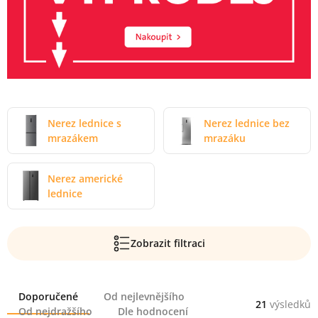
Nerez lednice s
Nerez lednice bez
mrazákem
mrazáku
Nerez americké
lednice
Zobrazit filtraci
Řazení
Doporučené
Od nejlevnějšího
21
výsledků
Od nejdražšího
Dle hodnocení