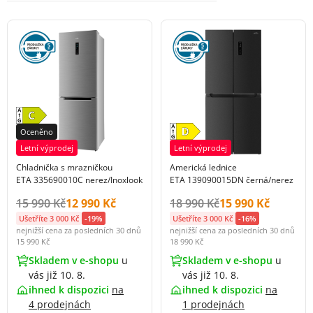
Oceněno
Letní výprodej
Letní výprodej
Chladnička s mrazničkou
Americká lednice
ETA 335690010C nerez/Inoxlook
ETA 139090015DN černá/nerez
Původní cena s DPH:
Cena s DPH:
Původní cena s DPH:
Cena s DPH:
15 990 Kč
12 990 Kč
18 990 Kč
15 990 Kč
Ušetříte 3 000 Kč
-19%
Ušetříte 3 000 Kč
-16%
nejnižší cena za posledních 30 dnů
nejnižší cena za posledních 30 dnů
15 990 Kč
18 990 Kč
Skladem v e-shopu
u
Skladem v e-shopu
u
vás již 10. 8.
vás již 10. 8.
ihned k dispozici
na
ihned k dispozici
na
4 prodejnách
1 prodejnách