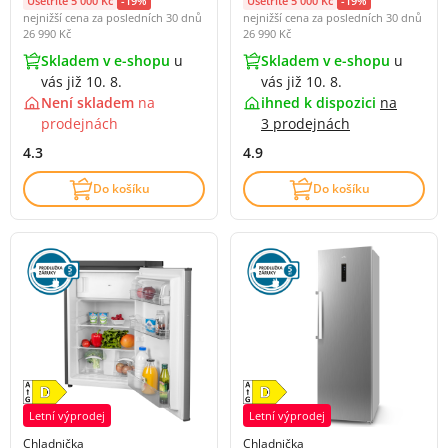
Ušetříte 5 000 Kč
-19%
Ušetříte 5 000 Kč
-19%
nejnižší cena za posledních 30 dnů
nejnižší cena za posledních 30 dnů
26 990 Kč
26 990 Kč
Skladem v e-shopu
u
Skladem v e-shopu
u
vás již 10. 8.
vás již 10. 8.
Není skladem
na
ihned k dispozici
na
prodejnách
3 prodejnách
4.3
4.9
Do košíku
Do košíku
Letní výprodej
Letní výprodej
Chladnička
Chladnička