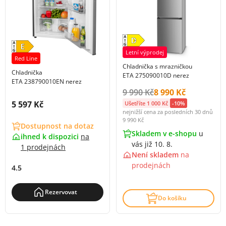
Letní výprodej
Red Line
Chladnička s mrazničkou
Chladnička
ETA 275090010D nerez
ETA 238790010EN nerez
Původní cena s DPH:
Cena s DPH:
9 990 Kč
8 990 Kč
Cena s DPH:
5 597 Kč
Ušetříte 1 000 Kč
-10%
nejnižší cena za posledních 30 dnů
9 990 Kč
Dostupnost na dotaz
Skladem v e-shopu
u
ihned k dispozici
na
vás již 10. 8.
1 prodejnách
Není skladem
na
prodejnách
4.5
Rezervovat
Do košíku