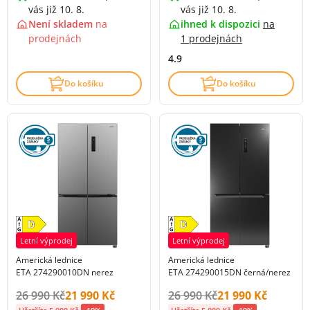
vás již 10. 8.
vás již 10. 8.
Není skladem
na
ihned k dispozici
na
prodejnách
1 prodejnách
4.9
Do košíku
Do košíku
Letní výprodej
Letní výprodej
Americká lednice
Americká lednice
ETA 274290010DN nerez
ETA 274290015DN černá/nerez
Původní cena s DPH:
Cena s DPH:
Původní cena s DPH:
Cena s DPH:
26 990 Kč
21 990 Kč
26 990 Kč
21 990 Kč