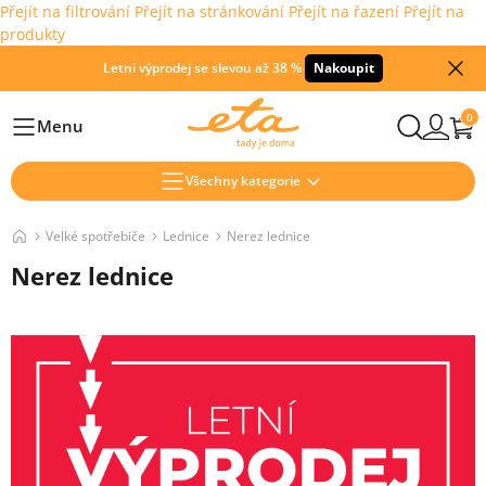
Přejít na filtrování
Přejít na stránkování
Přejít na řazení
Přejít na
produkty
Letní výprodej se slevou až 38 %
Nakoupit
0
Menu
Hlavní
Všechny kategorie
Velké spotřebiče
Lednice
Nerez lednice
Nerez lednice