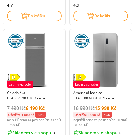
4.7
4.9
Do košíku
Do košíku
Letní výprodej
Letní výprodej
Chladnička
Americká lednice
ETA 354790010D nerez
ETA 139090010DN nerez
Původní cena s DPH:
Cena s DPH:
Původní cena s DPH:
Cena s DPH:
7 490 Kč
6 490 Kč
18 990 Kč
15 990 Kč
Ušetříte 1 000 Kč
-13%
Ušetříte 3 000 Kč
-16%
nejnižší cena za posledních 30 dnů
nejnižší cena za posledních 30 dnů
7 490 Kč
18 990 Kč
Skladem v e-shopu
u
Skladem v e-shopu
u