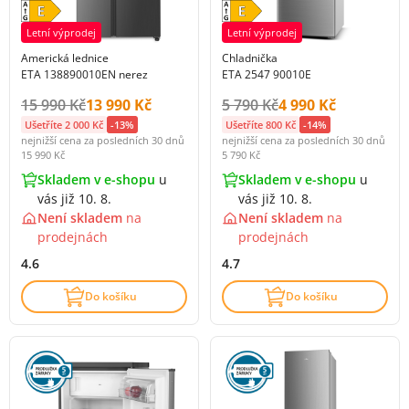
Letní výprodej
Letní výprodej
Americká lednice
Chladnička
ETA 138890010EN nerez
ETA 2547 90010E
Původní cena s DPH:
Cena s DPH:
Původní cena s DPH:
Cena s DPH:
15 990 Kč
13 990 Kč
5 790 Kč
4 990 Kč
Ušetříte 2 000 Kč
-13%
Ušetříte 800 Kč
-14%
nejnižší cena za posledních 30 dnů
nejnižší cena za posledních 30 dnů
15 990 Kč
5 790 Kč
Skladem v e-shopu
u
Skladem v e-shopu
u
vás již 10. 8.
vás již 10. 8.
Není skladem
na
Není skladem
na
prodejnách
prodejnách
4.6
4.7
Do košíku
Do košíku