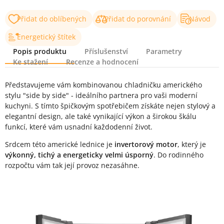
Přidat do oblíbených
Přidat do porovnání
Návod
Energetický štítek
Popis produktu
Příslušenství
Parametry
Ke stažení
Recenze a hodnocení
Popis produktu
Představujeme vám kombinovanou chladničku amerického
stylu "side by side" - ideálního partnera pro vaši moderní
kuchyni. S tímto špičkovým spotřebičem získáte nejen stylový a
elegantní design, ale také vynikající výkon a širokou škálu
funkcí, které vám usnadní každodenní život.
Srdcem této americké lednice je
invertorový motor
, který je
výkonný, tichý a energeticky velmi úsporný
. Do rodinného
rozpočtu vám tak její provoz nezasáhne.