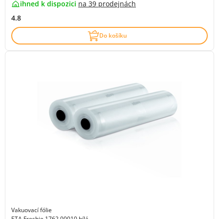
ihned k dispozici
na
39 prodejnách
4.8
Do košíku
Vakuovací fólie
ETA Freshie 1762 00010 bílá