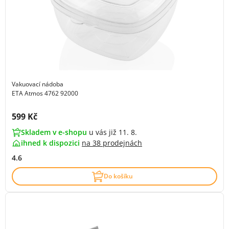
Vakuovací nádoba
ETA Atmos 4762 92000
Cena s DPH:
599 Kč
Skladem v e-shopu
u vás již 11. 8.
ihned k dispozici
na
38 prodejnách
4.6
Do košíku