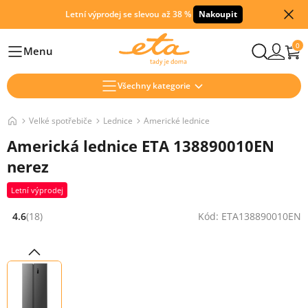
Letní výprodej se slevou až 38 %
Nakoupit
0
Menu
Hlavní
Všechny kategorie
Velké spotřebiče
Lednice
Americké lednice
Americká lednice ETA 138890010EN
nerez
Letní výprodej
4.6
(18)
Kód: ETA138890010EN
Hodnocení: 4.6 z 5 (18 recenzí)