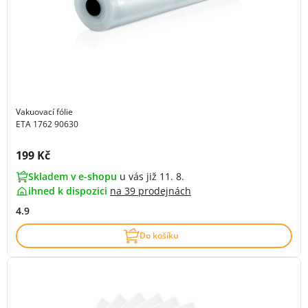
Vakuovací fólie
ETA 1762 90630
Cena s DPH:
199 Kč
Skladem v e-shopu
u vás již 11. 8.
ihned k dispozici
na
39 prodejnách
4.9
Do košíku