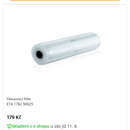
Vakuovací fólie
ETA 1762 90625
Cena s DPH:
179 Kč
Skladem v e-shopu
u vás již 11. 8.