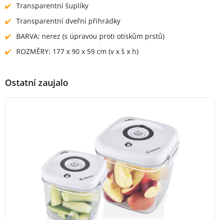
Transparentní šuplíky
Transparentní dveřní přihrádky
BARVA: nerez (s úpravou proti otiskům prstů)
ROZMĚRY: 177 x 90 x 59 cm (v x š x h)
Ostatní zaujalo