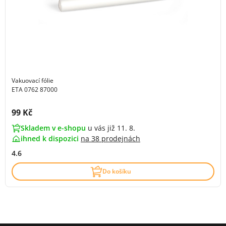
Vakuovací fólie
ETA 0762 87000
Cena s DPH:
99 Kč
Skladem v e-shopu
u vás již 11. 8.
ihned k dispozici
na
38 prodejnách
4.6
Do košíku