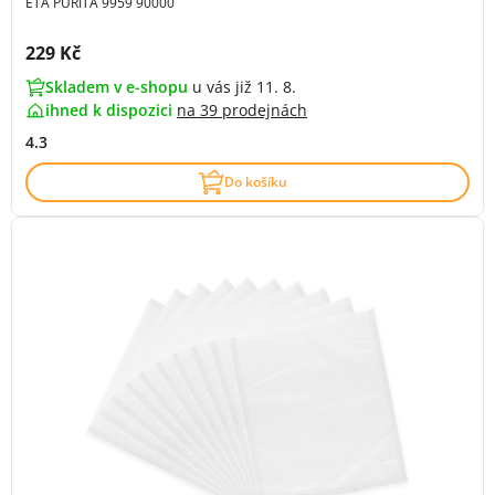
ETA PURITA 9959 90000
Cena s DPH:
229 Kč
Skladem v e-shopu
u vás již 11. 8.
ihned k dispozici
na
39 prodejnách
4.3
Do košíku