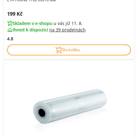
Cena s DPH:
199 Kč
Skladem v e-shopu
u vás již 11. 8.
ihned k dispozici
na
39 prodejnách
4.8
Do košíku