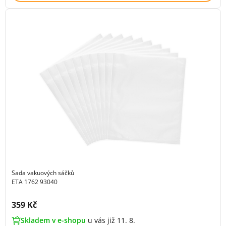
Sada vakuových sáčků
ETA 1762 93040
Cena s DPH:
359 Kč
Skladem v e-shopu
u vás již 11. 8.