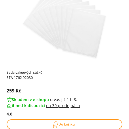
Sada vakuových sáčků
ETA 1762 92030
Cena s DPH:
259 Kč
Skladem v e-shopu
u vás již 11. 8.
ihned k dispozici
na
39 prodejnách
4.8
Do košíku