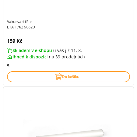
Vakuovací fólie
ETA 1762 90620
Cena s DPH:
159 Kč
Skladem v e-shopu
u vás již 11. 8.
ihned k dispozici
na
39 prodejnách
5
Do košíku