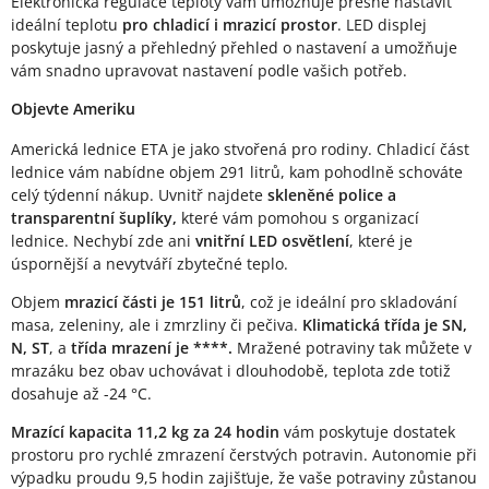
Elektronická regulace teploty vám umožňuje přesně nastavit
ideální teplotu
pro chladicí i mrazicí prostor
. LED displej
poskytuje jasný a přehledný přehled o nastavení a umožňuje
vám snadno upravovat nastavení podle vašich potřeb.
Objevte Ameriku
Americká lednice ETA je jako stvořená pro rodiny. Chladicí část
lednice vám nabídne objem 291 litrů, kam pohodlně schováte
celý týdenní nákup. Uvnitř najdete
skleněné police a
transparentní šuplíky,
které vám pomohou s organizací
lednice. Nechybí zde ani
vnitřní LED osvětlení
, které je
úspornější a nevytváří zbytečné teplo.
Objem
mrazicí části je 151 litrů
, což je ideální pro skladování
masa, zeleniny, ale i zmrzliny či pečiva.
Klimatická třída je SN,
N, ST
, a
třída mrazení je ****.
Mražené potraviny tak můžete v
mrazáku bez obav uchovávat i dlouhodobě, teplota zde totiž
dosahuje až -24 °C.
Mrazící kapacita 11,2 kg za 24 hodin
vám poskytuje dostatek
prostoru pro rychlé zmrazení čerstvých potravin. Autonomie při
výpadku proudu 9,5 hodin zajišťuje, že vaše potraviny zůstanou