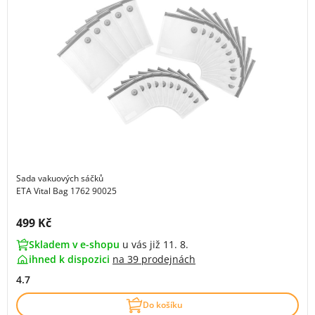
Sada vakuových sáčků
ETA Vital Bag 1762 90025
Cena s DPH:
499 Kč
Skladem v e-shopu
u vás již 11. 8.
ihned k dispozici
na
39 prodejnách
4.7
Do košíku