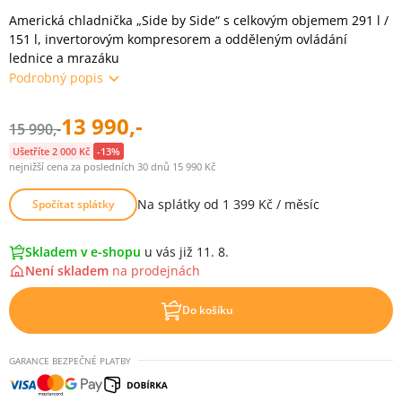
Americká chladnička „Side by Side“ s celkovým objemem 291 l /
151 l, invertorovým kompresorem a odděleným ovládání
lednice a mrazáku
Podrobný popis
13 990,-
15 990,-
Ušetříte 2 000 Kč
-13%
nejnižší cena za posledních 30 dnů 15 990 Kč
Na splátky od 1 399 Kč / měsíc
Spočítat splátky
Skladem v e-shopu
u vás již 11. 8.
Není skladem
na
prodejnách
Do košíku
GARANCE BEZPEČNÉ PLATBY