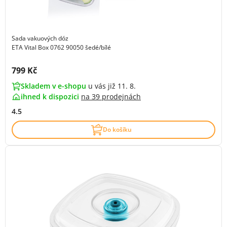
Sada vakuových dóz
ETA Vital Box 0762 90050 šedé/bílé
Cena s DPH:
799 Kč
Skladem v e-shopu
u vás již 11. 8.
ihned k dispozici
na
39 prodejnách
4.5
Do košíku