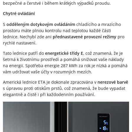
bezpečné a čerstvé i během krátkých výpadků proudu.
Chytré ovládání
S
odděleným dotykovým ovládáním
chladícího a mrazícího
prostoru máte plnou kontrolu nad teplotou každé části
lednice. Nechybí zde ani
přednastavené provozní režimy
pro
rychlé nastavení.
Tato lednice patří do
energetické třídy E
, což znamená, že je
šetrná k životnímu prostředí a pomáhá snižovat vaše náklady
na energii. Spotřeba energie 287 kWh za rok je nízká a pomáhá
vám udržovat vaše účty v rozumných mezích.
Americká lednice ETA je dokonale zpracována v
nerezové barvě
s úpravou proti otiskům prstů, což znamená, že bude vypadat
elegantně a čistě i při každodenním používání.