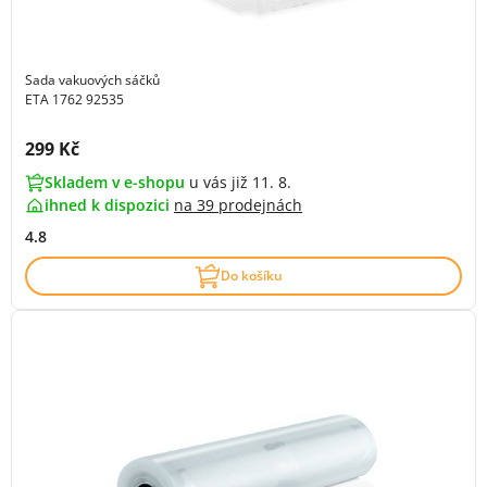
Sada vakuových sáčků
ETA 1762 92535
Cena s DPH:
299 Kč
Skladem v e-shopu
u vás již 11. 8.
ihned k dispozici
na
39 prodejnách
4.8
Do košíku