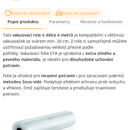
Přidat do oblíbených
Přidat do porovnání
Popis produktu
Parametry
Recenze a hodnocení
Popis produktu
Tato
vakuovací role o délce 6 metrů
je kompatibilní s většinou
vakuovaček se svárem min. 20 cm. Z role si samozřejmě můžete
ustřihnout požadovanou velikost přesně podle
potřeby. Vakuovací folie ETA je vyrobená z
extra silného a
pevného materiálu
, je ideální pro
dlouhodobé uchování
potravin
.
Folie je vhodná pro
mrazení potravin
i pro zpracování pokrmů
metodou Sous-vide
. Poskytuje efektivní ochranu proti vzduchu
a vlhkosti, čímž zajišťuje čerstvost a prodlužuje trvanlivost
potravin.