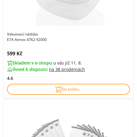
Vakuovací nádoba
ETA Atmos 4762 92000
Cena s DPH:
599 Kč
Skladem v e-shopu
u vás již 11. 8.
ihned k dispozici
na
38 prodejnách
4.6
Do košíku