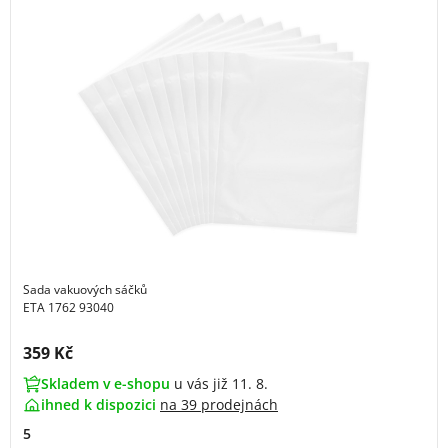
Sada vakuových sáčků
ETA 1762 93040
Cena s DPH:
359 Kč
Skladem v e-shopu
u vás již 11. 8.
ihned k dispozici
na
39 prodejnách
5