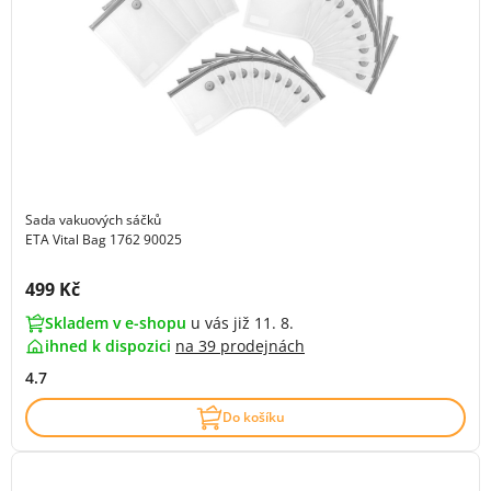
Sada vakuových sáčků
ETA Vital Bag 1762 90025
Cena s DPH:
499 Kč
Skladem v e-shopu
u vás již 11. 8.
ihned k dispozici
na
39 prodejnách
4.7
Do košíku