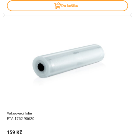
Do košíku
Vakuovací fólie
ETA 1762 90620
Cena s DPH:
159 Kč