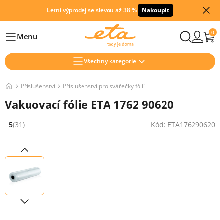
Letní výprodej se slevou až 38 %
Nakoupit
0
Menu
Hlavní
Všechny kategorie
Příslušenství
Příslušenství pro svářečky fólií
Vakuovací fólie ETA 1762 90620
5
(31)
Kód: ETA176290620
Hodnocení: 5 z 5 (31 recenzí)