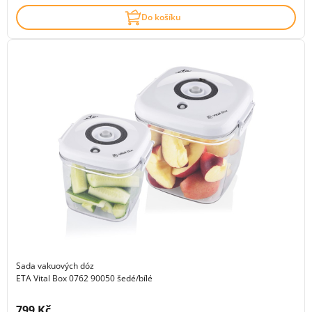
Do košíku
Sada vakuových dóz
ETA Vital Box 0762 90050 šedé/bílé
Cena s DPH:
799 Kč