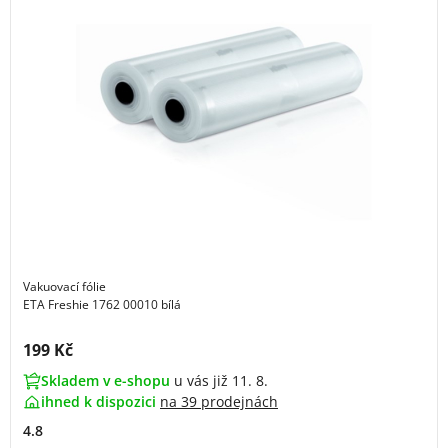
Vakuovací fólie
ETA Freshie 1762 00010 bílá
Cena s DPH:
199 Kč
Skladem v e-shopu
u vás již 11. 8.
ihned k dispozici
na
39 prodejnách
4.8