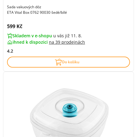
Sada vakuových dóz
ETA Vital Box 0762 90030 šedé/bílé
Cena s DPH:
599 Kč
Skladem v e-shopu
u vás již 11. 8.
ihned k dispozici
na
39 prodejnách
4.2
Do košíku