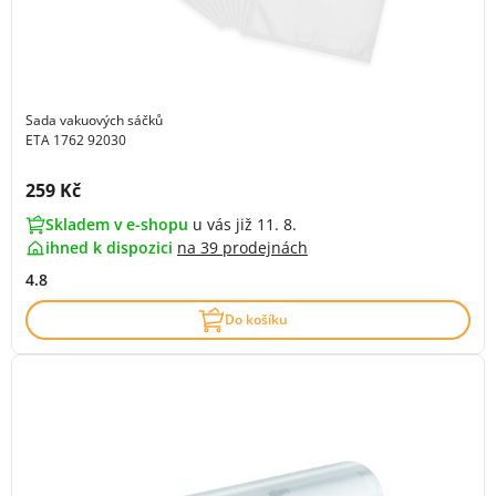
Sada vakuových sáčků
ETA 1762 92030
Cena s DPH:
259 Kč
Skladem v e-shopu
u vás již 11. 8.
ihned k dispozici
na
39 prodejnách
4.8
Do košíku