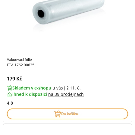
Vakuovací fólie
ETA 1762 90625
Cena s DPH:
179 Kč
Skladem v e-shopu
u vás již 11. 8.
ihned k dispozici
na
39 prodejnách
4.8
Do košíku