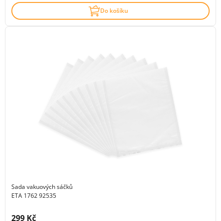
Do košíku
Sada vakuových sáčků
ETA 1762 92535
Cena s DPH:
299 Kč