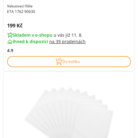
Vakuovací fólie
ETA 1762 90630
Cena s DPH:
199 Kč
Skladem v e-shopu
u vás již 11. 8.
ihned k dispozici
na
39 prodejnách
4.9
Do košíku