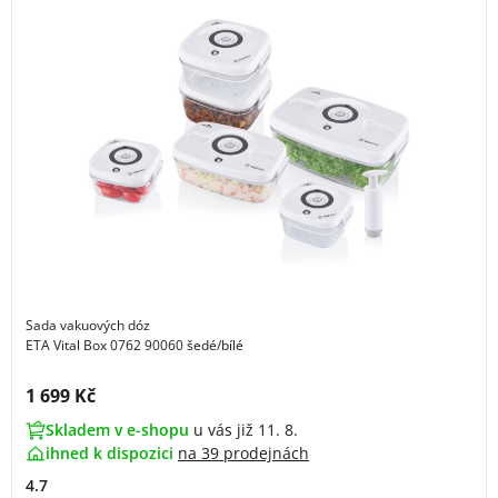
Sada vakuových dóz
ETA Vital Box 0762 90060 šedé/bílé
Cena s DPH:
1 699 Kč
Skladem v e-shopu
u vás již 11. 8.
ihned k dispozici
na
39 prodejnách
4.7