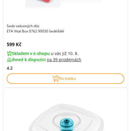
Sada vakuových dóz
ETA Vital Box 0762 90030 šedé/bílé
Cena s DPH:
599 Kč
Skladem v e-shopu
u vás již 10. 8.
ihned k dispozici
na
39 prodejnách
4.2
Do košíku