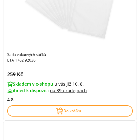
Sada vakuových sáčků
ETA 1762 92030
Cena s DPH:
259 Kč
Skladem v e-shopu
u vás již 10. 8.
ihned k dispozici
na
39 prodejnách
4.8
Do košíku