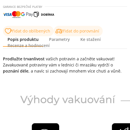
GARANCE BEZPEČNÉ PLATBY
Přidat do oblíbených
Přidat do porovnání
Popis produktu
Parametry
Ke stažení
Recenze a hodnocení
Popis produktu
Prodlužte trvanlivost
vašich potravin a začněte vakuovat!
Zavakuované potraviny vám v lednici či mrazáku vydrží o
poznání déle
, a navíc si zachovají mnohem více chuti a vůně.