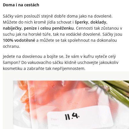
Doma i na cestách
Sáčky vám poslouží stejně dobře doma jako na dovolené.
Můžete do nich kromě jídla schovat i
šperky, doklady,
nabíječky, peníze i celou peněženku
. Cennosti tak zůstanou v
suchu jak na horské túře, tak na vodácké dovolené. Sáčky jsou
100% vodotěsné
a můžete se tak spolehnout na dokonalou
ochranu.
Jedete na dovolenou a bojíte se, že vám v kufru vyteče celý
šampon? Do vakuovacího sáčku klidně uschovejte jakoukoliv
kosmetiku a zabraňte tak nepříjemnostem.