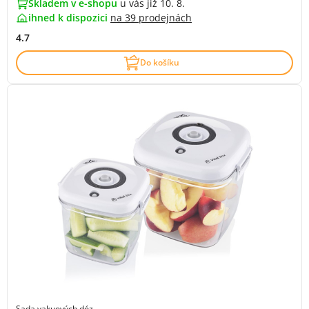
Skladem v e-shopu
u vás již 10. 8.
ihned k dispozici
na
39 prodejnách
4.7
Do košíku
Sada vakuových dóz