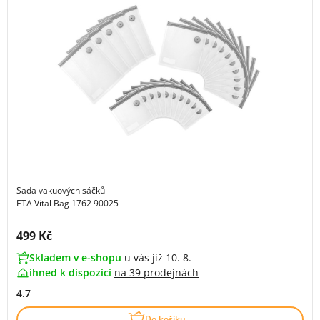
Sada vakuových sáčků
ETA Vital Bag 1762 90025
Cena s DPH:
499 Kč
Skladem v e-shopu
u vás již 10. 8.
ihned k dispozici
na
39 prodejnách
4.7
Do košíku