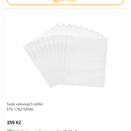
Sada vakuových sáčků
ETA 1762 93040
Cena s DPH:
359 Kč