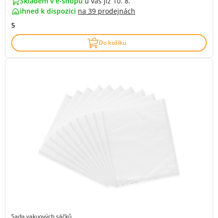
Skladem v e-shopu
u vás již 10. 8.
ihned k dispozici
na
39 prodejnách
5
Do košíku
Sada vakuových sáčků