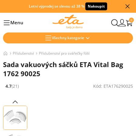
Letní výprodej se slevou až 38 %
Nakoupit
0
Menu
Hlavní
Všechny kategorie
Příslušenství
Příslušenství pro svářečky fólií
Sada vakuových sáčků ETA Vital Bag
1762 90025
4.7
(21)
Kód: ETA176290025
Hodnocení: 4.7 z 5 (21 recenzí)