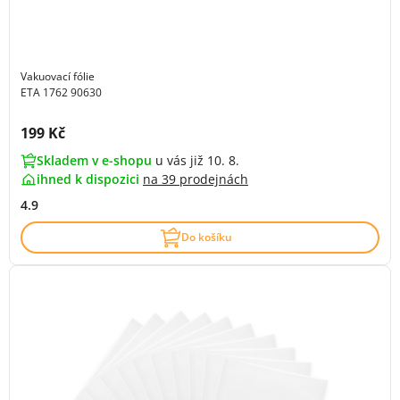
Vakuovací fólie
ETA 1762 90630
Cena s DPH:
199 Kč
Skladem v e-shopu
u vás již 10. 8.
ihned k dispozici
na
39 prodejnách
4.9
Do košíku