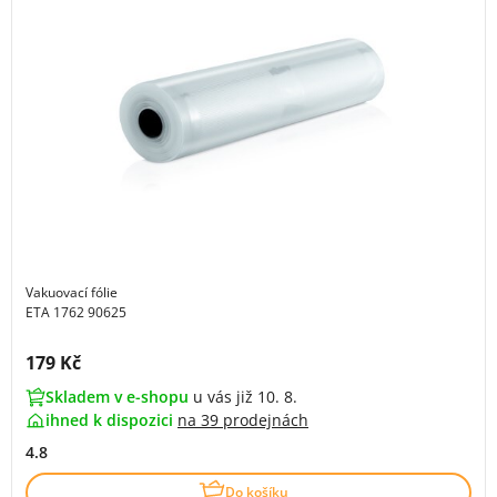
Vakuovací fólie
ETA 1762 90625
Cena s DPH:
179 Kč
Skladem v e-shopu
u vás již 10. 8.
ihned k dispozici
na
39 prodejnách
4.8
Do košíku