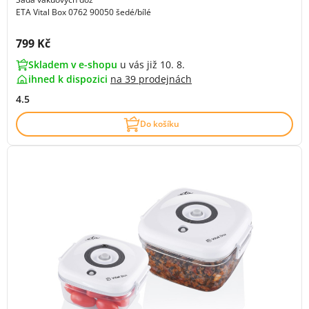
ETA Vital Box 0762 90050 šedé/bílé
Cena s DPH:
799 Kč
Skladem v e-shopu
u vás již 10. 8.
ihned k dispozici
na
39 prodejnách
4.5
Do košíku