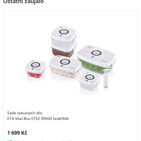
Ostatní zaujalo
Sada vakuových dóz
ETA Vital Box 0762 90060 šedé/bílé
Cena s DPH:
1 699 Kč