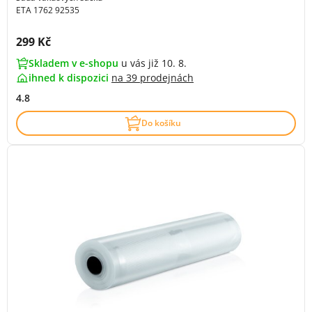
ETA 1762 92535
Cena s DPH:
299 Kč
Skladem v e-shopu
u vás již 10. 8.
ihned k dispozici
na
39 prodejnách
4.8
Do košíku