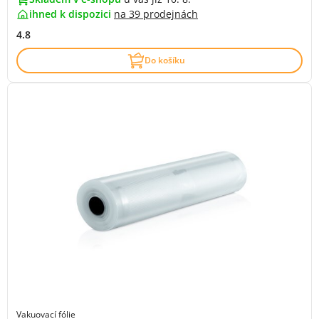
ihned k dispozici
na
39 prodejnách
4.8
Do košíku
Vakuovací fólie