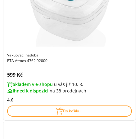
Vakuovací nádoba
ETA Atmos 4762 92000
Cena s DPH:
599 Kč
Skladem v e-shopu
u vás již 10. 8.
ihned k dispozici
na
38 prodejnách
4.6
Do košíku