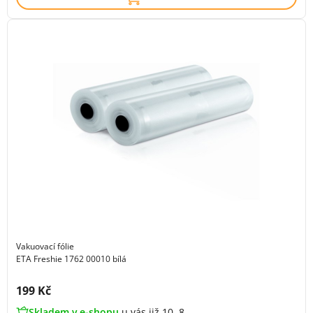
Vakuovací fólie
ETA Freshie 1762 00010 bílá
Cena s DPH:
199 Kč
Skladem v e-shopu
u vás již 10. 8.