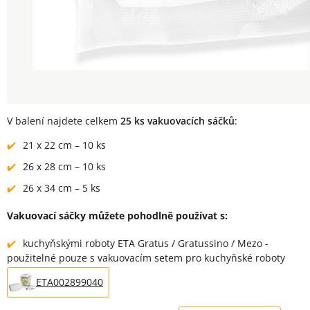
V balení najdete celkem
25 ks vakuovacích sáčků
:
21 x 22 cm – 10 ks
26 x 28 cm – 10 ks
26 x 34 cm – 5 ks
Vakuovací sáčky můžete pohodlně používat s:
kuchyňskými roboty ETA Gratus / Gratussino / Mezo -
použitelné pouze s vakuovacím setem pro kuchyňské roboty
ETA002899040