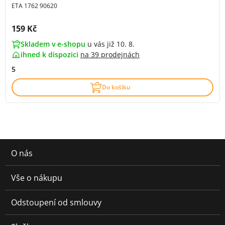
ETA 1762 90620
Cena s DPH:
159 Kč
Skladem v e-shopu
u vás již 10. 8.
ihned k dispozici
na
39 prodejnách
5
Do košíku
O nás
Vše o nákupu
Odstoupení od smlouvy