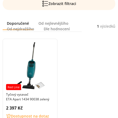
Zobrazit filtraci
Řazení
Doporučené
Od nejlevnějšího
1
výsledků
Od nejdražšího
Dle hodnocení
Red Line
Tyčový vysavač
ETA Apart 1434 90038 zelený
Cena s DPH:
2 397 Kč
Dostupnost na dotaz