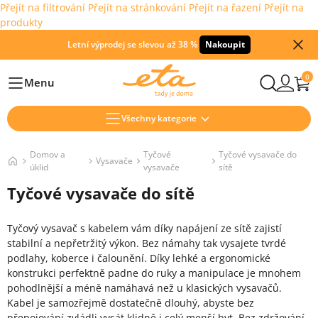
Přejít na filtrování
Přejít na stránkování
Přejít na řazení
Přejít na
produkty
Letní výprodej se slevou až 38 %
Nakoupit
0
Menu
Hlavní
Všechny kategorie
Domov a
Tyčové
Tyčové vysavače do
Vysavače
úklid
vysavače
sítě
Tyčové vysavače do sítě
Tyčový vysavač s kabelem vám díky napájení ze sítě zajistí
stabilní a nepřetržitý výkon. Bez námahy tak vysajete tvrdé
podlahy, koberce i čalounění. Díky lehké a ergonomické
konstrukci perfektně padne do ruky a manipulace je mnohem
pohodlnější a méně namáhavá než u klasických vysavačů.
Kabel je samozřejmě dostatečně dlouhý, abyste bez
přepojování zvládli vysát klidně i celý menší byt. Bez zdržování