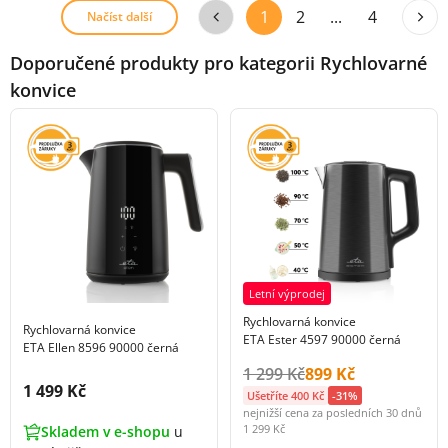
1
2
...
4
Načíst další
Doporučené produkty pro kategorii Rychlovarné
konvice
Letní výprodej
Rychlovarná konvice
Rychlovarná konvice
ETA Ester 4597 90000 černá
ETA Ellen 8596 90000 černá
Původní cena s DPH:
Cena s DPH:
1 299 Kč
899 Kč
Cena s DPH:
1 499 Kč
Ušetříte 400 Kč
-31%
nejnižší cena za posledních 30 dnů
1 299 Kč
Skladem v e-shopu
u