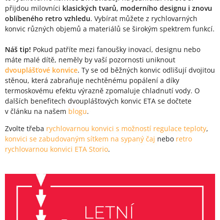
přijdou milovníci
klasických tvarů, moderního designu i znovu
oblíbeného retro vzhledu
. Vybírat můžete z rychlovarných
konvic různých objemů a materiálů se širokým spektrem funkcí.
Náš tip!
Pokud patříte mezi fanoušky inovací, designu nebo
máte malé dítě, neměly by vaší pozornosti uniknout
dvouplášťové konvice
. Ty se od běžných konvic odlišují dvojitou
stěnou, která zabraňuje nechtěnému popálení a díky
termoskovému efektu výrazně zpomaluje chladnutí vody. O
dalších benefitech dvouplášťových konvic ETA se dočtete
v článku na našem
blogu
.
Zvolte třeba
rychlovarnou konvici s možností regulace teploty
,
konvici se zabudovaným sítkem na sypaný čaj
nebo
retro
rychlovarnou konvici ETA Storio
.