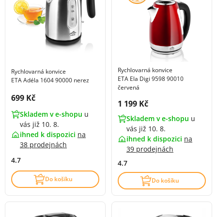
Rychlovarná konvice
Rychlovarná konvice
ETA Ela Digi 9598 90010
ETA Adéla 1604 90000 nerez
červená
Cena s DPH:
699 Kč
Cena s DPH:
1 199 Kč
Skladem v e-shopu
u
Skladem v e-shopu
u
vás již 10. 8.
vás již 10. 8.
ihned k dispozici
na
ihned k dispozici
na
38 prodejnách
39 prodejnách
4.7
4.7
Do košíku
Do košíku