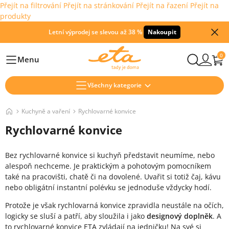
Přejít na filtrování
Přejít na stránkování
Přejít na řazení
Přejít na
produkty
Letní výprodej se slevou až 38 %
Nakoupit
0
Menu
Hlavní
Všechny kategorie
Kuchyně a vaření
Rychlovarné konvice
Rychlovarné konvice
Bez rychlovarné konvice si kuchyň představit neumíme, nebo
alespoň nechceme. Je praktickým a pohotovým pomocníkem
také na pracovišti, chatě či na dovolené. Uvařit si totiž čaj, kávu
nebo obligátní instantní polévku se jednoduše vždycky hodí.
Protože je však rychlovarná konvice zpravidla neustále na očích,
logicky se sluší a patří, aby sloužila i jako
designový doplněk
. A
to rychlovarné konvice ETA zvládají na jedničku! Na své si