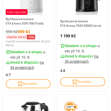
Letní výprodej
Rychlovarná konvice
Rychlovarná konvice
ETA Emma 5595 90010 bílá
ETA Emma 5595 90000 černá
Původní cena s DPH:
Cena s DPH:
999 Kč
899 Kč
Cena s DPH:
1 199 Kč
Ušetříte 100 Kč
-10%
nejnižší cena za posledních 30 dnů
Skladem v e-shopu
u
999 Kč
vás již 10. 8.
Skladem v e-shopu
u
ihned k dispozici
na
vás již 10. 8.
39 prodejnách
ihned k dispozici
na
39 prodejnách
4.8
4.7
Do košíku
Do košíku