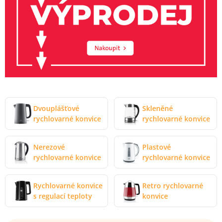
Dvouplášťové
Skleněné
rychlovarné konvice
rychlovarné konvice
Nerezové
Plastové
rychlovarné konvice
rychlovarné konvice
Rychlovarné konvice
Retro rychlovarné
s regulací teploty
konvice