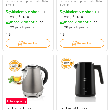
nejnižší cena za posledních 30 dnů
nejnižší cena za posledních 30 dnů
1 199 Kč
1 299 Kč
Skladem v e-shopu
u
Skladem v e-shopu
u
vás již 10. 8.
vás již 10. 8.
ihned k dispozici
na
ihned k dispozici
na
39 prodejnách
38 prodejnách
4.5
4.5
Do košíku
Do košíku
Letní výprodej
Rychlovarná konvice
Rychlovarná konvice