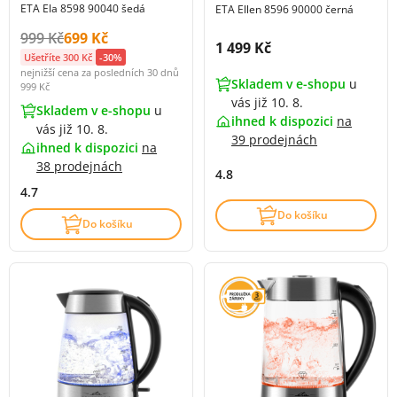
ETA Ela 8598 90040 šedá
ETA Ellen 8596 90000 černá
Původní cena s DPH:
Cena s DPH:
999 Kč
699 Kč
Cena s DPH:
1 499 Kč
Ušetříte 300 Kč
-30%
nejnižší cena za posledních 30 dnů
Skladem v e-shopu
u
999 Kč
vás již 10. 8.
Skladem v e-shopu
u
ihned k dispozici
na
vás již 10. 8.
39 prodejnách
ihned k dispozici
na
38 prodejnách
4.8
4.7
Do košíku
Do košíku