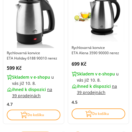
Rychlovarná konvice
ETA Alena 3590 90000 nerez
Rychlovarná konvice
ETA Holiday 6188 90010 nerez
Cena s DPH:
699 Kč
Cena s DPH:
599 Kč
Skladem v e-shopu
u
Skladem v e-shopu
u
vás již 10. 8.
vás již 10. 8.
ihned k dispozici
na
ihned k dispozici
na
39 prodejnách
39 prodejnách
4.5
4.7
Do košíku
Do košíku