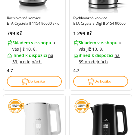
Rychlovarná konvice
Rychlovarná konvice
ETA Crystela II 1154 90000 sklo
ETA Crystela Digi II 5154 90000
Cena s DPH:
Cena s DPH:
799 Kč
1 299 Kč
Skladem v e-shopu
u
Skladem v e-shopu
u
vás již 10. 8.
vás již 10. 8.
ihned k dispozici
na
ihned k dispozici
na
39 prodejnách
39 prodejnách
4.7
4.7
Do košíku
Do košíku