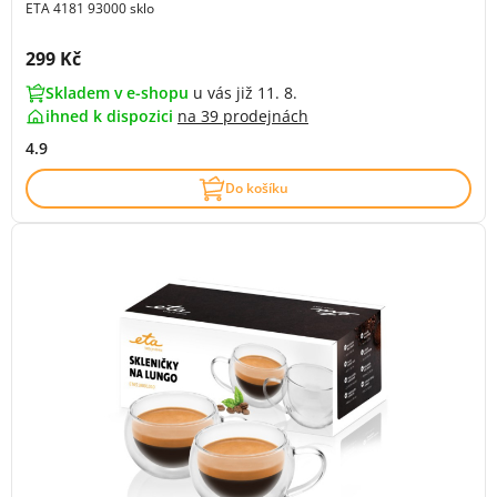
ETA 4181 93000 sklo
Cena s DPH:
299 Kč
Skladem v e-shopu
u vás již 11. 8.
ihned k dispozici
na
39 prodejnách
4.9
Do košíku