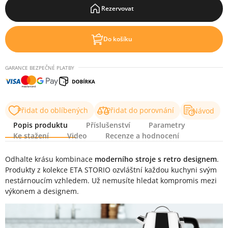
Rezervovat
Do košíku
GARANCE BEZPEČNÉ PLATBY
Přidat do oblíbených
Přidat do porovnání
Návod
Popis produktu
Příslušenství
Parametry
Ke stažení
Video
Recenze a hodnocení
Popis produktu
Odhalte krásu kombinace
moderního stroje s retro designem
.
Produkty z kolekce ETA STORIO ozvláštní každou kuchyni svým
nestárnoucím vzhledem. Už nemusíte hledat kompromis mezi
výkonem a designem.