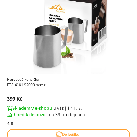
Nerezová konvička
ETA 4181 92000 nerez
Cena s DPH:
399 Kč
Skladem v e-shopu
u vás již 11. 8.
ihned k dispozici
na
39 prodejnách
4.8
Do košíku