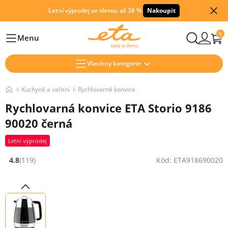
Letní výprodej se slevou až 38 %
Nakoupit
0
Menu
Hlavní
Všechny kategorie
Kuchyně a vaření
Rychlovarné konvice
Rychlovarná konvice ETA Storio 9186
90020 černá
Letní výprodej
4.8
(119)
Kód: ETA918690020
Hodnocení: 4.8 z 5 (119 recenzí)