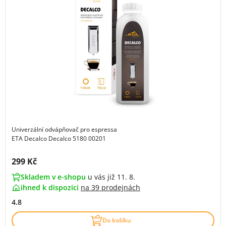
Univerzální odvápňovač pro espressa
ETA Decalco Decalco 5180 00201
Cena s DPH:
299 Kč
Skladem v e-shopu
u vás již 11. 8.
ihned k dispozici
na
39 prodejnách
4.8
Do košíku