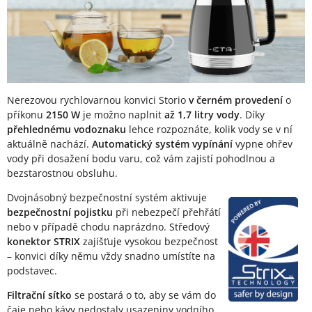
Nerezovou rychlovarnou konvici Storio
v černém provedení
o
příkonu
2150 W
je možno naplnit
až 1,7 litry vody
. Díky
přehlednému vodoznaku
lehce rozpoznáte, kolik vody se v ní
aktuálně nachází.
Automatický systém vypínání
vypne ohřev
vody při dosažení bodu varu, což vám zajistí pohodlnou a
bezstarostnou obsluhu.
Dvojnásobný bezpečnostní systém aktivuje
bezpečnostní pojistku
při nebezpečí přehřátí
nebo v případě chodu naprázdno. Středový
konektor STRIX
zajišťuje vysokou bezpečnost
– konvici díky němu vždy snadno umístíte na
podstavec.
Filtrační sítko
se postará o to, aby se vám do
čaje nebo kávy nedostaly usazeniny vodního