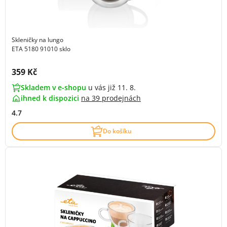
Skleničky na lungo
ETA 5180 91010 sklo
Cena s DPH:
359 Kč
Skladem v e-shopu
u vás již 11. 8.
ihned k dispozici
na
39 prodejnách
4.7
Do košíku