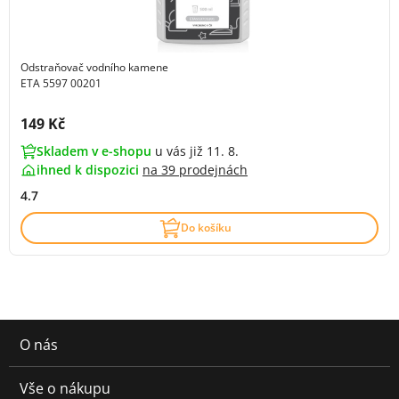
Odstraňovač vodního kamene
ETA 5597 00201
Cena s DPH:
149 Kč
Skladem v e-shopu
u vás již 11. 8.
ihned k dispozici
na
39 prodejnách
4.7
Do košíku
O nás
Vše o nákupu