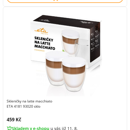
Skleničky na latte macchiato
ETA 4181 93020 sklo
Cena s DPH:
459 Kč
Skladem v e-shopu
u vás již 11. 8.