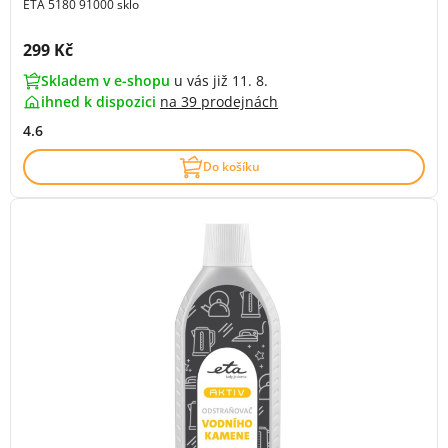
ETA 5180 91000 sklo
Cena s DPH:
299 Kč
Skladem v e-shopu
u vás již 11. 8.
ihned k dispozici
na
39 prodejnách
4.6
Do košíku