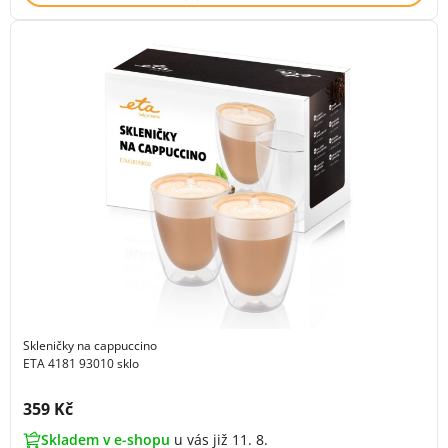
Skleničky na cappuccino
ETA 4181 93010 sklo
Cena s DPH:
359 Kč
Skladem v e-shopu
u vás již 11. 8.