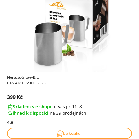
Nerezová konvička
ETA 4181 92000 nerez
Cena s DPH:
399 Kč
Skladem v e-shopu
u vás již 11. 8.
ihned k dispozici
na
39 prodejnách
4.8
Do košíku