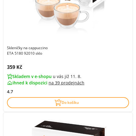
Skleničky na cappuccino
ETA 5180 92010 sklo
Cena s DPH:
359 Kč
Skladem v e-shopu
u vás již 11. 8.
ihned k dispozici
na
39 prodejnách
4.7
Do košíku