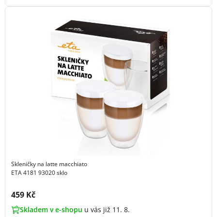
Skleničky na latte macchiato
ETA 4181 93020 sklo
Cena s DPH:
459 Kč
Skladem v e-shopu
u vás již 11. 8.