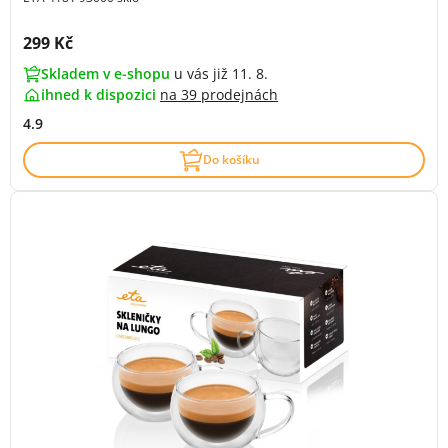
Cena s DPH:
299 Kč
Skladem v e-shopu
u vás již 11. 8.
ihned k dispozici
na
39 prodejnách
4.9
Do košíku