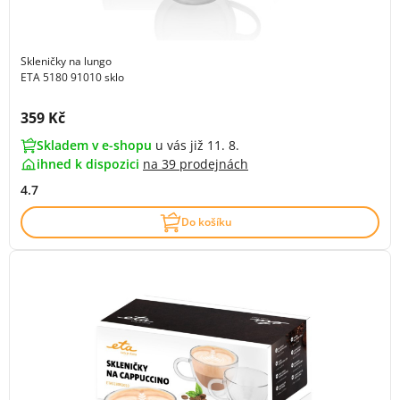
Skleničky na lungo
ETA 5180 91010 sklo
Cena s DPH:
359 Kč
Skladem v e-shopu
u vás již 11. 8.
ihned k dispozici
na
39 prodejnách
4.7
Do košíku