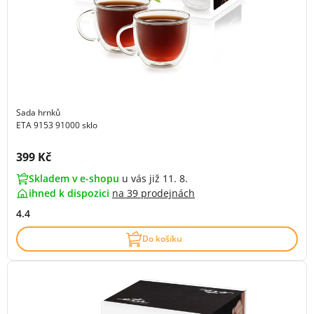
Sada hrnků
ETA 9153 91000 sklo
Cena s DPH:
399 Kč
Skladem v e-shopu
u vás již 11. 8.
ihned k dispozici
na
39 prodejnách
4.4
Do košíku