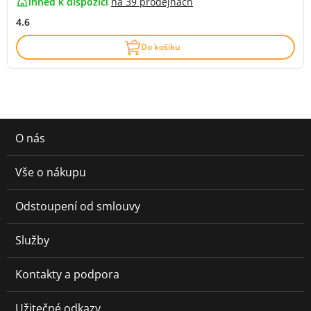
ihned k dispozici
na
39 prodejnách
4.6
Do košíku
O nás
Vše o nákupu
Odstoupení od smlouvy
Služby
Kontakty a podpora
Užitečné odkazy