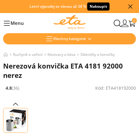
Letní výprodej se slevou až 38 %
Nakoupit
0
Menu
Hlavní
Všechny kategorie
Kuchyně a vaření
Kávovary a káva
Skleničky a konvičky
Nerezová konvička ETA 4181 92000
nerez
4.8
(36)
Kód: ETA418192000
Hodnocení: 4.8 z 5 (36 recenzí)