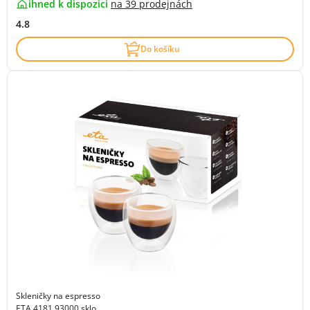
ihned k dispozici
na
39 prodejnách
4.8
Do košíku
Skleničky na espresso
ETA 4181 93000 sklo