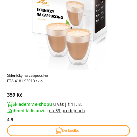
Skleničky na cappuccino
ETA 4181 93010 sklo
Cena s DPH:
359 Kč
Skladem v e-shopu
u vás již 11. 8.
ihned k dispozici
na
39 prodejnách
4.9
Do košíku