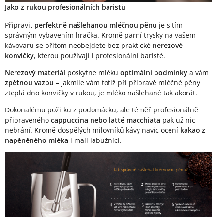
Jako z rukou profesionálních baristů
Připravit
perfektně našlehanou mléčnou pěnu
je s tím
správným vybavením hračka. Kromě parní trysky na vašem
kávovaru se přitom neobejdete bez praktické
nerezové
konvičky
, kterou používají i profesionální baristé.
Nerezový materiál
poskytne mléku
optimální podmínky
a vám
zpětnou vazbu
– jakmile vám totiž při přípravě mléčné pěny
zteplá dno konvičky v rukou, je mléko našlehané tak akorát.
Dokonalému požitku z podomácku, ale téměř profesionálně
připraveného
cappuccina nebo latté macchiata
pak už nic
nebrání. Kromě dospělých milovníků kávy navíc ocení
kakao z
napěněného mléka
i malí labužníci.