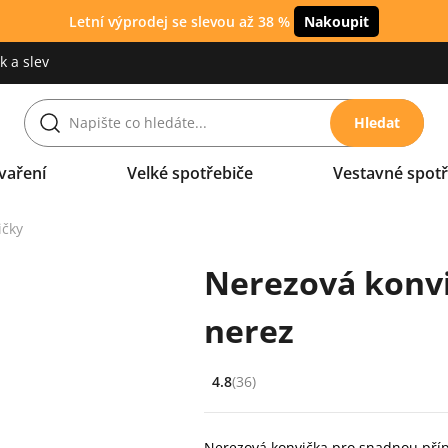
Letní výprodej se slevou až 38 %
Nakoupit
 a slev
Hledat
vaření
Velké spotřebiče
Vestavné spotř
ičky
Nerezová konvi
nerez
4.8
(36)
Hodnocení: 4.8 z 5 (36 recenzí)
Nerezová konvička pro snadnou pří