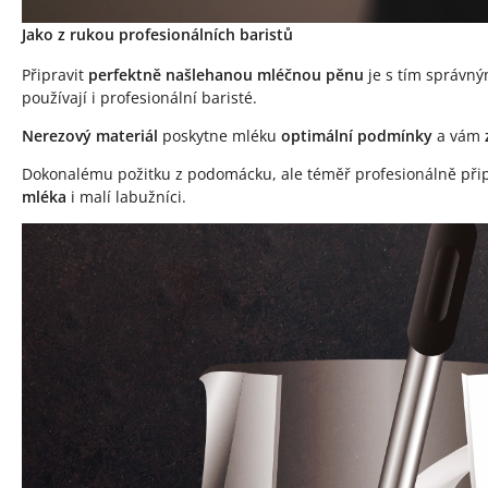
Jako z rukou profesionálních baristů
Připravit
perfektně našlehanou mléčnou pěnu
je s tím správný
používají i profesionální baristé.
Nerezový materiál
poskytne mléku
optimální podmínky
a vám
Dokonalému požitku z podomácku, ale téměř profesionálně př
mléka
i malí labužníci.