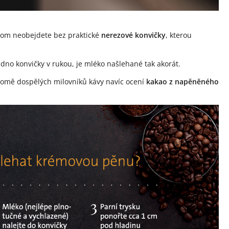
tom neobejdete bez praktické
nerezové konvičky
, kterou
 dno konvičky v rukou, je mléko našlehané tak akorát.
romě dospělých milovníků kávy navíc ocení
kakao z napěněného