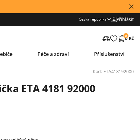
Přihlásit
Česká republika
0
0 Kč
ebiče
Péče a zdraví
Příslušenství
Kód: ETA418192000
čka ETA 4181 92000
pravu mléčné pěny