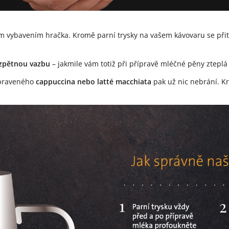
m vybavením hračka. Kromě parní trysky na vašem kávovaru se při
zpětnou vazbu
– jakmile vám totiž při přípravě mléčné pěny zteplá
ipraveného
cappuccina nebo latté macchiata
pak už nic nebrání. K