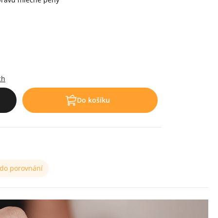
.
ch
Do košíku
 do porovnání