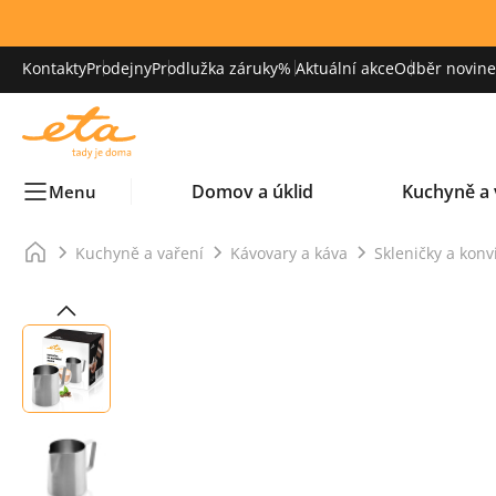
Kontakty
Prodejny
Prodlužka záruky
% Aktuální akce
Odběr novinek
Domov a úklid
Kuchyně a 
Menu
Kuchyně a vaření
Kávovary a káva
Skleničky a konv