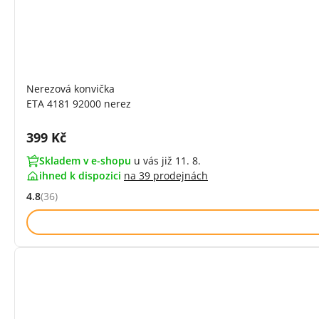
Nerezová konvička
ETA 4181 92000 nerez
Cena s DPH:
399 Kč
Skladem v e-shopu
u vás již 11. 8.
ihned k dispozici
na
39 prodejnách
4.8
(36)
Hodnocení: 4.8 z 5 (36 recenzí)