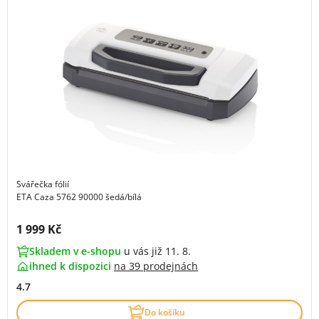
Svářečka fólií
ETA Caza 5762 90000 šedá/bílá
Cena s DPH:
1 999 Kč
Skladem v e-shopu
u vás již 11. 8.
ihned k dispozici
na
39 prodejnách
4.7
Do košíku