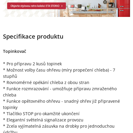
Specifikace produktu
Topinkovač
* Pro přípravu 2 kusů topinek
* Možnost volby času ohřevu (míry propečení chleba) - 7
stupňů
* Rovnoměrné opékání chleba z obou stran
* Funkce rozmrazování - umožňuje přípravu zmraženého
chleba
* Funkce opětovného ohřevu - snadný ohřev již připravené
topinky
* Tlačítko STOP pro okamžité ukončení
* Elegantní světelná signalizace provozu
* Zcela vyjímatelná zásuvka na drobky pro jednoduchou
údržbu