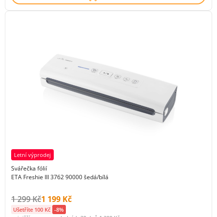
Letní výprodej
Svářečka fólií
ETA Freshie III 3762 90000 šedá/bílá
Původní cena s DPH:
Cena s DPH:
1 299 Kč
1 199 Kč
Ušetříte 100 Kč
-8%