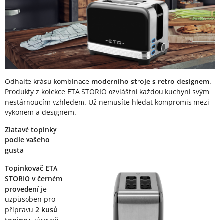
Odhalte krásu kombinace
moderního stroje s retro designem
.
Produkty z kolekce ETA STORIO ozvláštní každou kuchyni svým
nestárnoucím vzhledem. Už nemusíte hledat kompromis mezi
výkonem a designem.
Zlatavé topinky
podle vašeho
gusta
Topinkovač ETA
STORIO v černém
provedení
je
uzpůsoben pro
přípravu
2 kusů
topinek
zároveň,