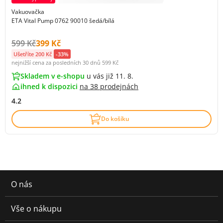
Vakuovačka
ETA Vital Pump 0762 90010 šedá/bílá
Původní cena s DPH:
Cena s DPH:
599 Kč
399 Kč
Ušetříte 200 Kč
-33%
nejnižší cena za posledních 30 dnů
599 Kč
Skladem v e-shopu
u vás již 11. 8.
ihned k dispozici
na
38 prodejnách
4.2
Do košíku
O nás
Vše o nákupu