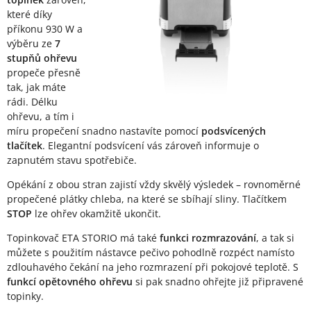
které díky
příkonu 930 W a
výběru ze
7
stupňů ohřevu
propeče přesně
tak, jak máte
rádi. Délku
ohřevu, a tím i
míru propečení snadno nastavíte pomocí
podsvícených
tlačítek
. Elegantní podsvícení vás zároveň informuje o
zapnutém stavu spotřebiče.
Opékání z obou stran zajistí vždy skvělý výsledek – rovnoměrné
propečené plátky chleba, na které se sbíhají sliny. Tlačítkem
STOP
lze ohřev okamžitě ukončit.
Topinkovač ETA STORIO má také
funkci rozmrazování
, a tak si
můžete s použitím nástavce pečivo pohodlně rozpéct namísto
zdlouhavého čekání na jeho rozmrazení při pokojové teplotě. S
funkcí opětovného ohřevu
si pak snadno ohřejte již připravené
topinky.