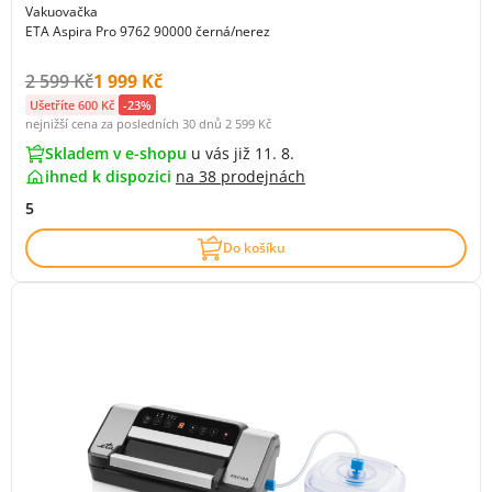
Vakuovačka
ETA Aspira Pro 9762 90000 černá/nerez
Původní cena s DPH:
Cena s DPH:
2 599 Kč
1 999 Kč
Ušetříte 600 Kč
-23%
nejnižší cena za posledních 30 dnů
2 599 Kč
Skladem v e-shopu
u vás již 11. 8.
ihned k dispozici
na
38 prodejnách
5
Do košíku