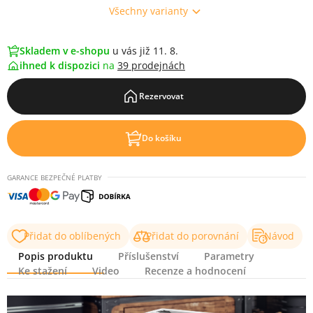
Všechny varianty
Skladem v e-shopu
u vás již 11. 8.
ihned k dispozici
na
39 prodejnách
Rezervovat
Do košíku
GARANCE BEZPEČNÉ PLATBY
Přidat do oblíbených
Přidat do porovnání
Návod
Popis produktu
Příslušenství
Parametry
Ke stažení
Video
Recenze a hodnocení
Popis produktu