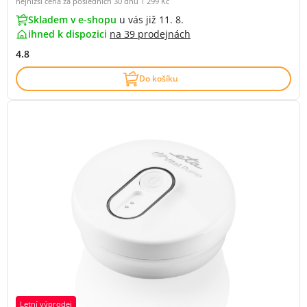
nejnižší cena za posledních 30 dnů
1 299 Kč
Skladem v e-shopu
u vás již 11. 8.
ihned k dispozici
na
39 prodejnách
4.8
Do košíku
Letní výprodej