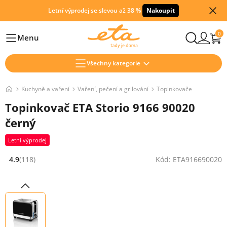
Letní výprodej se slevou až 38 %
Nakoupit
0
Menu
Hlavní
Všechny kategorie
Kuchyně a vaření
Vaření, pečení a grilování
Topinkovače
Topinkovač ETA Storio 9166 90020
černý
Letní výprodej
4.9
(118)
Kód: ETA916690020
Hodnocení: 4.9 z 5 (118 recenzí)