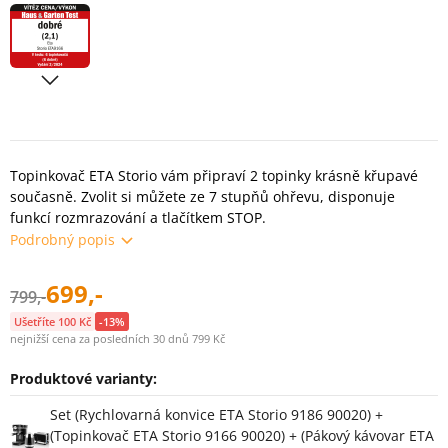
Topinkovač ETA Storio vám připraví 2 topinky krásně křupavé
současně. Zvolit si můžete ze 7 stupňů ohřevu, disponuje
funkcí rozmrazování a tlačítkem STOP.
Podrobný popis
699,-
799,-
Ušetříte 100 Kč
-13%
nejnižší cena za posledních 30 dnů 799 Kč
Produktové varianty:
Varianty
Set (Rychlovarná konvice ETA Storio 9186 90020) +
(Topinkovač ETA Storio 9166 90020) + (Pákový kávovar ETA