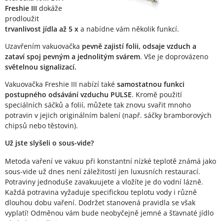
Freshie III
dokáže
prodloužit
trvanlivost jídla až 5 x
a nabídne vám několik funkcí.
Uzavřením vakuovačka
pevně zajistí folii, odsaje vzduch a
zataví spoj pevným a jednolitým svárem
. Vše je doprovázeno
světelnou signalizací.
Vakuovačka Freshie III nabízí také
samostatnou funkci
postupného odsávání vzduchu PULSE
. Kromě použití
speciálních sáčků a folií, můžete tak znovu svařit mnoho
potravin v jejich originálním balení (např. sáčky bramborových
chipsů nebo těstovin).
Už jste slyšeli o sous-vide?
Metoda vaření ve vakuu při konstantní nízké teplotě známá jako
sous-vide už dnes není záležitostí jen luxusních restaurací.
Potraviny jednoduše zavakuujete a vložíte je do vodní lázně.
Každá potravina vyžaduje specifickou teplotu vody i různě
dlouhou dobu vaření. Dodržet stanovená pravidla se však
vyplatí! Odměnou vám bude neobyčejně jemné a šťavnaté jídlo