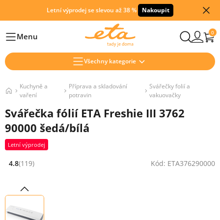
Letní výprodej se slevou až 38 %
Nakoupit
0
Menu
Hlavní
Všechny kategorie
Kuchyně a
Příprava a skladování
Svářečky folií a
vaření
potravin
vakuovačky
Svářečka fólií ETA Freshie III 3762
90000 šedá/bílá
Letní výprodej
4.8
(119)
Kód: ETA376290000
Hodnocení: 4.8 z 5 (119 recenzí)