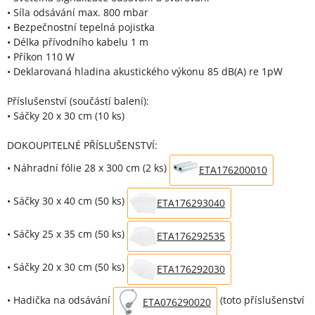
• Síla odsávání max. 800 mbar
• Bezpečnostní tepelná pojistka
• Délka přívodního kabelu 1 m
• Příkon 110 W
• Deklarovaná hladina akustického výkonu 85 dB(A) re 1pW
Příslušenství (součástí balení):
• Sáčky 20 x 30 cm (10 ks)
DOKOUPITELNÉ PŘÍSLUŠENSTVÍ:
• Náhradní fólie 28 x 300 cm (2 ks)
ETA176200010
• Sáčky 30 x 40 cm (50 ks)
ETA176293040
• Sáčky 25 x 35 cm (50 ks)
ETA176292535
• Sáčky 20 x 30 cm (50 ks)
ETA176292030
• Hadička na odsávání
(toto příslušenství
ETA076290020