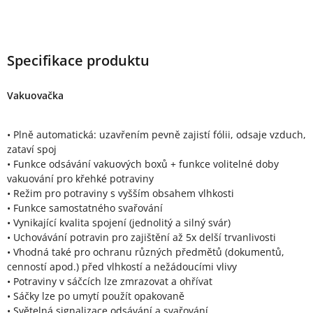
Specifikace produktu
Vakuovačka
• Plně automatická: uzavřením pevně zajistí fólii, odsaje vzduch,
zataví spoj
• Funkce odsávání vakuových boxů + funkce volitelné doby
vakuování pro křehké potraviny
• Režim pro potraviny s vyšším obsahem vlhkosti
• Funkce samostatného svařování
• Vynikající kvalita spojení (jednolitý a silný svár)
• Uchovávání potravin pro zajištění až 5x delší trvanlivosti
• Vhodná také pro ochranu různých předmětů (dokumentů,
cenností apod.) před vlhkostí a nežádoucími vlivy
• Potraviny v sáčcích lze zmrazovat a ohřívat
• Sáčky lze po umytí použít opakovaně
• Světelná signalizace odsávání a svařování