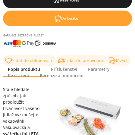
Rezervovat
Do košíku
GARANCE BEZPEČNÉ PLATBY
Přidat do oblíbených
Přidat do porovnání
Návod
Popis produktu
Příslušenství
Parametry
Ke stažení
Recenze a hodnocení
Popis produktu
Stále hledáte
způsob, jak
prodloužit
trvanlivost vašeho
jídla? Vyzkoušejte
vakuování!
Vakuovačka a
svářečka folií ETA