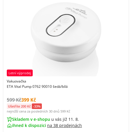
Letní výprodej
Vakuovačka
ETA Vital Pump 0762 90010 šedá/bílá
Původní cena s DPH:
Cena s DPH:
599 Kč
399 Kč
Ušetříte 200 Kč
-33%
nejnižší cena za posledních 30 dnů
599 Kč
Skladem v e-shopu
u vás již 11. 8.
ihned k dispozici
na
38 prodejnách