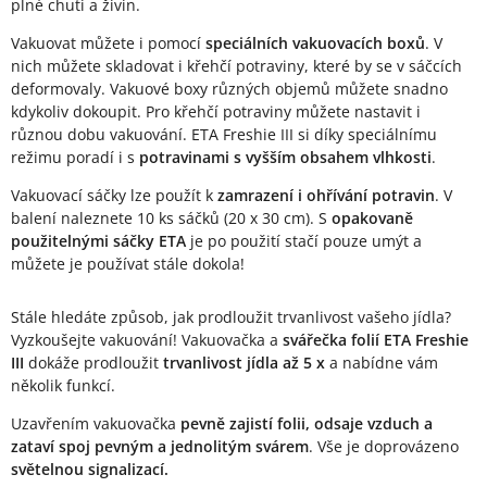
plné chuti a živin.
Vakuovat můžete i pomocí
speciálních vakuovacích boxů
. V
nich můžete skladovat i křehčí potraviny, které by se v sáčcích
deformovaly. Vakuové boxy různých objemů můžete snadno
kdykoliv dokoupit. Pro křehčí potraviny můžete nastavit i
různou dobu vakuování. ETA Freshie III si díky speciálnímu
režimu poradí i s
potravinami s vyšším obsahem vlhkosti
.
Vakuovací sáčky lze použít k
zamrazení i ohřívání potravin
. V
balení naleznete 10 ks sáčků (20 x 30 cm). S
opakovaně
použitelnými sáčky ETA
je po použití stačí pouze umýt a
můžete je používat stále dokola!
Stále hledáte způsob, jak prodloužit trvanlivost vašeho jídla?
Vyzkoušejte vakuování! Vakuovačka a
svářečka folií ETA Freshie
III
dokáže prodloužit
trvanlivost jídla až 5 x
a nabídne vám
několik funkcí.
Uzavřením vakuovačka
pevně zajistí folii, odsaje vzduch a
zataví spoj pevným a jednolitým svárem
. Vše je doprovázeno
světelnou signalizací.