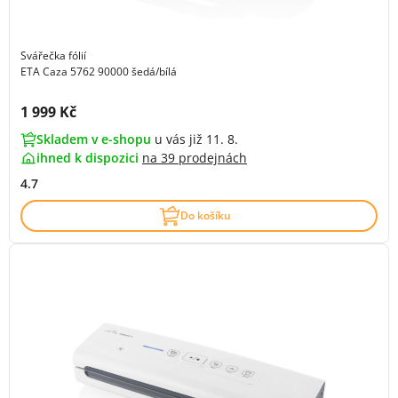
Svářečka fólií
ETA Caza 5762 90000 šedá/bílá
Cena s DPH:
1 999 Kč
Skladem v e-shopu
u vás již 11. 8.
ihned k dispozici
na
39 prodejnách
4.7
Do košíku