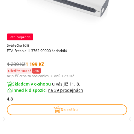
Letní výprodej
Svářečka fólií
ETA Freshie III 3762 90000 šedá/bílá
Původní cena s DPH:
Cena s DPH:
1 299 Kč
1 199 Kč
Ušetříte 100 Kč
-8%
nejnižší cena za posledních 30 dnů
1 299 Kč
Skladem v e-shopu
u vás již 11. 8.
ihned k dispozici
na
39 prodejnách
4.8
Do košíku