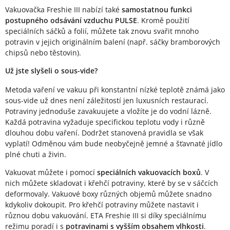
Vakuovačka Freshie III nabízí také
samostatnou funkci
postupného odsávání vzduchu PULSE
. Kromě použití
speciálních sáčků a folií, můžete tak znovu svařit mnoho
potravin v jejich originálním balení (např. sáčky bramborových
chipsů nebo těstovin).
Už jste slyšeli o sous-vide?
Metoda vaření ve vakuu při konstantní nízké teplotě známá jako
sous-vide už dnes není záležitostí jen luxusních restaurací.
Potraviny jednoduše zavakuujete a vložíte je do vodní lázně.
Každá potravina vyžaduje specifickou teplotu vody i různě
dlouhou dobu vaření. Dodržet stanovená pravidla se však
vyplatí! Odměnou vám bude neobyčejně jemné a šťavnaté jídlo
plné chuti a živin.
Vakuovat můžete i pomocí
speciálních vakuovacích boxů
. V
nich můžete skladovat i křehčí potraviny, které by se v sáčcích
deformovaly. Vakuové boxy různých objemů můžete snadno
kdykoliv dokoupit. Pro křehčí potraviny můžete nastavit i
různou dobu vakuování. ETA Freshie III si díky speciálnímu
režimu poradí i s
potravinami s vyšším obsahem vlhkosti
.