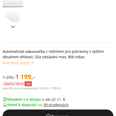
Automatická vakuovačka s režimem pro potraviny s vyšším
obsahem vlhkosti. Síla odsávání max. 800 mbar.
Podrobný popis
1 199,-
1 299,-
Ušetříte 100 Kč
-8%
nejnižší cena za posledních 30 dnů 1 299 Kč
Skladem v e-shopu
u vás již 11. 8.
ihned k dispozici
na
39 prodejnách