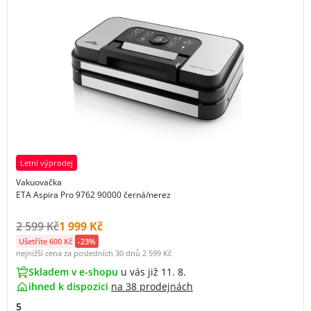
Letní výprodej
Vakuovačka
ETA Aspira Pro 9762 90000 černá/nerez
Původní cena s DPH:
Cena s DPH:
2 599 Kč
1 999 Kč
Ušetříte 600 Kč
-23%
nejnižší cena za posledních 30 dnů
2 599 Kč
Skladem v e-shopu
u vás již 11. 8.
ihned k dispozici
na
38 prodejnách
5