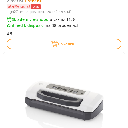
Původní cena s DPH:
Cena s DPH:
2 599 Kč
1 999 Kč
Ušetříte 600 Kč
-23%
nejnižší cena za posledních 30 dnů
2 599 Kč
Skladem v e-shopu
u vás již 11. 8.
ihned k dispozici
na
38 prodejnách
4.5
Do košíku