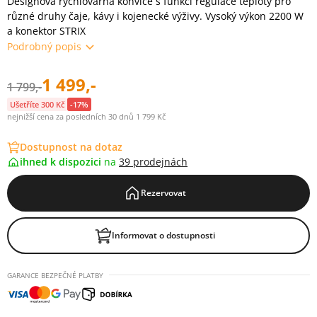
Designová rychlovarná konvice s funkcí regulace teploty pro
různé druhy čaje, kávy i kojenecké výživy. Vysoký výkon 2200 W
a konektor STRIX
Podrobný popis
1 499,-
1 799,-
Ušetříte 300 Kč
-17%
nejnižší cena za posledních 30 dnů 1 799 Kč
Dostupnost na dotaz
ihned k dispozici
na
39 prodejnách
Rezervovat
Informovat o dostupnosti
GARANCE BEZPEČNÉ PLATBY