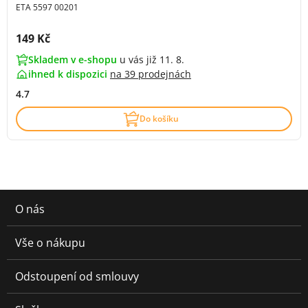
ETA 5597 00201
Cena s DPH:
149 Kč
Skladem v e-shopu
u vás již 11. 8.
ihned k dispozici
na
39 prodejnách
4.7
Do košíku
O nás
Vše o nákupu
Odstoupení od smlouvy