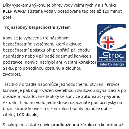
Díky vysokému výkonu je ohřev vody velmi rychlý a s funkcí
KEEP WARM
zůstane voda v požadované teplotě až 120 minut
poté.
Trojnásobný bezpečnostní systém
Konvice je vybavena trojnásobným
bezpečnostním systémem, který aktivuje
bezpečnostní pojistku při přehřátí, při chodu
naprázdno nebo v případě odejmutí konvice z
podstavce. Konvici nechybí ani kvalitní
konektor
STRIX
pro pohodlnou obsluhu a dlouhou
životnost.
Tlačítko v držadle napomůže jednoduchému otvírání. Provoz
konvice je pak doprovázen světelnou i zvukovou signalizací a po
dosažení požadované teploty se konvice
automaticky vypne
.
Aktuální hladinu vodu jednoduše rozpoznáte pomocí rysky na
boční straně konvice a s kontrolou teploty pomůže dobře
čitelný
LCD displej
.
S nákupem získáte navíc
prodlouženou záruku
na konektor až