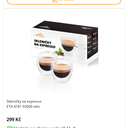
Skleničky na espresso
ETA 4181 93000 sklo
Cena s DPH:
299 Kč