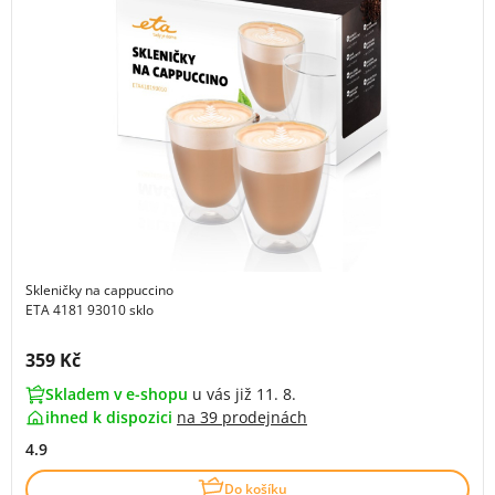
Skleničky na cappuccino
ETA 4181 93010 sklo
Cena s DPH:
359 Kč
Skladem v e-shopu
u vás již 11. 8.
ihned k dispozici
na
39 prodejnách
4.9
Do košíku