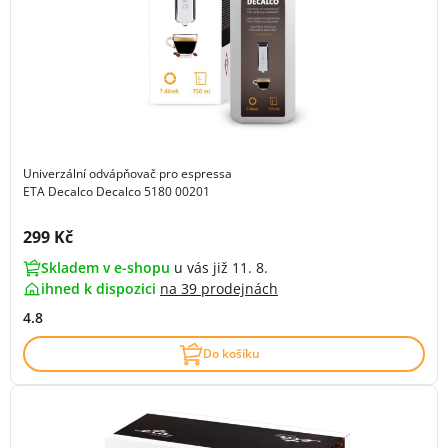
Univerzální odvápňovač pro espressa
ETA Decalco Decalco 5180 00201
Cena s DPH:
299 Kč
Skladem v e-shopu
u vás již 11. 8.
ihned k dispozici
na
39 prodejnách
4.8
Do košíku