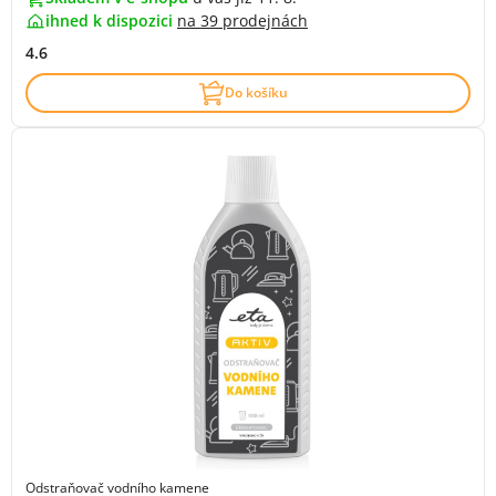
ihned k dispozici
na
39 prodejnách
4.6
Do košíku
Odstraňovač vodního kamene