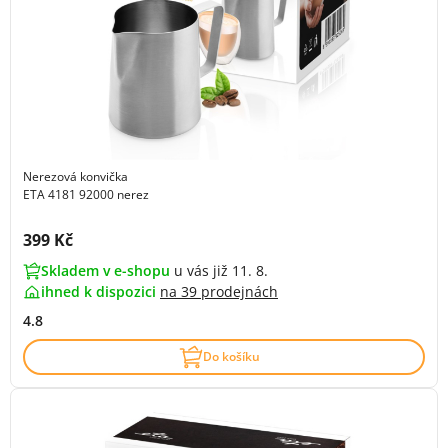
Nerezová konvička
ETA 4181 92000 nerez
Cena s DPH:
399 Kč
Skladem v e-shopu
u vás již 11. 8.
ihned k dispozici
na
39 prodejnách
4.8
Do košíku