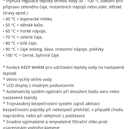
* Plynulá regulace teploty ohřevu vody 30 - 100 °C (ideální pro
přípravu zeleného čaje, instantních nápojů nebo jídel, dětské
stravy apod.)
• 40 °C = kojenecké mléko,
• 50 °C = dětské kaše,
• 60 °C = horké nápoje,
• 70 °C = zelené čaje,
• 80 °C = bílé čaje,
• 90 °C = čaje oolong, káva, instantní nápoje, polévky
• 100 °C = černé, bylinné čaje
* Funkce KEEP WARM pro udržování teploty vody na nastavené
teplotě
* Velmi rychlý ohřev vody
* LCD displej s modrým podsvícením
* Automatický systém vypínání při dosažení bodu varu nebo
nastavené teploty
* Trojnásobný bezpečnostní systém zajistí aktivaci
bezpečnostní pojistky při nebezpečí přehřátí, v případě chodu
naprázdno, nebo při odejmutí z podstavce
* Snadno vyjímatelné a omyvatelné filtrační sítko proti
usazeninám vodního kamene