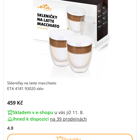
Skleničky na latte macchiato
ETA 4181 93020 sklo
Cena s DPH:
459 Kč
Skladem v e-shopu
u vás již 11. 8.
ihned k dispozici
na
39 prodejnách
4.8
Do košíku