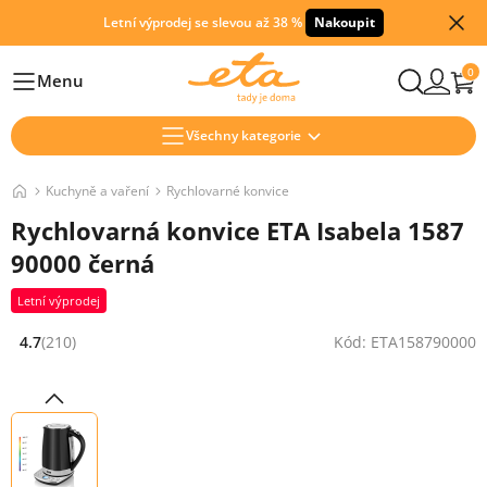
Letní výprodej se slevou až 38 %
Nakoupit
0
Menu
Hlavní
Všechny kategorie
Kuchyně a vaření
Rychlovarné konvice
Rychlovarná konvice ETA Isabela 1587
90000 černá
Letní výprodej
4.7
(210)
Kód: ETA158790000
Hodnocení: 4.7 z 5 (210 recenzí)