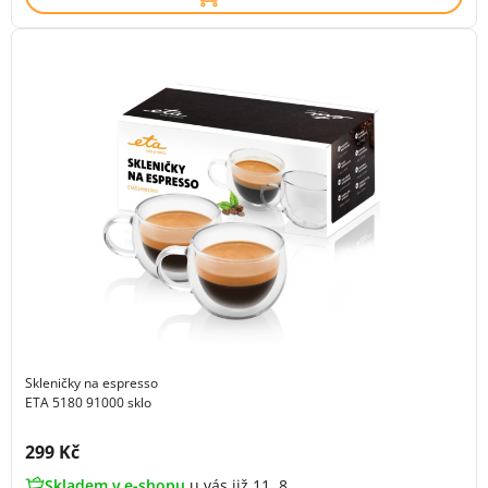
Skleničky na espresso
ETA 5180 91000 sklo
Cena s DPH:
299 Kč
Skladem v e-shopu
u vás již 11. 8.