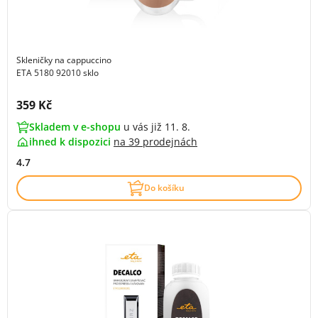
Skleničky na cappuccino
ETA 5180 92010 sklo
Cena s DPH:
359 Kč
Skladem v e-shopu
u vás již 11. 8.
ihned k dispozici
na
39 prodejnách
4.7
Do košíku