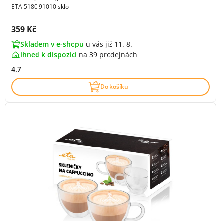
ETA 5180 91010 sklo
Cena s DPH:
359 Kč
Skladem v e-shopu
u vás již 11. 8.
ihned k dispozici
na
39 prodejnách
4.7
Do košíku