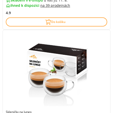
Skladem v e-shopu
u vás již 11. 8.
ihned k dispozici
na
39 prodejnách
4.9
Do košíku
Skleničky na lungo