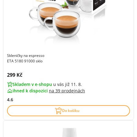
Skleničky na espresso
ETA 5180 91000 sklo
Cena s DPH:
299 Kč
Skladem v e-shopu
u vás již 11. 8.
ihned k dispozici
na
39 prodejnách
4.6
Do košíku