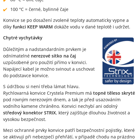
100 °C = černé, bylinné čaje
Konvice se po dosažení zvolené teploty automaticky vypne a
díky
funkci KEEP WARM
dokáže vodu v dané teplotě i udržet.
Chytré vychytávky
Důležitým a nadstandardním prvkem je
odnímatelné
nerezové sítko na čaj
uzpůsobené pro použití přímo v konvici.
Napájecí kabel je možno svinout a uschovat
do podstavce konvice.
S údržbou si není třeba lámat hlavu.
Rychlovarná konvice Crystela Premium má
topné těleso skryté
pod rovným nerezovým dnem, a tak je před usazováním
vodního kamene chráněno. Konvici nechybí ani odolný
středový konektor STRIX
, který zajišťuje dlouhou životnost a
vysokou bezpečnost.
Mezi ochranné prvky konvice patří bezpečnostní pojistky, které
se aktivují při nebezpečí přehřátí, v případě chodu na prázdno