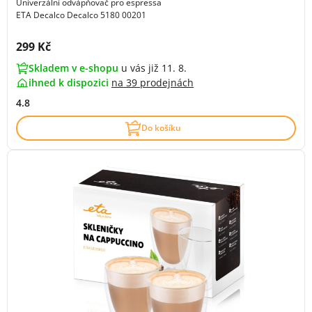
Univerzální odvápňovač pro espressa
ETA Decalco Decalco 5180 00201
Cena s DPH:
299 Kč
Skladem v e-shopu
u vás již 11. 8.
ihned k dispozici
na
39 prodejnách
4.8
Do košíku