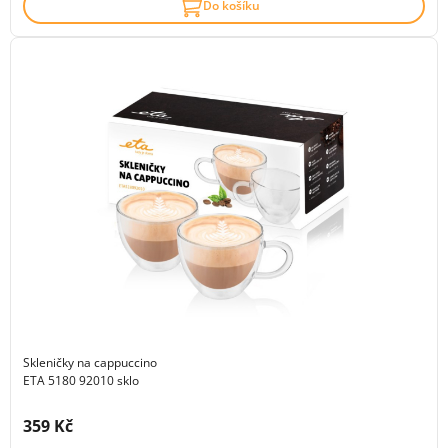
Do košíku
Skleničky na cappuccino
ETA 5180 92010 sklo
Cena s DPH:
359 Kč