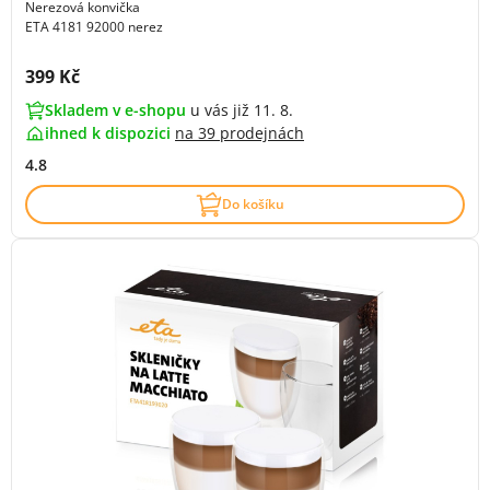
Nerezová konvička
ETA 4181 92000 nerez
Cena s DPH:
399 Kč
Skladem v e-shopu
u vás již 11. 8.
ihned k dispozici
na
39 prodejnách
4.8
Do košíku