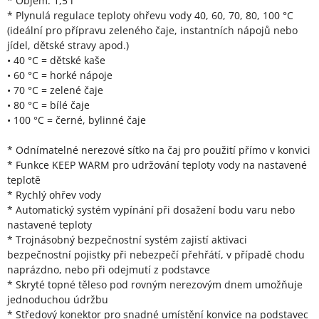
* Objem: 1,5 l
* Plynulá regulace teploty ohřevu vody 40, 60, 70, 80, 100 °C
(ideální pro přípravu zeleného čaje, instantních nápojů nebo
jídel, dětské stravy apod.)
• 40 °C = dětské kaše
• 60 °C = horké nápoje
• 70 °C = zelené čaje
• 80 °C = bílé čaje
• 100 °C = černé, bylinné čaje
* Odnímatelné nerezové sítko na čaj pro použití přímo v konvici
* Funkce KEEP WARM pro udržování teploty vody na nastavené
teplotě
* Rychlý ohřev vody
* Automatický systém vypínání při dosažení bodu varu nebo
nastavené teploty
* Trojnásobný bezpečnostní systém zajistí aktivaci
bezpečnostní pojistky při nebezpečí přehřátí, v případě chodu
naprázdno, nebo při odejmutí z podstavce
* Skryté topné těleso pod rovným nerezovým dnem umožňuje
jednoduchou údržbu
* Středový konektor pro snadné umístění konvice na podstavec