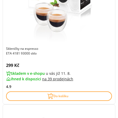
Skleničky na espresso
ETA 4181 93000 sklo
Cena s DPH:
299 Kč
Skladem v e-shopu
u vás již 11. 8.
ihned k dispozici
na
39 prodejnách
4.9
Do košíku