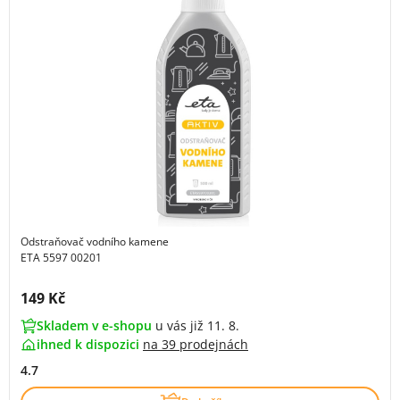
Odstraňovač vodního kamene
ETA 5597 00201
Cena s DPH:
149 Kč
Skladem v e-shopu
u vás již 11. 8.
ihned k dispozici
na
39 prodejnách
4.7