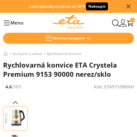
Letní výprodej se slevou až 38 %
Nakoupit
0
Menu
Hlavní
Všechny kategorie
Kuchyně a vaření
Rychlovarné konvice
Rychlovarná konvice ETA Crystela
Premium 9153 90000 nerez/sklo
4.6
(187)
Kód: ETA915390000
Hodnocení: 4.6 z 5 (187 recenzí)