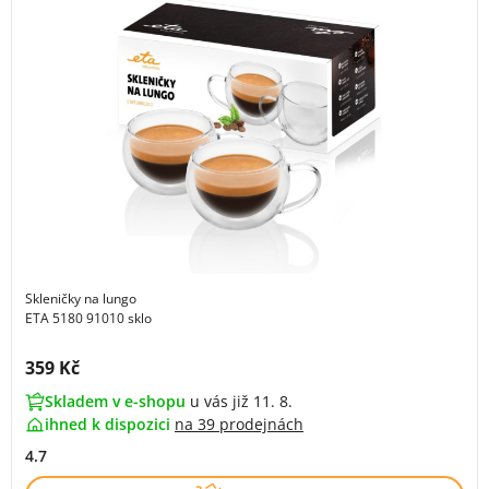
Skleničky na lungo
ETA 5180 91010 sklo
Cena s DPH:
359 Kč
Skladem v e-shopu
u vás již 11. 8.
ihned k dispozici
na
39 prodejnách
4.7