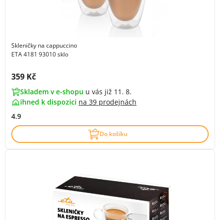
Skleničky na cappuccino
ETA 4181 93010 sklo
Cena s DPH:
359 Kč
Skladem v e-shopu
u vás již 11. 8.
ihned k dispozici
na
39 prodejnách
4.9
Do košíku