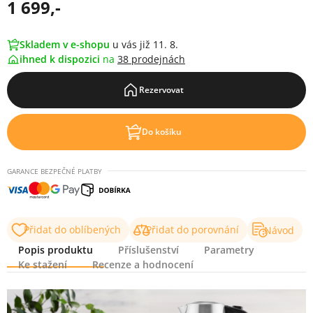
1 699,-
Skladem v e-shopu
u vás již 11. 8.
ihned k dispozici
na
38 prodejnách
Rezervovat
Do košíku
GARANCE BEZPEČNÉ PLATBY
Přidat do oblíbených
Přidat do porovnání
Návod
Popis produktu
Příslušenství
Parametry
Ke stažení
Recenze a hodnocení
Popis produktu