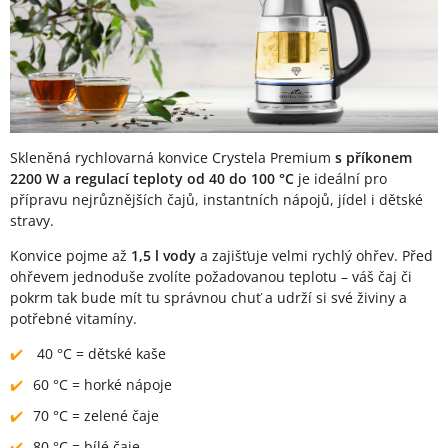
Skleněná rychlovarná konvice Crystela Premium
s příkonem
2200 W a regulací teploty od 40 do 100 °C
je ideální pro
přípravu nejrůznějších čajů, instantních nápojů, jídel i dětské
stravy.
Konvice pojme až
1,5 l vody
a zajišťuje velmi rychlý ohřev. Před
ohřevem jednoduše zvolíte požadovanou teplotu – váš čaj či
pokrm tak bude mít tu správnou chuť a udrží si své živiny a
potřebné vitamíny.
40 °C = dětské kaše
60 °C = horké nápoje
70 °C = zelené čaje
80 °C = bílé čaje