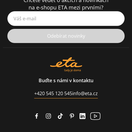
Chcete vědět o akcích a novinkách
na e-shopu ETA mezi prvními?
Váš e-mail
Odebírat novinky
Buďte s námi v kontaktu
+420 545 120 545
info@eta.cz