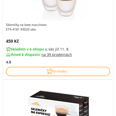
Skleničky na latte macchiato
ETA 4181 93020 sklo
Cena s DPH:
459 Kč
Skladem v e-shopu
u vás již 11. 8.
ihned k dispozici
na
39 prodejnách
4.8
Do košíku