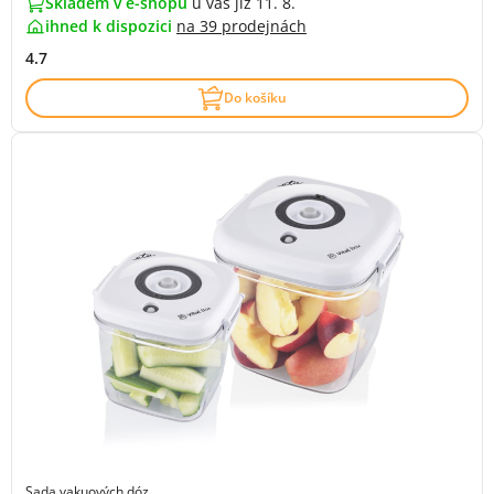
Skladem v e-shopu
u vás již 11. 8.
ihned k dispozici
na
39 prodejnách
4.7
Do košíku
Sada vakuových dóz