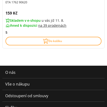
ETA 1762 90620
Cena s DPH:
159 Kč
Skladem v e-shopu
u vás již 11. 8.
ihned k dispozici
na
39 prodejnách
5
Do košíku
O nás
Vše o nákupu
Odstoupení od smlouvy