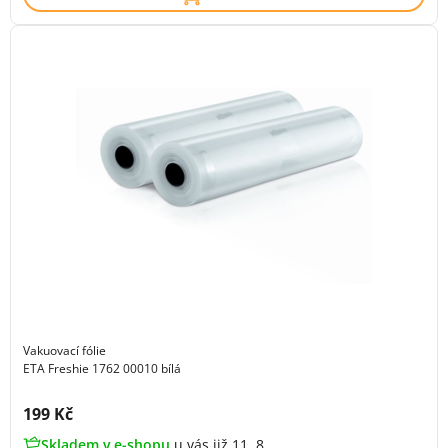
Vakuovací fólie
ETA Freshie 1762 00010 bílá
Cena s DPH:
199 Kč
Skladem v e-shopu
u vás již 11. 8.