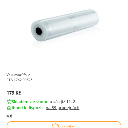
Vakuovací fólie
ETA 1762 90625
Cena s DPH:
179 Kč
Skladem v e-shopu
u vás již 11. 8.
ihned k dispozici
na
39 prodejnách
4.8
Do košíku