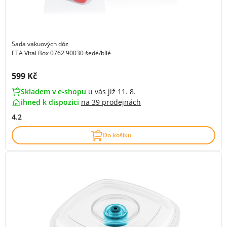
Sada vakuových dóz
ETA Vital Box 0762 90030 šedé/bílé
Cena s DPH:
599 Kč
Skladem v e-shopu
u vás již 11. 8.
ihned k dispozici
na
39 prodejnách
4.2
Do košíku