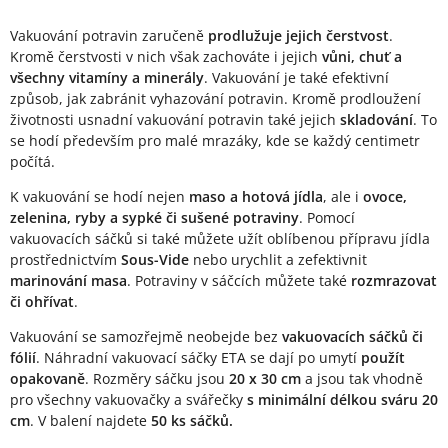
Vakuování potravin zaručeně
prodlužuje jejich čerstvost
.
Kromě čerstvosti v nich však zachováte i jejich
vůni, chuť a
všechny vitamíny a minerály
. Vakuování je také efektivní
způsob, jak zabránit vyhazování potravin. Kromě prodloužení
životnosti usnadní vakuování potravin také jejich
skladování
. To
se hodí především pro malé mrazáky, kde se každý centimetr
počítá.
K vakuování se hodí nejen
maso a hotová jídla
, ale i
ovoce,
zelenina, ryby a sypké či sušené potraviny
. Pomocí
vakuovacích sáčků si také můžete užít oblíbenou přípravu jídla
prostřednictvím
Sous-Vide
nebo urychlit a zefektivnit
marinování masa
. Potraviny v sáčcích můžete také
rozmrazovat
či ohřívat
.
Vakuování se samozřejmě neobejde bez
vakuovacích sáčků či
fólií
. Náhradní vakuovací sáčky ETA se dají po umytí
použít
opakovaně
. Rozměry sáčku jsou
20 x 30 cm
a jsou tak vhodně
pro všechny vakuovačky a svářečky
s minimální délkou sváru 20
cm
. V balení najdete
50 ks sáčků.