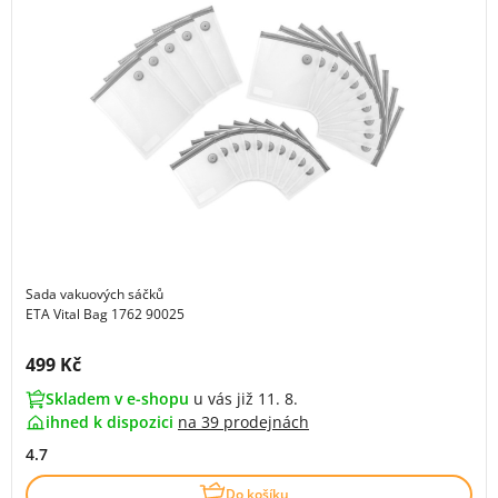
Sada vakuových sáčků
ETA Vital Bag 1762 90025
Cena s DPH:
499 Kč
Skladem v e-shopu
u vás již 11. 8.
ihned k dispozici
na
39 prodejnách
4.7
Do košíku