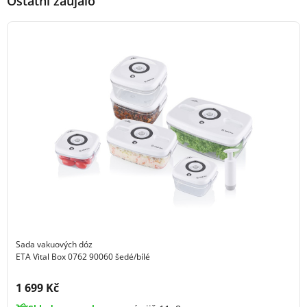
Ostatní zaujalo
Sada vakuových dóz
ETA Vital Box 0762 90060 šedé/bílé
Cena s DPH:
1 699 Kč