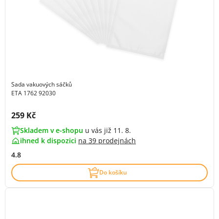
Sada vakuových sáčků
ETA 1762 92030
Cena s DPH:
259 Kč
Skladem v e-shopu
u vás již 11. 8.
ihned k dispozici
na
39 prodejnách
4.8
Do košíku