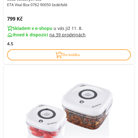
ETA Vital Box 0762 90050 šedé/bílé
Cena s DPH:
799 Kč
Skladem v e-shopu
u vás již 11. 8.
ihned k dispozici
na
39 prodejnách
4.5
Do košíku