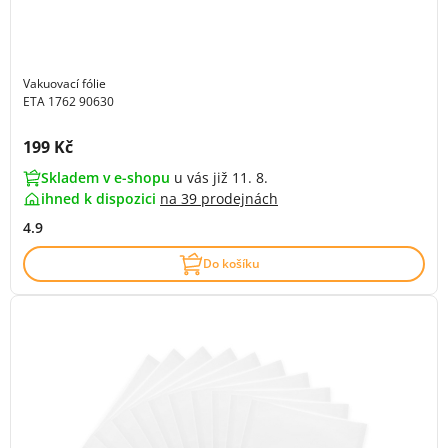
Vakuovací fólie
ETA 1762 90630
Cena s DPH:
199 Kč
Skladem v e-shopu
u vás již 11. 8.
ihned k dispozici
na
39 prodejnách
4.9
Do košíku