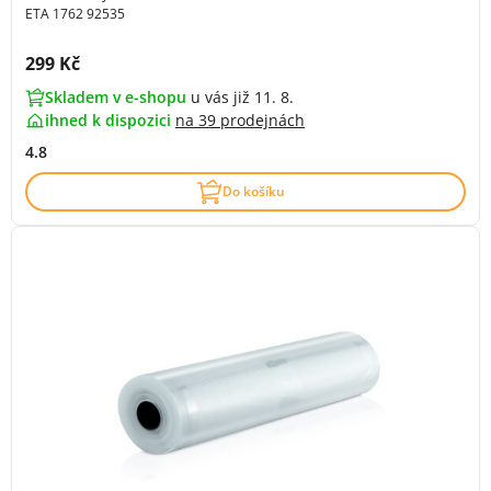
ETA 1762 92535
Cena s DPH:
299 Kč
Skladem v e-shopu
u vás již 11. 8.
ihned k dispozici
na
39 prodejnách
4.8
Do košíku