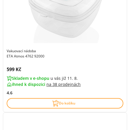
Vakuovací nádoba
ETA Atmos 4762 92000
Cena s DPH:
599 Kč
Skladem v e-shopu
u vás již 11. 8.
ihned k dispozici
na
38 prodejnách
4.6
Do košíku