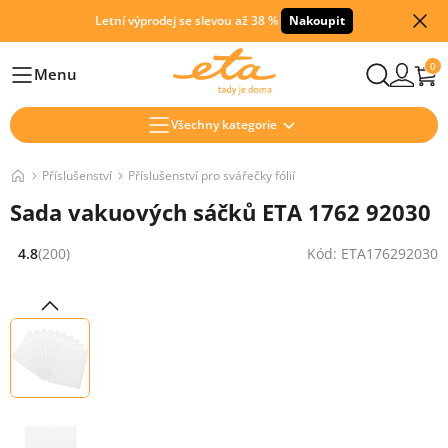
Letní výprodej se slevou až 38 %
Nakoupit
0
Menu
Hlavní
Všechny kategorie
Příslušenství
Příslušenství pro svářečky fólií
Sada vakuových sáčků ETA 1762 92030
4.8
(200)
Kód: ETA176292030
Hodnocení: 4.8 z 5 (200 recenzí)