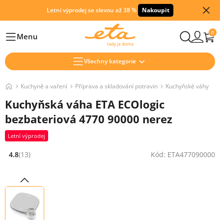
Letní výprodej se slevou až 38 %
Nakoupit
0
Menu
Hlavní
Všechny kategorie
Kuchyně a vaření
Příprava a skladování potravin
Kuchyňské váhy
Kuchyňská váha ETA ECOlogic
bezbateriová 4770 90000 nerez
Letní výprodej
4.8
(13)
Kód: ETA477090000
Hodnocení: 4.8 z 5 (13 recenzí)