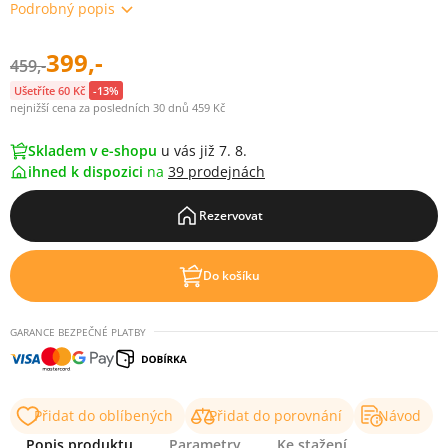
Podrobný popis
399,-
459,-
Ušetříte 60 Kč
-13%
nejnižší cena za posledních 30 dnů 459 Kč
Skladem v e-shopu
u vás již 7. 8.
ihned k dispozici
na
39 prodejnách
Rezervovat
Do košíku
GARANCE BEZPEČNÉ PLATBY
Přidat do oblíbených
Přidat do porovnání
Návod
Popis produktu
Parametry
Ke stažení