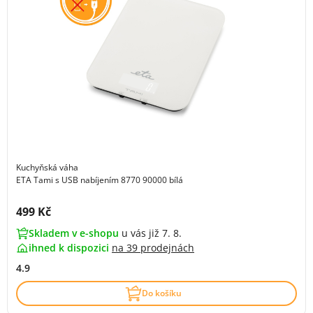
Kuchyňská váha
ETA Tami s USB nabíjením 8770 90000 bílá
Cena s DPH:
499 Kč
Skladem v e-shopu
u vás již 7. 8.
ihned k dispozici
na
39 prodejnách
4.9
Do košíku