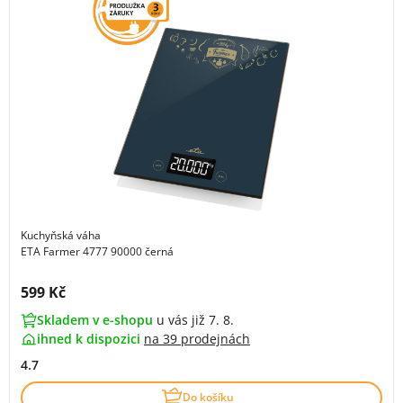
Kuchyňská váha
ETA Farmer 4777 90000 černá
Cena s DPH:
599 Kč
Skladem v e-shopu
u vás již 7. 8.
ihned k dispozici
na
39 prodejnách
4.7
Do košíku