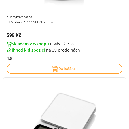
Kuchyňská váha
ETA Storio 5777 90020 černá
Cena s DPH:
599 Kč
Skladem v e-shopu
u vás již 7. 8.
ihned k dispozici
na
39 prodejnách
4.8
Do košíku