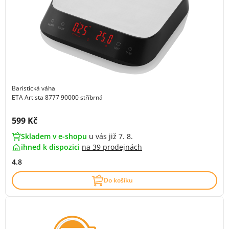
Baristická váha
ETA Artista 8777 90000 stříbrná
Cena s DPH:
599 Kč
Skladem v e-shopu
u vás již 7. 8.
ihned k dispozici
na
39 prodejnách
4.8
Do košíku