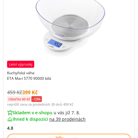
Letní výprodej
Kuchyňská váha
ETA Mari 5770 90000 bílá
Původní cena s DPH:
Cena s DPH:
459 Kč
399 Kč
Ušetříte 60 Kč
-13%
nejnižší cena za posledních 30 dnů
459 Kč
Skladem v e-shopu
u vás již 7. 8.
ihned k dispozici
na
39 prodejnách
4.8