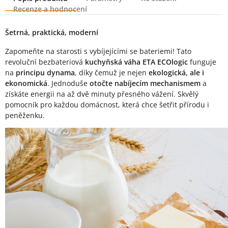
Recenze a hodnocení
Popis produktu
Šetrná, praktická, moderní
Zapomeňte na starosti s vybíjejícími se bateriemi! Tato
revoluční bezbateriová
kuchyňská váha ETA ECOlogic
funguje
na
principu dynama
, díky čemuž je nejen
ekologická, ale i
ekonomická
. Jednoduše
otočte nabíjecím mechanismem
a
získáte energii na až dvě minuty přesného vážení. Skvělý
pomocník pro každou domácnost, která chce šetřit přírodu i
peněženku.