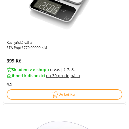
Kuchyňská váha
ETA Popi 6770 90000 bílá
Cena s DPH:
399 Kč
Skladem v e-shopu
u vás již 7. 8.
ihned k dispozici
na
39 prodejnách
4.9
Do košíku