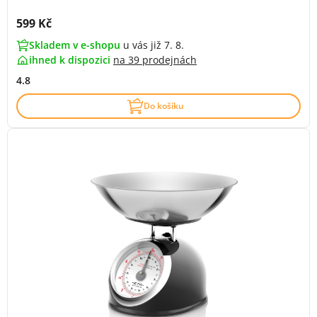
Cena s DPH:
599 Kč
Skladem v e-shopu
u vás již 7. 8.
ihned k dispozici
na
39 prodejnách
4.8
Do košíku