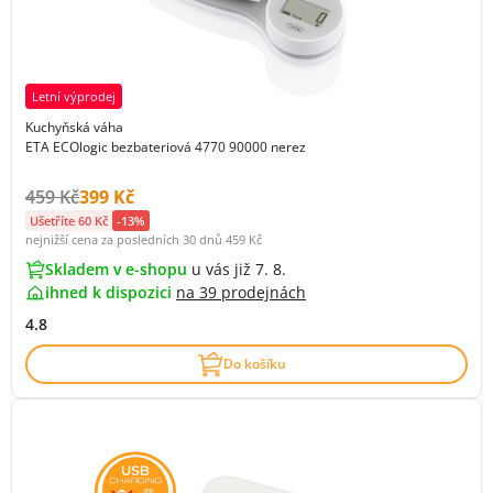
Letní výprodej
Kuchyňská váha
ETA ECOlogic bezbateriová 4770 90000 nerez
Původní cena s DPH:
Cena s DPH:
459 Kč
399 Kč
Ušetříte 60 Kč
-13%
nejnižší cena za posledních 30 dnů
459 Kč
Skladem v e-shopu
u vás již 7. 8.
ihned k dispozici
na
39 prodejnách
4.8
Do košíku