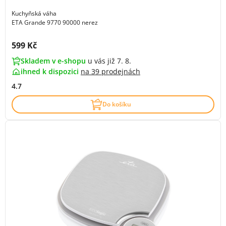
Kuchyňská váha
ETA Grande 9770 90000 nerez
Cena s DPH:
599 Kč
Skladem v e-shopu
u vás již 7. 8.
ihned k dispozici
na
39 prodejnách
4.7
Do košíku