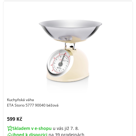
Kuchyňská váha
ETA Storio 5777 90040 béžová
Cena s DPH:
599 Kč
Skladem v e-shopu
u vás již 7. 8.
ihned k dispozici
na
39 prodejnách