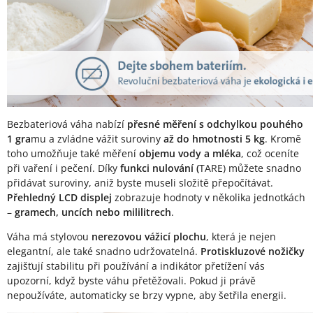
Bezbateriová váha nabízí
přesné měření s odchylkou pouhého
1 gra
mu a zvládne vážit suroviny
až do hmotnosti 5 kg
. Kromě
toho umožňuje také měření
objemu vody a mléka
, což oceníte
při vaření i pečení. Díky
funkci nulování (
TARE) můžete snadno
přidávat suroviny, aniž byste museli složitě přepočítávat.
Přehledný LCD displej
zobrazuje hodnoty v několika jednotkách
–
gramech, uncích nebo mililitrech
.
Váha má stylovou
nerezovou vážicí plochu
, která je nejen
elegantní, ale také snadno udržovatelná.
Protiskluzové nožičky
zajišťují stabilitu při používání a indikátor přetížení vás
upozorní, když byste váhu přetěžovali. Pokud ji právě
nepoužíváte, automaticky se brzy vypne, aby šetřila energii.