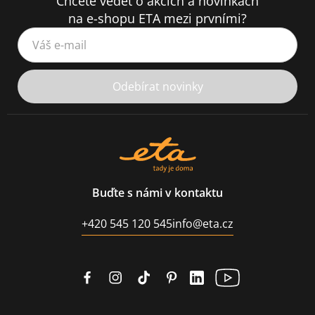
Chcete vědět o akcích a novinkách
na e-shopu ETA mezi prvními?
Váš e-mail
Odebírat novinky
Buďte s námi v kontaktu
+420 545 120 545
info@eta.cz