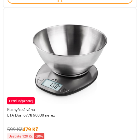
Letní výprodej
Kuchyňská váha
ETA Dori 6778 90000 nerez
Původní cena s DPH:
Cena s DPH:
599 Kč
479 Kč
Ušetříte 120 Kč
-20%