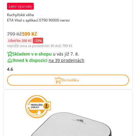
Letní výprodej
Kuchyňská váha
ETA Vital s aplikací 0790 90000 nerez
Původní cena s DPH:
Cena s DPH:
799 Kč
599 Kč
Ušetříte 200 Kč
-25%
nejnižší cena za posledních 30 dnů
799 Kč
Skladem v e-shopu
u vás již 7. 8.
ihned k dispozici
na
39 prodejnách
4.6
Do košíku