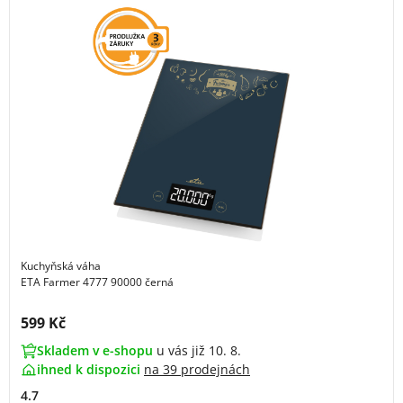
Kuchyňská váha
ETA Farmer 4777 90000 černá
Cena s DPH:
599 Kč
Skladem v e-shopu
u vás již 10. 8.
ihned k dispozici
na
39 prodejnách
4.7