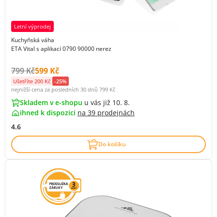
Letní výprodej
Kuchyňská váha
ETA Vital s aplikací 0790 90000 nerez
Původní cena s DPH:
Cena s DPH:
799 Kč
599 Kč
Ušetříte 200 Kč
-25%
nejnižší cena za posledních 30 dnů
799 Kč
Skladem v e-shopu
u vás již 10. 8.
ihned k dispozici
na
39 prodejnách
4.6
Do košíku