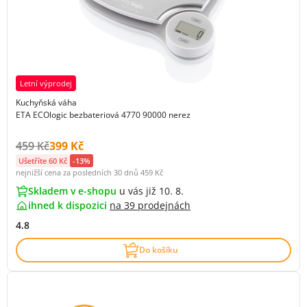
Letní výprodej
Kuchyňská váha
ETA ECOlogic bezbateriová 4770 90000 nerez
Původní cena s DPH:
Cena s DPH:
459 Kč
399 Kč
Ušetříte 60 Kč
-13%
nejnižší cena za posledních 30 dnů
459 Kč
Skladem v e-shopu
u vás již 10. 8.
ihned k dispozici
na
39 prodejnách
4.8
Do košíku