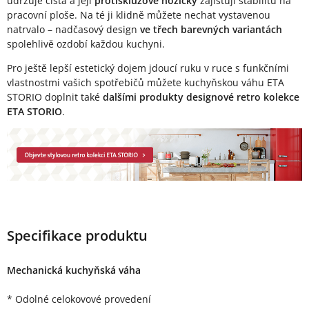
udržuje čistá a její
protiskluzové nožičky
zajišťují stabilitu na
pracovní ploše. Na té ji klidně můžete nechat vystavenou
natrvalo – nadčasový design
ve třech barevných variantách
spolehlivě ozdobí každou kuchyni.
Pro ještě lepší estetický dojem jdoucí ruku v ruce s funkčními
vlastnostmi vašich spotřebičů můžete kuchyňskou váhu ETA
STORIO doplnit také
dalšími produkty designové retro kolekce
ETA STORIO
.
Specifikace produktu
Mechanická kuchyňská váha
* Odolné celokovové provedení