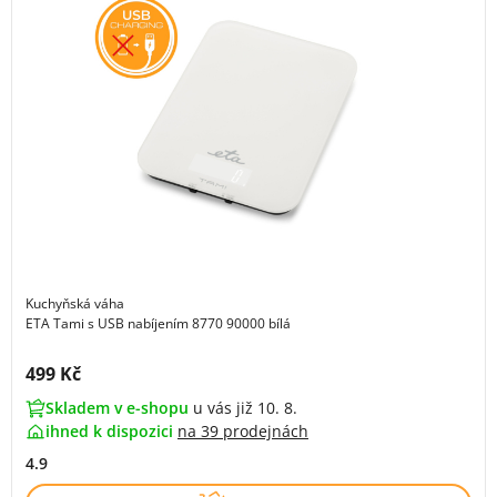
Kuchyňská váha
ETA Tami s USB nabíjením 8770 90000 bílá
Cena s DPH:
499 Kč
Skladem v e-shopu
u vás již 10. 8.
ihned k dispozici
na
39 prodejnách
4.9