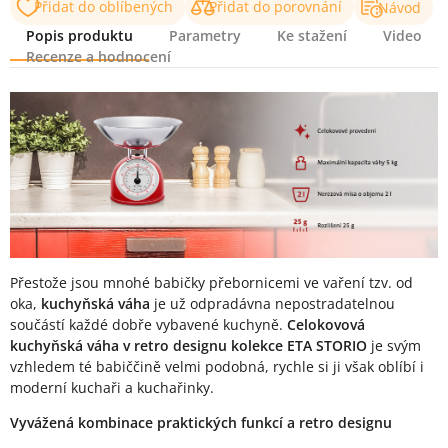
Přidat do oblíbených
Přidat do porovnání
Návod
Popis produktu
Parametry
Ke stažení
Video
Recenze a hodnocení
Popis produktu
Přestože jsou mnohé babičky přebornicemi ve vaření tzv. od
oka,
kuchyňská váha
je už odpradávna nepostradatelnou
součástí každé dobře vybavené kuchyně.
Celokovová
kuchyňská váha v retro designu kolekce ETA STORIO
je svým
vzhledem té babiččině velmi podobná, rychle si ji však oblíbí i
moderní kuchaři a kuchařinky.
Vyvážená kombinace praktických funkcí a retro designu