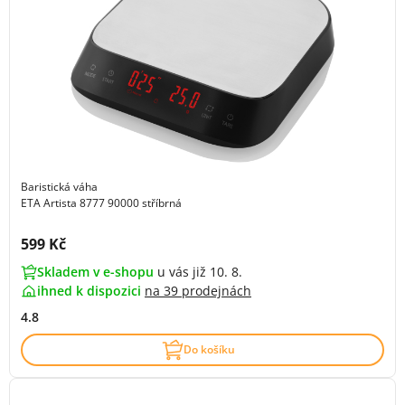
Baristická váha
ETA Artista 8777 90000 stříbrná
Cena s DPH:
599 Kč
Skladem v e-shopu
u vás již 10. 8.
ihned k dispozici
na
39 prodejnách
4.8
Do košíku