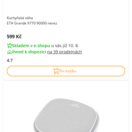
Kuchyňská váha
ETA Grande 9770 90000 nerez
Cena s DPH:
599 Kč
Skladem v e-shopu
u vás již 10. 8.
ihned k dispozici
na
39 prodejnách
4.7
Do košíku