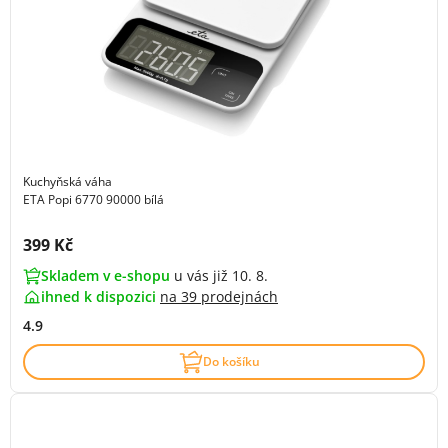
Kuchyňská váha
ETA Popi 6770 90000 bílá
Cena s DPH:
399 Kč
Skladem v e-shopu
u vás již 10. 8.
ihned k dispozici
na
39 prodejnách
4.9
Do košíku