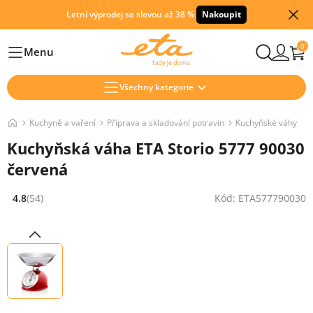
Letní výprodej se slevou až 38 %
Nakoupit
0
Menu
Hlavní
Všechny kategorie
Kuchyně a vaření
Příprava a skladování potravin
Kuchyňské váhy
Kuchyňská váha ETA Storio 5777 90030
červená
4.8
(54)
Kód: ETA577790030
Hodnocení: 4.8 z 5 (54 recenzí)