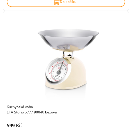
Do košíku
Kuchyňská váha
ETA Storio 5777 90040 béžová
Cena s DPH:
599 Kč