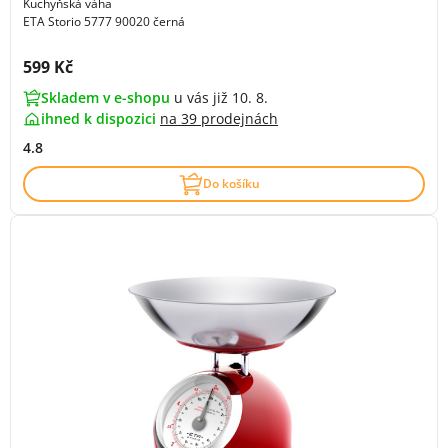
Kuchyňská váha
ETA Storio 5777 90020 černá
Cena s DPH:
599 Kč
Skladem v e-shopu
u vás již 10. 8.
ihned k dispozici
na
39 prodejnách
4.8
Do košíku