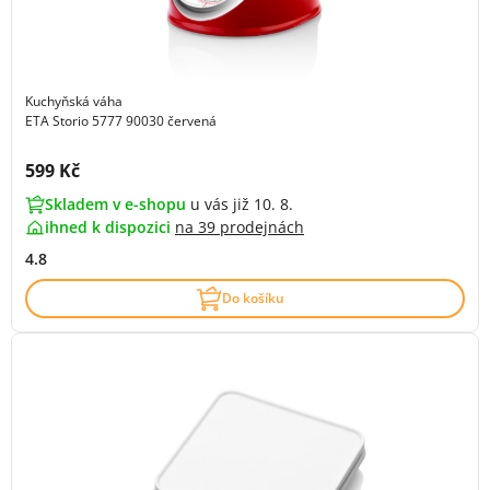
Kuchyňská váha
ETA Storio 5777 90030 červená
Cena s DPH:
599 Kč
Skladem v e-shopu
u vás již 10. 8.
ihned k dispozici
na
39 prodejnách
4.8
Do košíku