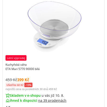
Letní výprodej
Kuchyňská váha
ETA Mari 5770 90000 bílá
Původní cena s DPH:
Cena s DPH:
459 Kč
399 Kč
Ušetříte 60 Kč
-13%
nejnižší cena za posledních 30 dnů
459 Kč
Skladem v e-shopu
u vás již 10. 8.
ihned k dispozici
na
39 prodejnách