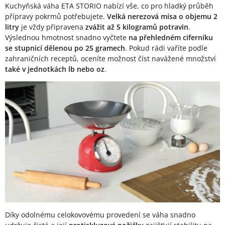
Kuchyňská váha ETA STORIO nabízí vše, co pro hladký průběh
přípravy pokrmů potřebujete.
Velká nerezová mísa o objemu 2
litry
je vždy připravena
zvážit až 5 kilogramů potravin
.
Výslednou hmotnost snadno vyčtete
na přehledném ciferníku
se stupnicí dělenou po 25 gramech
. Pokud rádi vaříte podle
zahraničních receptů, oceníte možnost číst navážené množství
také v jednotkách lb nebo oz
.
Díky odolnému celokovovému provedení se váha snadno