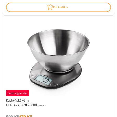
Do košíku
Letní výprodej
Kuchyňská váha
ETA Dori 6778 90000 nerez
Původní cena s DPH:
Cena s DPH:
599 Kč
479 Kč