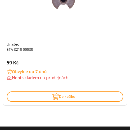
Unašeč
ETA 3210 00030
Cena s DPH:
59 Kč
Obvykle do 7 dnů
Není skladem
na
prodejnách
Do košíku