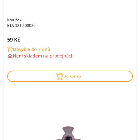
Kroužek
ETA 3210 00020
Cena s DPH:
59 Kč
Obvykle do 7 dnů
Není skladem
na
prodejnách
Do košíku