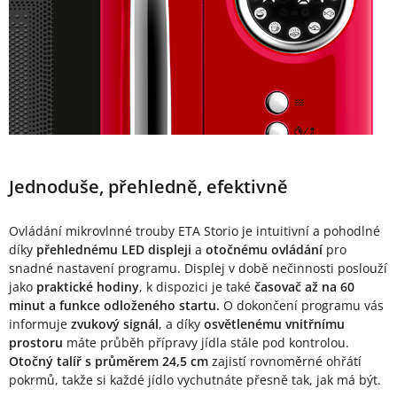
Jednoduše, přehledně, efektivně
Ovládání mikrovlnné trouby ETA Storio je intuitivní a pohodlné
díky
přehlednému LED displeji
a
otočnému ovládání
pro
snadné nastavení programu. Displej v době nečinnosti poslouží
jako
praktické hodiny
, k dispozici je také
časovač až na 60
minut a funkce odloženého startu.
O dokončení programu vás
informuje
zvukový signál
, a díky
osvětlenému vnitřnímu
prostoru
máte průběh přípravy jídla stále pod kontrolou.
Otočný talíř s průměrem 24,5 cm
zajistí rovnoměrné ohřátí
pokrmů, takže si každé jídlo vychutnáte přesně tak, jak má být.