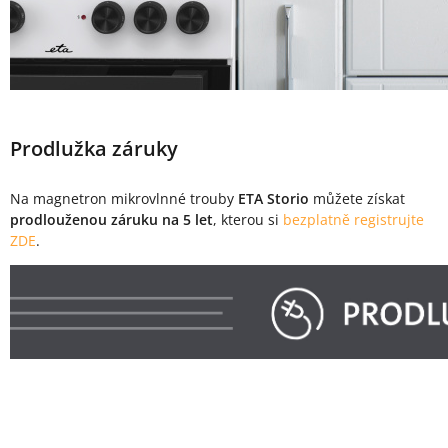
Prodlužka záruky
Na magnetron mikrovlnné trouby
ETA Storio
můžete získat
prodlouženou záruku na 5 let
, kterou si
bezplatně registrujte
ZDE
.