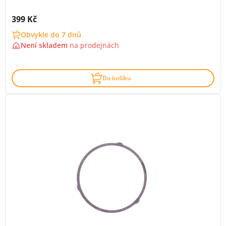
Cena s DPH:
399 Kč
Obvykle do 7 dnů
Není skladem
na
prodejnách
Do košíku