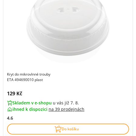
Kryt do mikrovlnné trouby
ETA 494690010 plast
Cena s DPH:
129 Kč
Skladem v e-shopu
u vás již 7. 8.
ihned k dispozici
na
39 prodejnách
4.6
Do košíku