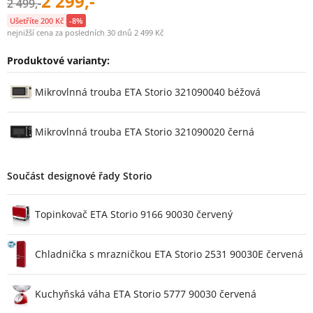
2 299,-
2 499,-
Ušetříte 200 Kč
-8%
nejnižší cena za posledních 30 dnů 2 499 Kč
Produktové varianty:
Varianty
Mikrovlnná trouba ETA Storio 321090040 béžová
Mikrovlnná trouba ETA Storio 321090020 černá
Součást designové řady Storio
Topinkovač ETA Storio 9166 90030 červený
Chladnička s mrazničkou ETA Storio 2531 90030E červená
Kuchyňská váha ETA Storio 5777 90030 červená