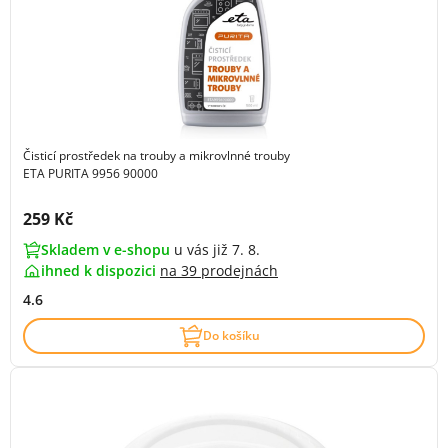
Čisticí prostředek na trouby a mikrovlnné trouby
ETA PURITA 9956 90000
Cena s DPH:
259 Kč
Skladem v e-shopu
u vás již 7. 8.
ihned k dispozici
na
39 prodejnách
4.6
Do košíku