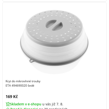
Kryt do mikrovlnné trouby
ETA 494690020 šedé
Cena s DPH:
169 Kč
Skladem v e-shopu
u vás již 7. 8.