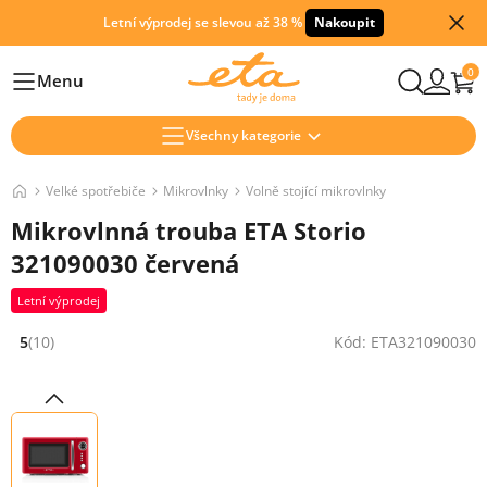
Letní výprodej se slevou až 38 %
Nakoupit
0
Menu
Hlavní
Všechny kategorie
Velké spotřebiče
Mikrovlnky
Volně stojící mikrovlnky
Mikrovlnná trouba ETA Storio
321090030 červená
Letní výprodej
5
(10)
Kód: ETA321090030
Hodnocení: 5 z 5 (10 recenzí)