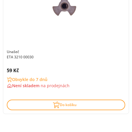
Unašeč
ETA 3210 00030
Cena s DPH:
59 Kč
Obvykle do 7 dnů
Není skladem
na
prodejnách
Do košíku