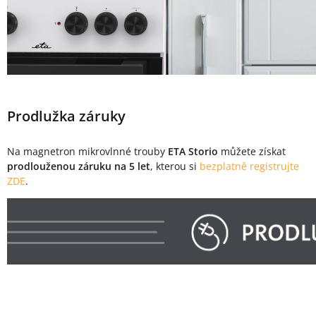
Prodlužka záruky
Na magnetron mikrovlnné trouby
ETA Storio
můžete získat
prodlouženou záruku na 5 let
, kterou si
bezplatně registrujte
ZDE
.