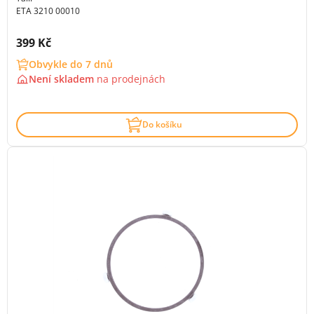
ETA 3210 00010
Cena s DPH:
399 Kč
Obvykle do 7 dnů
Není skladem
na
prodejnách
Do košíku