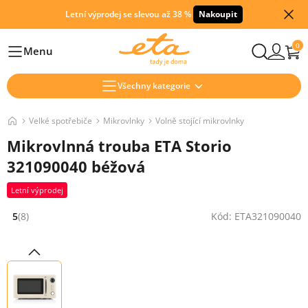
Letní výprodej se slevou až 38 %
Nakoupit
0
Menu
Hlavní
Všechny kategorie
Velké spotřebiče
Mikrovlnky
Volně stojící mikrovlnky
Mikrovlnná trouba ETA Storio
321090040 béžová
Letní výprodej
5
(8)
Kód: ETA321090040
Hodnocení: 5 z 5 (8 recenzí)