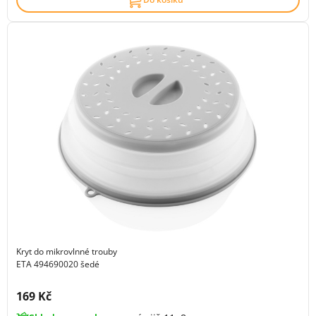
Kryt do mikrovlnné trouby
ETA 494690020 šedé
Cena s DPH:
169 Kč