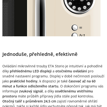
Jednoduše, přehledně, efektivně
Ovládání mikrovlnné trouby ETA Storio je intuitivní a pohodlné
díky
přehlednému LED displeji
a
otočnému ovládání
pro
snadné nastavení programu. Displej v době nečinnosti poslouží
jako
praktické hodiny
, k dispozici je také
časovač až na 60
minut a funkce odloženého startu.
O dokončení programu vás
informuje
zvukový signál
, a díky
osvětlenému vnitřnímu
prostoru
máte průběh přípravy jídla stále pod kontrolou.
Otočný talíř s průměrem 24,5 cm
zajistí rovnoměrné ohřátí
pokrmů, takže si každé jídlo vychutnáte přesně tak, jak má být.