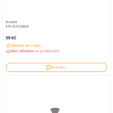
Kroužek
ETA 3210 00020
Cena s DPH:
59 Kč
Obvykle do 7 dnů
Není skladem
na
prodejnách
Do košíku