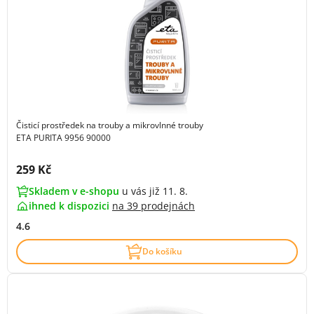
Čisticí prostředek na trouby a mikrovlnné trouby
ETA PURITA 9956 90000
Cena s DPH:
259 Kč
Skladem v e-shopu
u vás již 11. 8.
ihned k dispozici
na
39 prodejnách
4.6
Do košíku