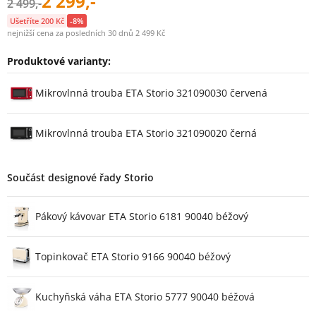
2 299,-
2 499,-
Ušetříte 200 Kč
-8%
nejnižší cena za posledních 30 dnů 2 499 Kč
Produktové varianty:
Varianty
Mikrovlnná trouba ETA Storio 321090030 červená
Mikrovlnná trouba ETA Storio 321090020 černá
Součást designové řady Storio
Pákový kávovar ETA Storio 6181 90040 béžový
Topinkovač ETA Storio 9166 90040 béžový
Kuchyňská váha ETA Storio 5777 90040 béžová