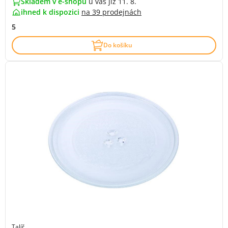
Skladem v e-shopu
u vás již 11. 8.
ihned k dispozici
na
39 prodejnách
5
Do košíku
Talíř