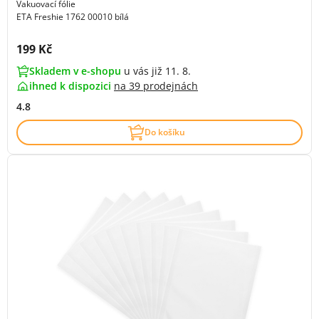
Vakuovací fólie
ETA Freshie 1762 00010 bílá
Cena s DPH:
199 Kč
Skladem v e-shopu
u vás již 11. 8.
ihned k dispozici
na
39 prodejnách
4.8
Do košíku