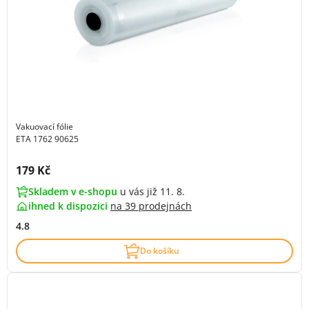
Vakuovací fólie
ETA 1762 90625
Cena s DPH:
179 Kč
Skladem v e-shopu
u vás již 11. 8.
ihned k dispozici
na
39 prodejnách
4.8
Do košíku