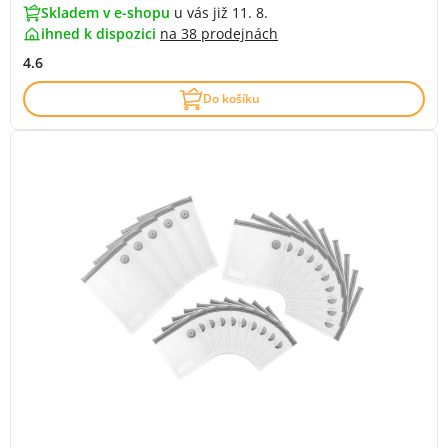
Skladem v e-shopu
u vás již 11. 8.
ihned k dispozici
na
38 prodejnách
4.6
Do košíku