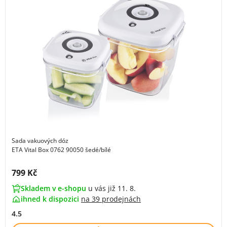
Sada vakuových dóz
ETA Vital Box 0762 90050 šedé/bílé
Cena s DPH:
799 Kč
Skladem v e-shopu
u vás již 11. 8.
ihned k dispozici
na
39 prodejnách
4.5