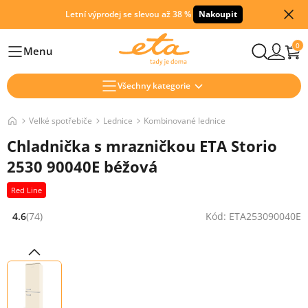
Letní výprodej se slevou až 38 %
Nakoupit
0
Menu
Hlavní
Všechny kategorie
Velké spotřebiče
Lednice
Kombinované lednice
Chladnička s mrazničkou ETA Storio
2530 90040E béžová
Red Line
4.6
(74)
Kód: ETA253090040E
Hodnocení: 4.6 z 5 (74 recenzí)