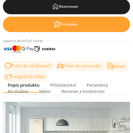
Rezervovat
Do košíku
GARANCE BEZPEČNÉ PLATBY
Přidat do oblíbených
Přidat do porovnání
Návod
Energetický štítek
Popis produktu
Příslušenství
Parametry
Ke stažení
Video
Recenze a hodnocení
Popis produktu