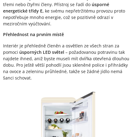
třemi nebo čtyřmi členy. Přístroj se řadí do
úsporné
energetické třídy E,
ke svému nepřetržitému provozu proto
nepotřebuje mnoho energie, což se pozitivně odrazí v
meziročním vyúčtování.
Přehlednost na prvním místě
Interiér je přehledně členěn a osvětlen ze všech stran za
pomoci
úsporných LED světel
– požadovanou potravinu tak
najdete ihned, aniž byste museli mít dvířka otevřená dlouhou
dobu. Pro ještě větší pohodlí jsou skleněné police i přihrádky
na ovoce a zeleninu průhledné, takže se žádné jídlo nemá
šanci schovat.