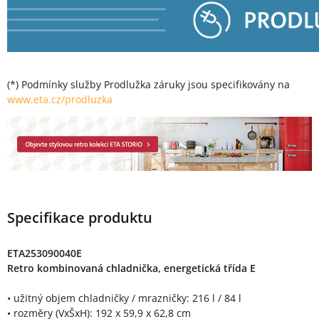
(*) Podmínky služby Prodlužka záruky jsou specifikovány na
www.eta.cz/prodluzka
Specifikace produktu
ETA253090040E
Retro kombinovaná chladnička, energetická třída E
• užitný objem chladničky / mrazničky: 216 l / 84 l
• rozměry (VxŠxH): 192 x 59,9 x 62,8 cm