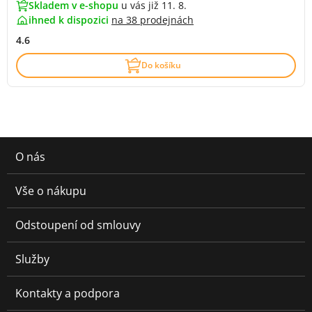
Skladem v e-shopu
u vás již 11. 8.
ihned k dispozici
na
38 prodejnách
4.6
Do košíku
O nás
Vše o nákupu
Odstoupení od smlouvy
Služby
Kontakty a podpora