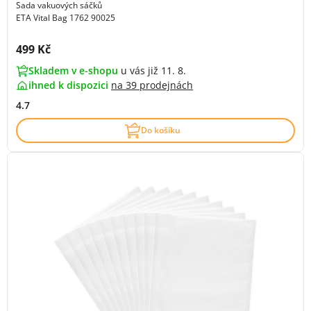
Sada vakuových sáčků
ETA Vital Bag 1762 90025
Cena s DPH:
499 Kč
Skladem v e-shopu
u vás již 11. 8.
ihned k dispozici
na
39 prodejnách
4.7
Do košíku