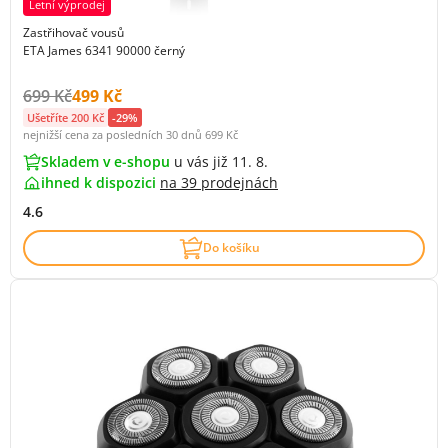
Letní výprodej
Zastřihovač vousů
ETA James 6341 90000 černý
Původní cena s DPH:
Cena s DPH:
699 Kč
499 Kč
Ušetříte 200 Kč
-29%
nejnižší cena za posledních 30 dnů
699 Kč
Skladem v e-shopu
u vás již 11. 8.
ihned k dispozici
na
39 prodejnách
4.6
Do košíku