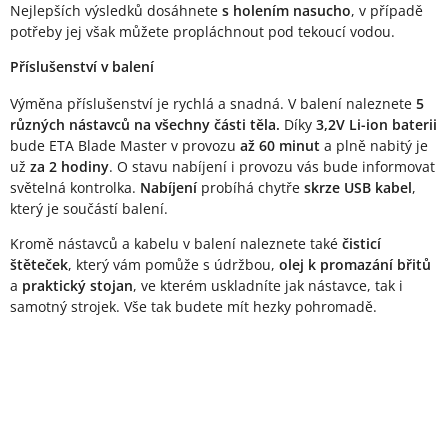
Nejlepších výsledků dosáhnete
s holením nasucho
, v případě
potřeby jej však můžete propláchnout pod tekoucí vodou.
Příslušenství v balení
Výměna příslušenství je rychlá a snadná. V balení naleznete
5
různých nástavců na všechny části těla.
Díky
3,2V Li-ion baterii
bude ETA Blade Master v provozu
až 60 minut
a plně nabitý je
už
za 2 hodiny
. O stavu nabíjení i provozu vás bude informovat
světelná kontrolka.
Nabíjení
probíhá chytře
skrze USB kabel
,
který je součástí balení.
Kromě nástavců a kabelu v balení naleznete také
čisticí
štěteček
, který vám pomůže s údržbou,
olej k promazání břitů
a
praktický stojan
, ve kterém uskladníte jak nástavce, tak i
samotný strojek. Vše tak budete mít hezky pohromadě.