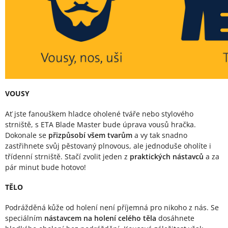
VOUSY
Ať jste fanouškem hladce oholené tváře nebo stylového
strniště, s ETA Blade Master bude úprava vousů hračka.
Dokonale se
přizpůsobí všem tvarům
a vy tak snadno
zastřihnete svůj pěstovaný plnovous, ale jednoduše oholíte i
třídenní strniště. Stačí zvolit jeden z
praktických nástavců
a za
pár minut bude hotovo!
TĚLO
Podrážděná kůže od holení není příjemná pro nikoho z nás. Se
speciálním
nástavcem na holení celého těla
dosáhnete