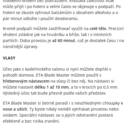
hladkého oholení bez podráždění. Kousavá záležitost však
může přijít i po holení a velmi často se objevuje v podpaží. Po
holení se zkuste vyhnout balzámům s obsahem alkoholu a o
pár minut odložte i použití deodorantu.
Kromě podpaží můžete zastřihovač využít na
celé tělo
. Precizní
oholení zvládne jak na hrudníku a břiše, tak i v intimních
partiích. Doba provozu je
až 60 minut
, což je dostatek času i na
náročnější úpravy.
VLASY
Účes jako z kadeřnického salonu si nyní můžete dopřát v
pohodlí domova. ETA Blade Master můžete použít s
hřebenovým nástavcem
na vlasy či bez něj. Na nástavci si
můžete nastavit
délku 1 až 10 mm
, a to v krocích po 0,5 mm.
Výsledný účes tak bude přesně podle vašich představ.
ETA Blade Master si šetrně poradí i s nevzhlednými chloupky
v
nose a uších
. Ty byste nikdy neměli vytrhávat pinzetou nebo
voskem. Speciální nástavec se o jejich odstranění postará
efektivně a bez rizika zranění.