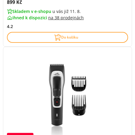
Cena s DPH:
899 Kč
Skladem v e-shopu
u vás již 11. 8.
ihned k dispozici
na
38 prodejnách
4.2
Do košíku