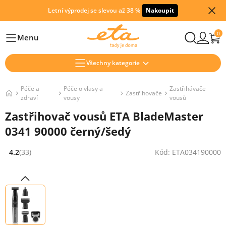
Letní výprodej se slevou až 38 %
Nakoupit
0
Menu
Hlavní
Všechny kategorie
Péče a
Péče o vlasy a
Zastřihávače
Zastřihovače
zdraví
vousy
vousů
Zastřihovač vousů ETA BladeMaster
0341 90000 černý/šedý
4.2
(33)
Kód: ETA034190000
Hodnocení: 4.2 z 5 (33 recenzí)