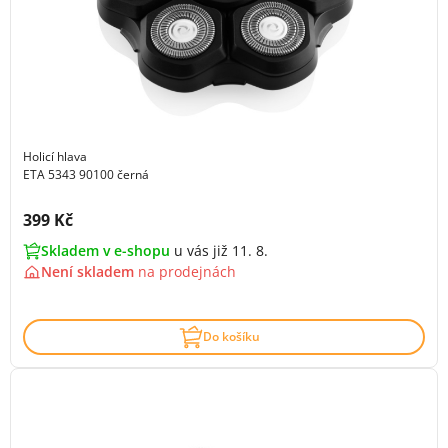
Holicí hlava
ETA 5343 90100 černá
Cena s DPH:
399 Kč
Skladem v e-shopu
u vás již 11. 8.
Není skladem
na
prodejnách
Do košíku