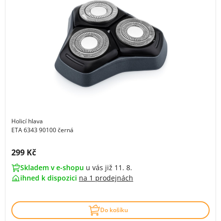
Holicí hlava
ETA 6343 90100 černá
Cena s DPH:
299 Kč
Skladem v e-shopu
u vás již 11. 8.
ihned k dispozici
na
1 prodejnách
Do košíku