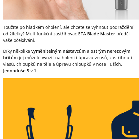
Toužíte po hladkém oholení, ale chcete se vyhnout podráždění
od žiletky? Multifunkční zastřihovač
ETA Blade Master
předčí
vaše očekávání.
Díky několika
vyměnitelným nástavcům
a
ostrým nerezovým
břitům
jej můžete využít na holení i úpravu vousů, zastřihnutí
vlasů, chloupků na těle a úpravu chloupků v nose i uších.
Jednoduše 5 v 1
.