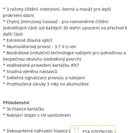
* 3 režimy čištění: intenzivní, šetrné a masáž pro lepší
prokrvení dásní
* Chytrý 2minutový časovač - pro rovnoměrné čištění
jednotlivých částí úst každých 30 vteřin upozorní na přechod k
další části
* Extrémně dlouhá výdrž
* Akumulátorový provoz - 3.7 V Li-ion
* Bezdrátová (indukční) technologie nabíjení pro pohodlnou a
bezpečnou obsluhu (vodotěsný povrch)
* Voděodolné provedení kartáčku IPX7
* Snadná výměna nástavců
* Světelná signalizace provozu a nabíjení
* Prodloužená záruky 3 roky na akumulátor
Příslušenství:
* 3x hlavice kartáčku
* Nabíjecí stojan s UV sanitizérem
* Dokoupitelné náhradní hlavice (
;
ETA 070790100