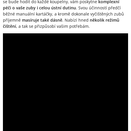
se bude hodit do každé koupelny, vám poskytne
komplexní
péči o vaše zuby i celou ústní dutinu
. Svou účinností předčí
běžné manuální kartáčky, a kromě dokonale vyčištěných zubů
příjemně
masíruje také dásně
. Nabízí hned
několik režimů
čištění
, a tak se přizpůsobí vašim potřebám.