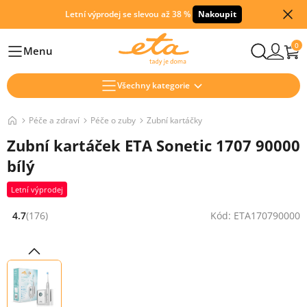
Letní výprodej se slevou až 38 %
Nakoupit
0
Menu
Hlavní
Všechny kategorie
Péče a zdraví
Péče o zuby
Zubní kartáčky
Zubní kartáček ETA Sonetic 1707 90000
bílý
Letní výprodej
4.7
(176)
Kód: ETA170790000
Hodnocení: 4.7 z 5 (176 recenzí)