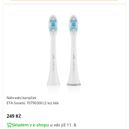
Náhradní kartáček
ETA Sonetic 70790300 (2 ks) bílá
Cena s DPH:
249 Kč
Skladem v e-shopu
u vás již 11. 8.