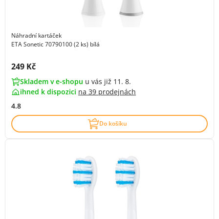
Náhradní kartáček
ETA Sonetic 70790100 (2 ks) bílá
Cena s DPH:
249 Kč
Skladem v e-shopu
u vás již 11. 8.
ihned k dispozici
na
39 prodejnách
4.8
Do košíku