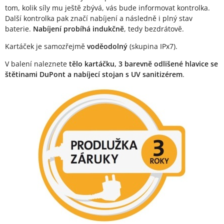
tom, kolik síly mu ještě zbývá, vás bude informovat kontrolka.
Další kontrolka pak značí nabíjení a následně i plný stav
baterie.
Nabíjení probíhá indukčně
, tedy bezdrátově.
Kartáček je samozřejmě
voděodolný
(skupina IPx7).
V balení naleznete
tělo kartáčku, 3 barevně odlišené hlavice se
štětinami DuPont a nabíjecí stojan s UV sanitizérem
.