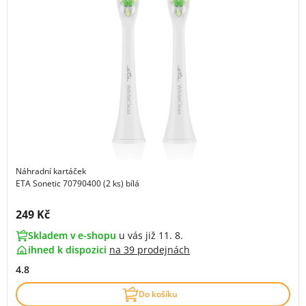
Náhradní kartáček
ETA Sonetic 70790400 (2 ks) bílá
Cena s DPH:
249 Kč
Skladem v e-shopu
u vás již 11. 8.
ihned k dispozici
na
39 prodejnách
4.8
Do košíku