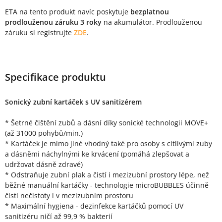
ETA na tento produkt navíc poskytuje
bezplatnou
prodlouženou záruku 3 roky
na akumulátor. Prodlouženou
záruku si registrujte
ZDE
.
Specifikace produktu
Sonický zubní kartáček s UV sanitizérem
* Šetrné čištění zubů a dásní díky sonické technologii MOVE+
(až 31000 pohybů/min.)
* Kartáček je mimo jiné vhodný také pro osoby s citlivými zuby
a dásněmi náchylnými ke krvácení (pomáhá zlepšovat a
udržovat dásně zdravé)
* Odstraňuje zubní plak a čistí i mezizubní prostory lépe, než
běžné manuální kartáčky - technologie microBUBBLES účinně
čistí nečistoty i v mezizubním prostoru
* Maximální hygiena - dezinfekce kartáčků pomocí UV
sanitizéru ničí až 99,9 % bakterií