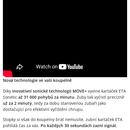
Nová technologie ve vaší koupelně
Díky
inovativní sonické technologii MOVE+
vyvine kartáček ETA
Sonetic
až 31 000 pohybů za minutu
. Zuby tak vyčistí precizně
už za 2 minuty
, tedy za dobu stanovenou zubaři jako
dostačující pro efektivní vyčištění chrupu.
Stopky si však do koupelny brát nemusíte, zubní kartáček ETA
pohlídá čas za vás.
Po každých 30 sekundách zazní signál
,