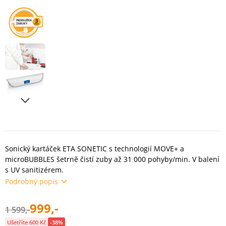
Sonický kartáček ETA SONETIC s technologií MOVE+ a
microBUBBLES šetrně čistí zuby až 31 000 pohyby/min. V balení
s UV sanitizérem.
Podrobný popis
999,-
1 599,-
Ušetříte 600 Kč
-38%