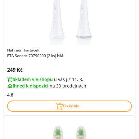
Náhradní kartáček
ETA Sonetic 70790200 (2 ks) bílá
Cena s DPH:
249 Kč
Skladem v e-shopu
u vás již 11. 8.
ihned k dispozici
na
39 prodejnách
4.8
Do košíku