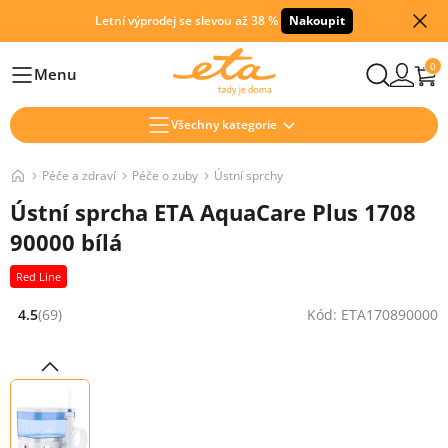
Letní výprodej se slevou až 38 %
Nakoupit
0
Menu
Hlavní
Všechny kategorie
Péče a zdraví
Péče o zuby
Ústní sprchy
Ústní sprcha ETA AquaCare Plus 1708
90000 bílá
Red Line
4.5
(69)
Kód: ETA170890000
Hodnocení: 4.5 z 5 (69 recenzí)