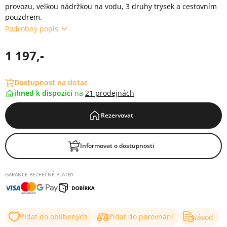
provozu, velkou nádržkou na vodu, 3 druhy trysek a cestovním
pouzdrem.
Podrobný popis
1 197,-
Dostupnost na dotaz
ihned k dispozici
na
21 prodejnách
Rezervovat
Informovat o dostupnosti
GARANCE BEZPEČNÉ PLATBY
Přidat do oblíbených
Přidat do porovnání
Návod