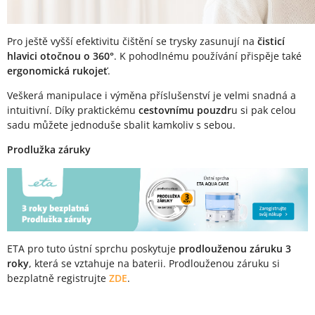
Pro ještě vyšší efektivitu čištění se trysky zasunují na
čisticí
hlavici otočnou o 360°
. K pohodlnému používání přispěje také
ergonomická rukojeť
.
Veškerá manipulace i výměna příslušenství je velmi snadná a
intuitivní. Díky praktickému
cestovnímu pouzdr
u si pak celou
sadu můžete jednoduše sbalit kamkoliv s sebou.
Prodlužka záruky
ETA pro tuto ústní sprchu poskytuje
prodlouženou záruku 3
roky
, která se vztahuje na baterii. Prodlouženou záruku si
bezplatně registrujte
ZDE
.