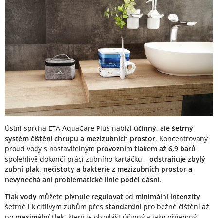
Ústní sprcha ETA AquaCare Plus nabízí
účinný, ale šetrný
systém čištění chrupu a mezizubních prostor
. Koncentrovaný
proud vody s nastavitelným
provozním tlakem až 6,9 barů
spolehlivě dokončí práci zubního kartáčku –
odstraňuje zbylý
zubní plak, nečistoty a bakterie z mezizubních prostor a
nevynechá ani problematické linie podél dásní
.
Tlak vody
můžete
plynule regulovat
od
minimální intenzity
šetrné i k citlivým zubům přes
standardní
pro běžné čištění až
po
maximální tlak
, který je obzvlášť účinný a jako příjemný