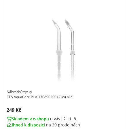
Náhradní trysky
ETA AquaCare Plus 170890200 (2 ks) bílá
Cena s DPH:
249 Kč
Skladem v e-shopu
u vás již 11. 8.
ihned k dispozici
na
39 prodejnách