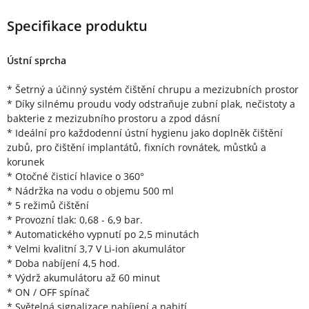
Specifikace produktu
Ústní sprcha
* Šetrný a účinný systém čištění chrupu a mezizubních prostor
* Díky silnému proudu vody odstraňuje zubní plak, nečistoty a
bakterie z mezizubního prostoru a zpod dásní
* Ideální pro každodenní ústní hygienu jako doplněk čištění
zubů, pro čištění implantátů, fixních rovnátek, můstků a
korunek
* Otočné čisticí hlavice o 360°
* Nádržka na vodu o objemu 500 ml
* 5 režimů čištění
* Provozní tlak: 0,68 - 6,9 bar.
* Automatického vypnutí po 2,5 minutách
* Velmi kvalitní 3,7 V Li-ion akumulátor
* Doba nabíjení 4,5 hod.
* Výdrž akumulátoru až 60 minut
* ON / OFF spínač
* Světelná signalizace nabíjení a nabití