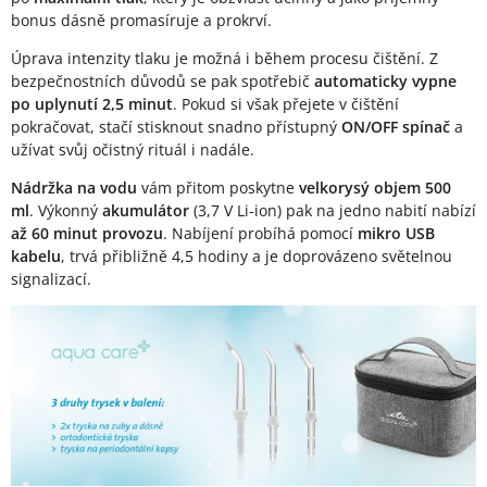
bonus dásně promasíruje a prokrví.
Úprava intenzity tlaku je možná i během procesu čištění. Z
bezpečnostních důvodů se pak spotřebič
automaticky vypne
po uplynutí 2,5 minut
. Pokud si však přejete v čištění
pokračovat, stačí stisknout snadno přístupný
ON/OFF spínač
a
užívat svůj očistný rituál i nadále.
Nádržka na vodu
vám přitom poskytne
velkorysý objem 500
ml
. Výkonný
akumulátor
(3,7 V Li-ion) pak na jedno nabití nabízí
až 60 minut provozu
. Nabíjení probíhá pomocí
mikro USB
kabelu
, trvá přibližně 4,5 hodiny a je doprovázeno světelnou
signalizací.