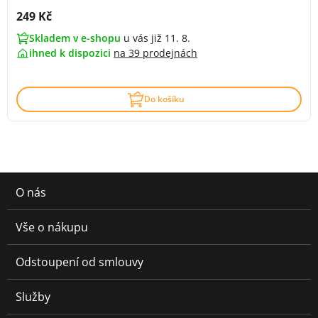
Cena s DPH:
249 Kč
Skladem v e-shopu
u vás již 11. 8.
ihned k dispozici
na
39 prodejnách
Do košíku
O nás
Vše o nákupu
Odstoupení od smlouvy
Služby