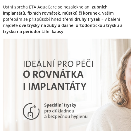
Ústní sprcha ETA AquaCare se nezalekne ani
zubních
implantátů, fixních rovnátek, můstků či korunek
. Vašim
potřebám se přizpůsobí hned
třemi druhy trysek
– v balení
najdete
dvě trysky na zuby a dásně
,
ortodontickou trysku a
trysku na periodontální kapsy
.