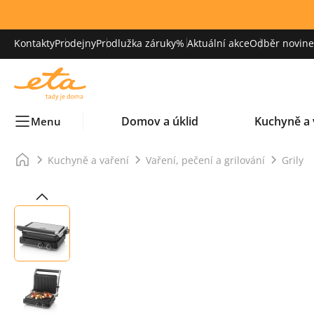
Kontakty
Prodejny
Prodlužka záruky
% Aktuální akce
Odběr novinek
Domov a úklid
Kuchyně a 
Menu
Kuchyně a vaření
Vaření, pečení a grilování
Grily