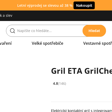
Letní výprodej se slevou až 38 %
Nakoupit
 a slev
Hledat
vaření
Velké spotřebiče
Vestavné spotř
Gril ETA GrilCh
4.8
(146)
Hodnocení: 4.8 z 5 (146 recenzí)
Elektrický kontaktní gril s integrov