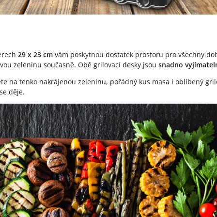
ěrech
29 x 23 cm
vám poskytnou dostatek prostoru pro všechny do
stvou zeleninu současně. Obě grilovací desky jsou
snadno vyjímatel
ete na tenko nakrájenou zeleninu, pořádný kus masa i oblíbený gril
se děje.