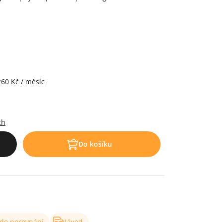
260 Kč / měsíc
.
ch
Do košíku
 do porovnání
Návod