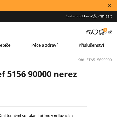
Přihlásit
Česká republika
0
0 Kč
ebiče
Péče a zdraví
Příslušenství
Kód: ETA515690000
ef 5156 90000 nerez
anými topnými spirálami přímo v grilovacích