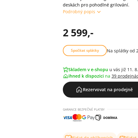
deskách pro pohodlné grilování.
Podrobný popis
2 599,-
Na splátky od 
Spočítat splátky
Skladem v e-shopu
u vás již 11. 8
ihned k dispozici
na
39 prodejná
Rezervovat na prodejně
GARANCE BEZPEČNÉ PLATBY
Přidat do oblíbených
Přidat