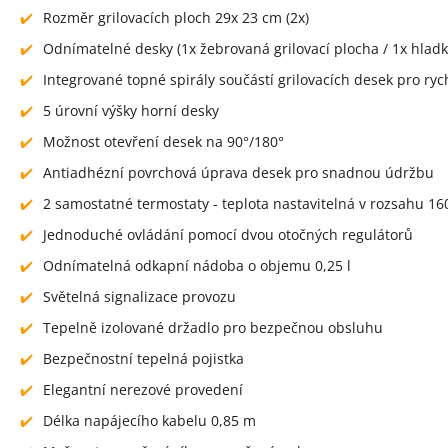
Rozměr grilovacích ploch 29x 23 cm (2x)
Odnímatelné desky (1x žebrovaná grilovací plocha / 1x hladká
Integrované topné spirály součástí grilovacích desek pro rych
5 úrovní výšky horní desky
Možnost otevření desek na 90°/180°
Antiadhézní povrchová úprava desek pro snadnou údržbu
2 samostatné termostaty - teplota nastavitelná v rozsahu 160
Jednoduché ovládání pomocí dvou otočných regulátorů
Odnímatelná odkapní nádoba o objemu 0,25 l
Světelná signalizace provozu
Tepelně izolované držadlo pro bezpečnou obsluhu
Bezpečnostní tepelná pojistka
Elegantní nerezové provedení
Délka napájecího kabelu 0,85 m