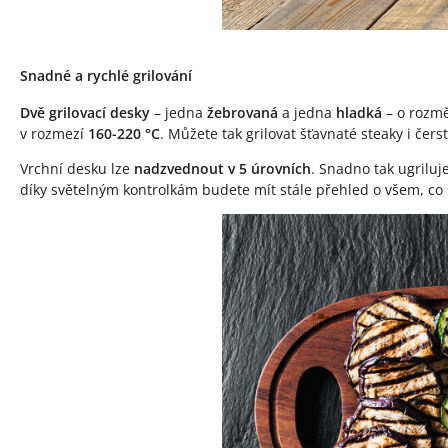
Snadné a rychlé grilování
Dvě grilovací desky
– jedna
žebrovaná
a jedna
hladká
– o rozm
v rozmezí
160-220 °C
. Můžete tak grilovat šťavnaté steaky i čer
Vrchní desku lze
nadzvednout v 5 úrovních
. Snadno tak ugriluj
díky světelným kontrolkám budete mít stále přehled o všem, co 