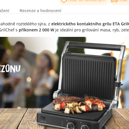
ažení
Recenze a hodnocení
lahodně rozteklého sýra, z
elektrického kontaktního grilu ETA Gril
GrilChef s
příkonem 2 000 W
je ideální pro grilování masa, ryb, zele