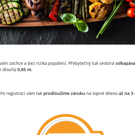
e vám zachce a bez rizika popálení. Přebytečný tuk sesbírá
odkapáva
e dlouhý
0,85
m.
 Po registraci vám tak
prodloužíme záruku
na topné těleso
až na 3 