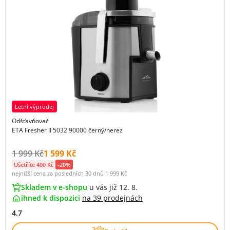
Letní výprodej
Odšťavňovač
ETA Fresher II 5032 90000 černý/nerez
Původní cena s DPH:
Cena s DPH:
1 999 Kč
1 599 Kč
Ušetříte 400 Kč
-20%
nejnižší cena za posledních 30 dnů
1 999 Kč
Skladem v e-shopu
u vás již 12. 8.
ihned k dispozici
na
39 prodejnách
4.7