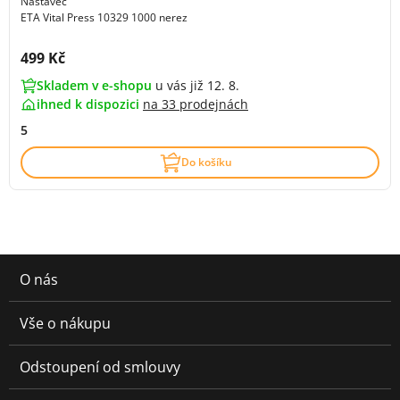
Nástavec
ETA Vital Press 10329 1000 nerez
Cena s DPH:
499 Kč
Skladem v e-shopu
u vás již 12. 8.
ihned k dispozici
na
33 prodejnách
5
Do košíku
O nás
Vše o nákupu
Odstoupení od smlouvy