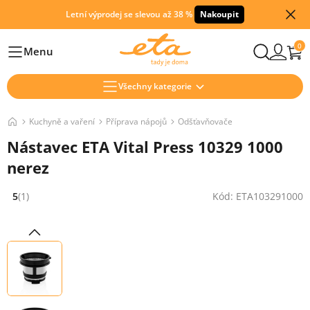
Letní výprodej se slevou až 38 %
Nakoupit
0
Menu
Hlavní
Všechny kategorie
Kuchyně a vaření
Příprava nápojů
Odšťavňovače
Nástavec ETA Vital Press 10329 1000
nerez
5
(1)
Kód: ETA103291000
Hodnocení: 5 z 5 (1 recenzí)