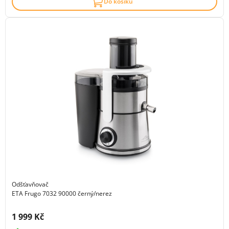
Do košíku
Odšťavňovač
ETA Frugo 7032 90000 černý/nerez
Cena s DPH:
1 999 Kč