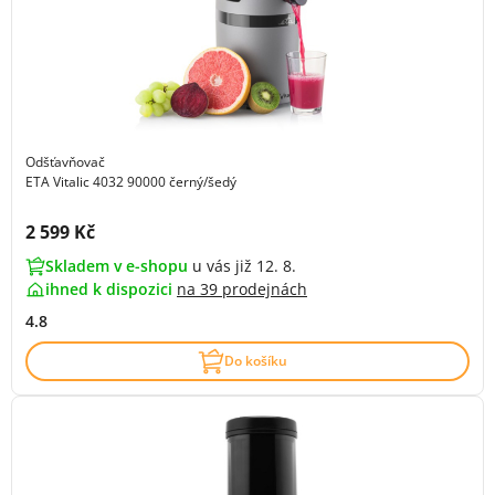
Odšťavňovač
ETA Vitalic 4032 90000 černý/šedý
Cena s DPH:
2 599 Kč
Skladem v e-shopu
u vás již 12. 8.
ihned k dispozici
na
39 prodejnách
4.8
Do košíku