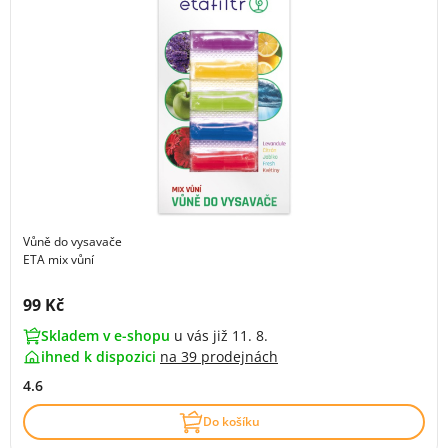
Vůně do vysavače
ETA mix vůní
Cena s DPH:
99 Kč
Skladem v e-shopu
u vás již 11. 8.
ihned k dispozici
na
39 prodejnách
4.6
Do košíku