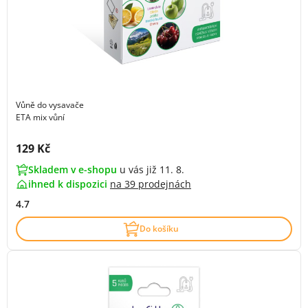
Vůně do vysavače
ETA mix vůní
Cena s DPH:
129 Kč
Skladem v e-shopu
u vás již 11. 8.
ihned k dispozici
na
39 prodejnách
4.7
Do košíku