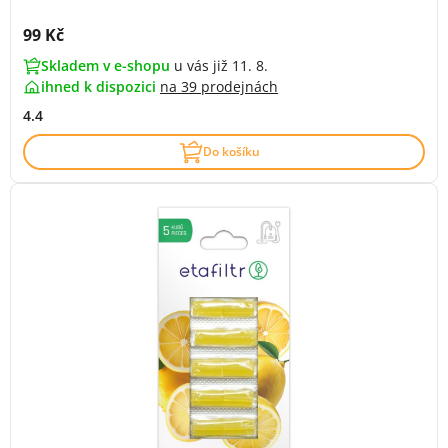
Cena s DPH:
99 Kč
Skladem v e-shopu
u vás již 11. 8.
ihned k dispozici
na
39 prodejnách
4.4
Do košíku