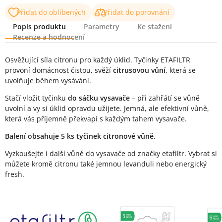
Přidat do oblíbených
Přidat do porovnání
Popis produktu
Parametry
Ke stažení
Recenze a hodnocení
Popis produktu
Osvěžující síla citronu pro každý úklid. Tyčinky ETAFILTR
provoní domácnost čistou, svěží
citrusovou vůní
, která se
uvolňuje během vysávání.
Stačí vložit tyčinku
do sáčku vysavače
– při zahřátí se vůně
uvolní a vy si úklid opravdu užijete. Jemná, ale efektivní vůně,
která vás příjemně překvapí s každým tahem vysavače.
Balení obsahuje 5 ks tyčinek citronové vůně.
Vyzkoušejte i další vůně do vysavače od značky etafiltr. Vybrat si
můžete kromě citronu také jemnou levanduli nebo energický
fresh.