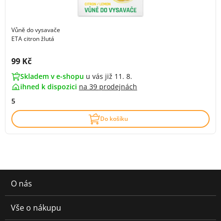
Vůně do vysavače
ETA citron žlutá
Cena s DPH:
99 Kč
Skladem v e-shopu
u vás již 11. 8.
ihned k dispozici
na
39 prodejnách
5
Do košíku
O nás
Vše o nákupu