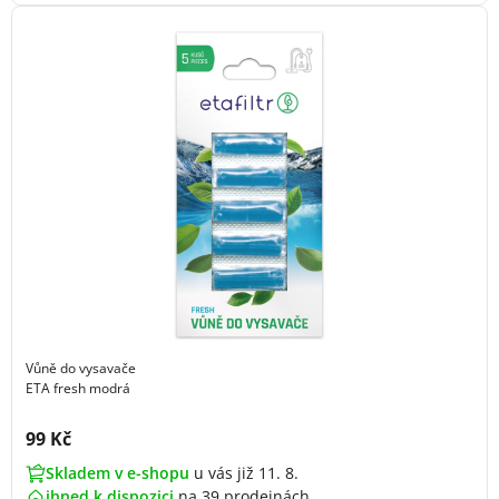
Vůně do vysavače
ETA fresh modrá
Cena s DPH:
99 Kč
Skladem v e-shopu
u vás již 11. 8.
ihned k dispozici
na
39 prodejnách