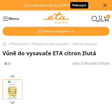
Letní výprodej se slevou až 38 %
Nakoupit
0
Menu
Hlavní
Všechny kategorie
Příslušenství
Příslušenství pro vysavače
Vůně do vysavače
Vůně do vysavače ETA citron žlutá
5
(4)
Kód: ETAVUNECITRON
Hodnocení: 5 z 5 (4 recenzí)