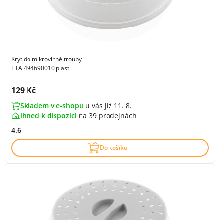
Kryt do mikrovlnné trouby
ETA 494690010 plast
Cena s DPH:
129 Kč
Skladem v e-shopu
u vás již 11. 8.
ihned k dispozici
na
39 prodejnách
4.6
Do košíku