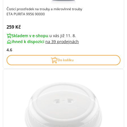
Čisticí prostředek na trouby a mikrovlnné trouby
ETA PURITA 9956 90000
Cena s DPH:
259 Kč
Skladem v e-shopu
u vás již 11. 8.
ihned k dispozici
na
39 prodejnách
4.6
Do košíku