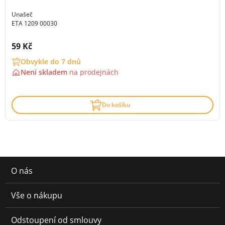
Unašeč
ETA 1209 00030
Cena s DPH:
59 Kč
Obvykle do 7 dnů
Není skladem
na
prodejnách
Do košíku
O nás
Vše o nákupu
Odstoupení od smlouvy