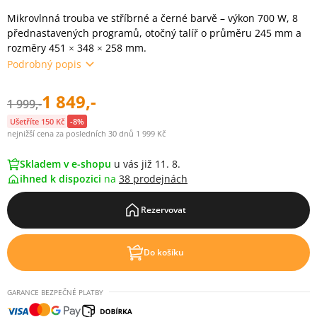
Mikrovlnná trouba ve stříbrné a černé barvě – výkon 700 W, 8
přednastavených programů, otočný talíř o průměru 245 mm a
rozměry 451 × 348 × 258 mm.
Podrobný popis
1 849,-
1 999,-
Ušetříte 150 Kč
-8%
nejnižší cena za posledních 30 dnů 1 999 Kč
Skladem v e-shopu
u vás již 11. 8.
ihned k dispozici
na
38 prodejnách
Rezervovat
Do košíku
GARANCE BEZPEČNÉ PLATBY