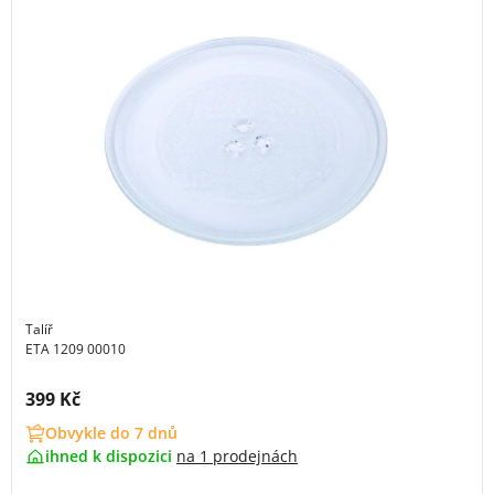
Talíř
ETA 1209 00010
Cena s DPH:
399 Kč
Obvykle do 7 dnů
ihned k dispozici
na
1 prodejnách