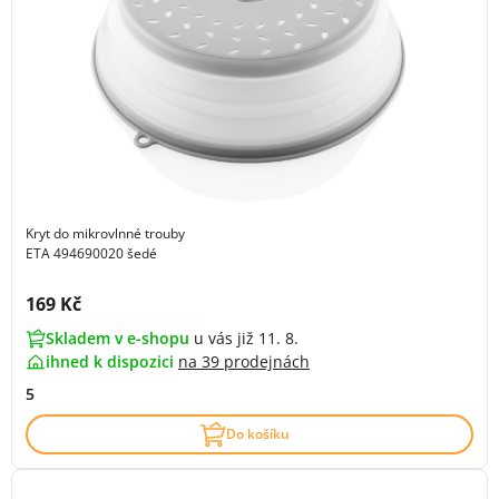
Kryt do mikrovlnné trouby
ETA 494690020 šedé
Cena s DPH:
169 Kč
Skladem v e-shopu
u vás již 11. 8.
ihned k dispozici
na
39 prodejnách
5
Do košíku