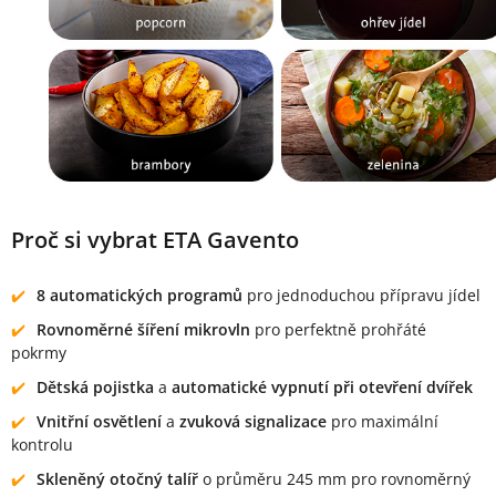
Proč si vybrat ETA Gavento
8 automatických programů
pro jednoduchou přípravu jídel
Rovnoměrné šíření mikrovln
pro perfektně prohřáté
pokrmy
Dětská pojistka
a
automatické vypnutí při otevření dvířek
Vnitřní osvětlení
a
zvuková signalizace
pro maximální
kontrolu
Skleněný otočný talíř
o průměru 245 mm pro rovnoměrný