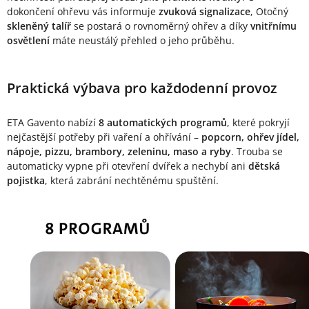
dokončení ohřevu vás informuje
zvuková signalizace
, Otočný
skleněný talíř
se postará o rovnoměrný ohřev a díky
vnitřnímu
osvětlení
máte neustálý přehled o jeho průběhu.
Praktická výbava pro každodenní provoz
ETA Gavento nabízí
8 automatických programů
, které pokryjí
nejčastější potřeby při vaření a ohřívání –
popcorn, ohřev jídel,
nápoje, pizzu, brambory, zeleninu, maso a ryby
. Trouba se
automaticky vypne při otevření dvířek a nechybí ani
dětská
pojistka
, která zabrání nechtěnému spuštění.