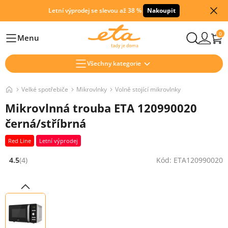
Letní výprodej se slevou až 38 %
Nakoupit
0
Menu
Hlavní
Všechny kategorie
Velké spotřebiče
Mikrovlnky
Volně stojící mikrovlnky
Mikrovlnná trouba ETA 120990020
černá/stříbrná
Red Line
Letní výprodej
4.5
(4)
Kód: ETA120990020
Hodnocení: 4.5 z 5 (4 recenzí)