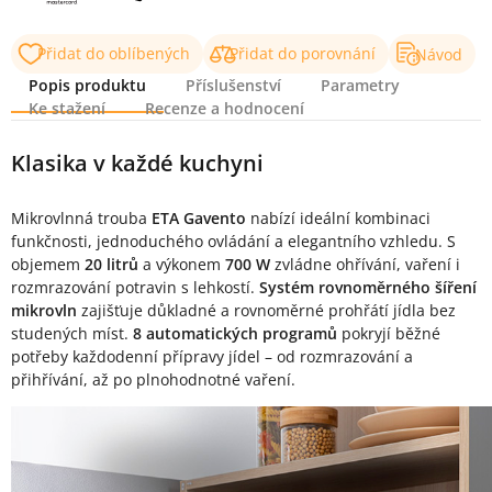
Přidat do oblíbených
Přidat do porovnání
Návod
Popis produktu
Příslušenství
Parametry
Ke stažení
Recenze a hodnocení
Popis produktu
Klasika v každé kuchyni
Mikrovlnná trouba
ETA Gavento
nabízí ideální kombinaci
funkčnosti, jednoduchého ovládání a elegantního vzhledu. S
objemem
20 litrů
a výkonem
700 W
zvládne ohřívání, vaření i
rozmrazování potravin s lehkostí.
Systém rovnoměrného šíření
mikrovln
zajišťuje důkladné a rovnoměrné prohřátí jídla bez
studených míst.
8 automatických programů
pokryjí běžné
potřeby každodenní přípravy jídel – od rozmrazování a
přihřívání, až po plnohodnotné vaření.