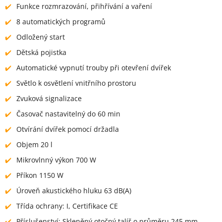
Funkce rozmrazování, přihřívání a vaření
8 automatických programů
Odložený start
Dětská pojistka
Automatické vypnutí trouby při otevření dvířek
Světlo k osvětlení vnitřního prostoru
Zvuková signalizace
Časovač nastavitelný do 60 min
Otvírání dvířek pomocí držadla
Objem 20 l
Mikrovlnný výkon 700 W
Příkon 1150 W
Úroveň akustického hluku 63 dB(A)
Třída ochrany: I, Certifikace CE
Příslušenství: Skleněný otočný talíř o průměru 245 mm