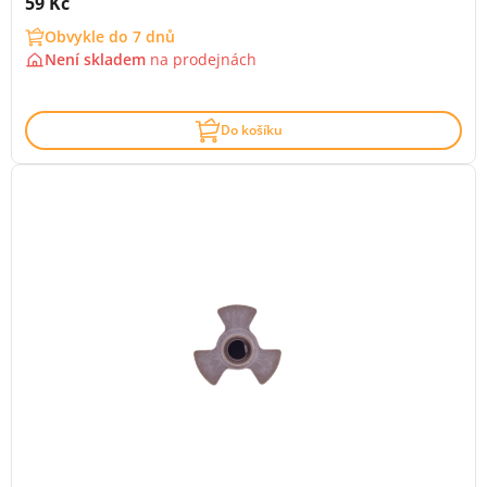
Cena s DPH:
59 Kč
Obvykle do 7 dnů
Není skladem
na
prodejnách
Do košíku