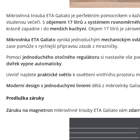
Mikrovlnná trouba ETA Galiato je perfektním pomocníkem v každ
studenou večeří. S
objemem 17 litrů
a
systémem rovnoměrného
krásně zapadne i do
menších kuchyní
. Objem 17 litrů je zárov
Mikrovlnka ETA Galiato
vyniká jednoduchým
mechanickým ovl
zase pomůže s rychlejší přípravou zásob z mrazničky.
Pomocí
jednoduchého otočného regulátoru
si nastavíte vše p
dvířek vypne automaticky
.
Uvnitř najdete
praktické světlo
k osvětlení vnitřního prostoru 
Moderní design s jednoduchými liniemi
dělá z mikrovlnky Galia
Prodlužka záruky
Záruku na magnetron
mikrovlnné trouby ETA Galiato vám
zdar