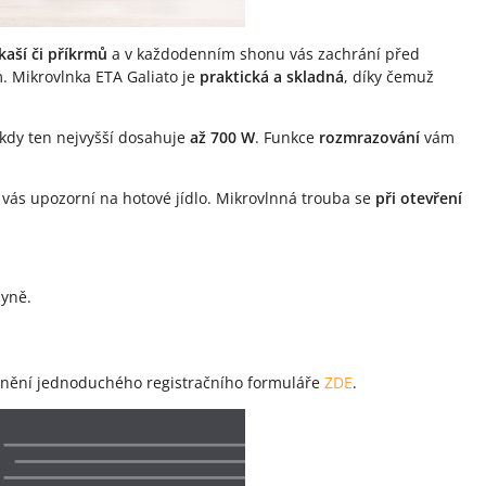
kaší či příkrmů
a v každodenním shonu vás zachrání před
 Mikrovlnka ETA Galiato je
praktická a skladná
, díky čemuž
 kdy ten nejvyšší dosahuje
až 700 W
. Funkce
rozmrazování
vám
ý vás upozorní na hotové jídlo. Mikrovlnná trouba se
při otevření
hyně.
yplnění jednoduchého registračního formuláře
ZDE
.