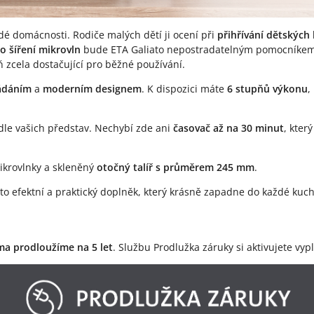
é domácnosti. Rodiče malých dětí ji ocení při
přihřívání dětských 
 šíření mikrovln
bude ETA Galiato nepostradatelným pomocníkem.
eň zcela dostačující pro běžné používání.
ádáním
a
moderním designem
. K dispozici máte
6 stupňů výkonu
,
odle vašich představ. Nechybí zde ani
časovač až na 30 minut
, kter
mikrovlnky a skleněný
otočný talíř s průměrem 245 mm
.
to efektní a praktický doplněk, který krásně zapadne do každé kuc
ma prodloužíme na 5 let
. Službu Prodlužka záruky si aktivujete v