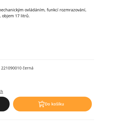
echanickým ovládáním, funkcí rozmrazování,
 objem 17 litrů.
o 221090010 černá
ch
Do košíku