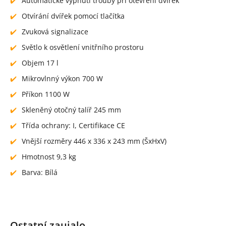
Automatické vypnutí trouby při otevření dvířek
Otvírání dvířek pomocí tlačítka
Zvuková signalizace
Světlo k osvětlení vnitřního prostoru
Objem 17 l
Mikrovlnný výkon 700 W
Příkon 1100 W
Skleněný otočný talíř 245 mm
Třída ochrany: I, Certifikace CE
Vnější rozměry 446 x 336 x 243 mm (ŠxHxV)
Hmotnost 9,3 kg
Barva: Bílá
Ostatní zaujalo