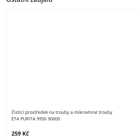
Čisticí prostředek na trouby a mikrovlnné trouby
ETA PURITA 9956 90000
Cena s DPH:
259 Kč