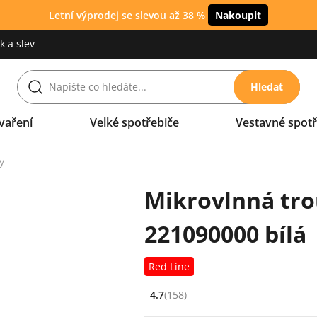
Letní výprodej se slevou až 38 %
Nakoupit
 a slev
Hledat
vaření
Velké spotřebiče
Vestavné spotř
y
Mikrovlnná tro
221090000 bílá
Red Line
4.7
(158)
Hodnocení: 4.7 z 5 (158 recenzí)