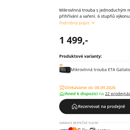
Mikrovlnná trouba s jednoduchým m
přihřívání a vaření. 6 stupňů výkonu,
Podrobný popis
1 499,-
Produktové varianty:
Varianty
Mikrovlnná trouba ETA Galiat
Očekáváme do 08.09.2026
ihned k dispozici
na
22 prodejná
Rezervovat na prodejně
GARANCE BEZPEČNÉ PLATBY