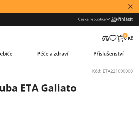
Přihlásit
Česká republika
0
0 Kč
ebiče
Péče a zdraví
Příslušenství
Kód: ETA221090000
uba ETA Galiato