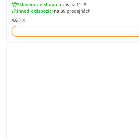
Skladem v e-shopu
u vás již 11. 8.
ihned k dispozici
na
39 prodejnách
4.6
(78)
Hodnocení: 4.6 z 5 (78 recenzí)