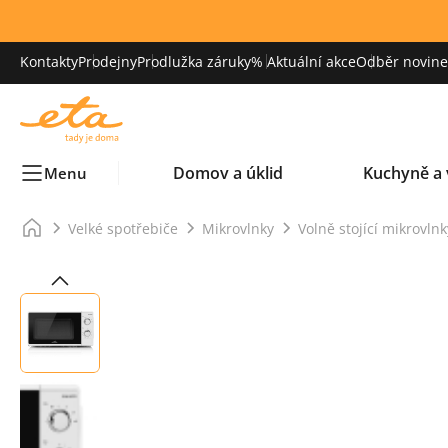
Kontakty
Prodejny
Prodlužka záruky
% Aktuální akce
Odběr novinek
Domov a úklid
Kuchyně a 
Menu
Velké spotřebiče
Mikrovlnky
Volně stojící mikrovlnk