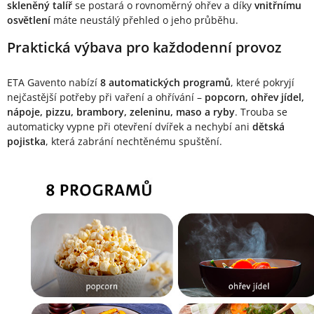
skleněný talíř
se postará o rovnoměrný ohřev a díky
vnitřnímu
osvětlení
máte neustálý přehled o jeho průběhu.
Praktická výbava pro každodenní provoz
ETA Gavento nabízí
8 automatických programů
, které pokryjí
nejčastější potřeby při vaření a ohřívání –
popcorn, ohřev jídel,
nápoje, pizzu, brambory, zeleninu, maso a ryby
. Trouba se
automaticky vypne při otevření dvířek a nechybí ani
dětská
pojistka
, která zabrání nechtěnému spuštění.