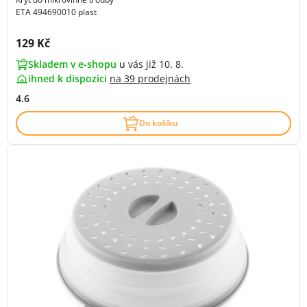
ETA 494690010 plast
Cena s DPH:
129 Kč
Skladem v e-shopu
u vás již 10. 8.
ihned k dispozici
na
39 prodejnách
4.6
Do košíku