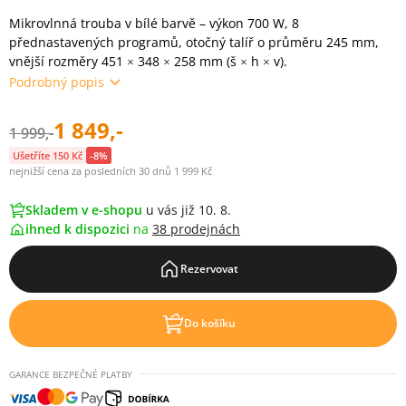
Mikrovlnná trouba v bílé barvě – výkon 700 W, 8
přednastavených programů, otočný talíř o průměru 245 mm,
vnější rozměry 451 × 348 × 258 mm (š × h × v).
Podrobný popis
1 849,-
1 999,-
Ušetříte 150 Kč
-8%
nejnižší cena za posledních 30 dnů 1 999 Kč
Skladem v e-shopu
u vás již 10. 8.
ihned k dispozici
na
38 prodejnách
Rezervovat
Do košíku
GARANCE BEZPEČNÉ PLATBY