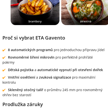
Proč si vybrat ETA Gavento
8 automatických programů
pro jednoduchou přípravu jídel
Rovnoměrné šíření mikrovln
pro perfektně prohřáté
pokrmy
Dětská pojistka
a
automatické vypnutí při otevření dvířek
Vnitřní osvětlení
a
zvuková signalizace
pro maximální
kontrolu
Skleněný otočný talíř
o průměru 245 mm pro rovnoměrný
ohřev bez starostí
Prodlužka záruky