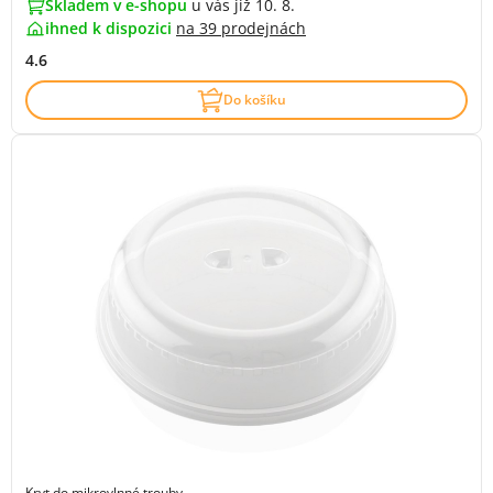
Skladem v e-shopu
u vás již 10. 8.
ihned k dispozici
na
39 prodejnách
4.6
Do košíku
Kryt do mikrovlnné trouby