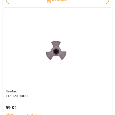
Unašeč
ETA 1209 00030
Cena s DPH:
59 Kč