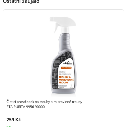
Ostatní zaujalo
Čisticí prostředek na trouby a mikrovlnné trouby
ETA PURITA 9956 90000
Cena s DPH:
259 Kč