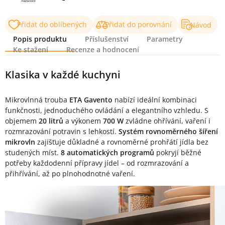
Přidat do oblíbených
Přidat do porovnání
Návod
Popis produktu
Příslušenství
Parametry
Ke stažení
Recenze a hodnocení
Popis produktu
Klasika v každé kuchyni
Mikrovlnná trouba
ETA Gavento
nabízí ideální kombinaci
funkčnosti, jednoduchého ovládání a elegantního vzhledu. S
objemem
20 litrů
a výkonem
700 W
zvládne ohřívání, vaření i
rozmrazování potravin s lehkostí.
Systém rovnoměrného šíření
mikrovln
zajišťuje důkladné a rovnoměrné prohřátí jídla bez
studených míst.
8 automatických programů
pokryjí běžné
potřeby každodenní přípravy jídel – od rozmrazování a
přihřívání, až po plnohodnotné vaření.