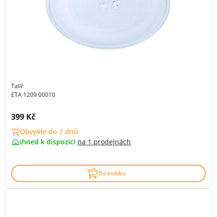
Talíř
ETA 1209 00010
Cena s DPH:
399 Kč
Obvykle do 7 dnů
ihned k dispozici
na
1 prodejnách
Do košíku