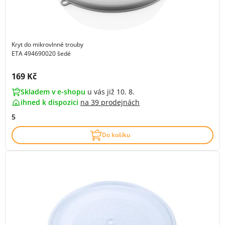
Kryt do mikrovlnné trouby
ETA 494690020 šedé
Cena s DPH:
169 Kč
Skladem v e-shopu
u vás již 10. 8.
ihned k dispozici
na
39 prodejnách
5
Do košíku