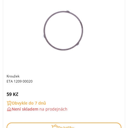
Kroužek
ETA 1209 00020
Cena s DPH:
59 Kč
Obvykle do 7 dnů
Není skladem
na
prodejnách
Do košíku