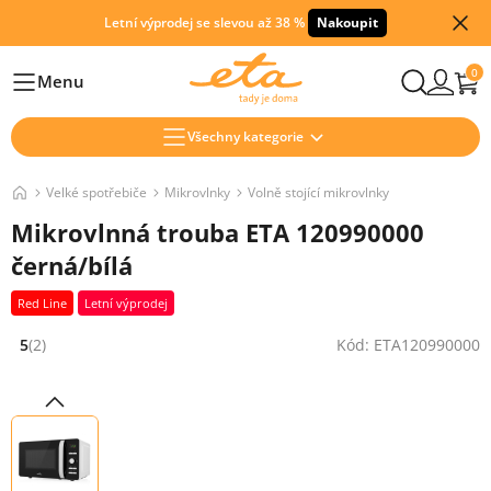
Letní výprodej se slevou až 38 %
Nakoupit
0
Menu
Hlavní
Všechny kategorie
Velké spotřebiče
Mikrovlnky
Volně stojící mikrovlnky
Mikrovlnná trouba ETA 120990000
černá/bílá
Red Line
Letní výprodej
5
(2)
Kód: ETA120990000
Hodnocení: 5 z 5 (2 recenzí)