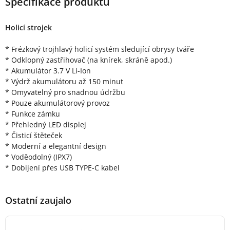
Specifikace produktu
Holicí strojek
* Frézkový trojhlavý holicí systém sledující obrysy tváře
* Odklopný zastřihovač (na knírek, skráně apod.)
* Akumulátor 3.7 V Li-Ion
* Výdrž akumulátoru až 150 minut
* Omyvatelný pro snadnou údržbu
* Pouze akumulátorový provoz
* Funkce zámku
* Přehledný LED displej
* Čisticí štěteček
* Moderní a elegantní design
* Voděodolný (IPX7)
* Dobijení přes USB TYPE-C kabel
Ostatní zaujalo