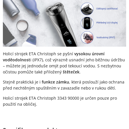
Holicí strojek ETA Christoph se pyšní
vysokou úrovní
voděodolnost
i (IPX7), což výrazně usnadní jeho běžnou údržbu
– můžete jej jednoduše omýt pod tekoucí vodou. S nezbytnou
očistou pomůže také přiložený
štěteček
.
Stejně praktická je i
funkce zámku
, která poslouží jako ochrana
před nechtěným spuštěním v zavazadle nebo v rukou dětí.
Holicí strojek ETA Christoph 3343 90000 je určen pouze pro
použití na obličej.