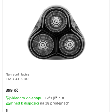
Náhradní hlavice
ETA 3343 90100
Cena s DPH:
399 Kč
Skladem v e-shopu
u vás již 7. 8.
ihned k dispozici
na
38 prodejnách
5