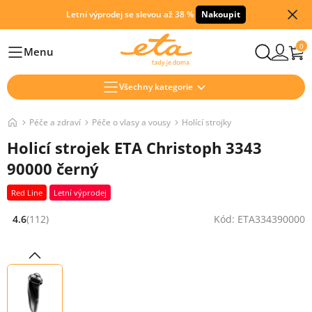
Letní výprodej se slevou až 38 %
Nakoupit
0
Menu
Hlavní
Všechny kategorie
Péče a zdraví
Péče o vlasy a vousy
Holící strojky
Holicí strojek ETA Christoph 3343
90000 černý
Red Line
Letní výprodej
4.6
(112)
Kód: ETA334390000
Hodnocení: 4.6 z 5 (112 recenzí)