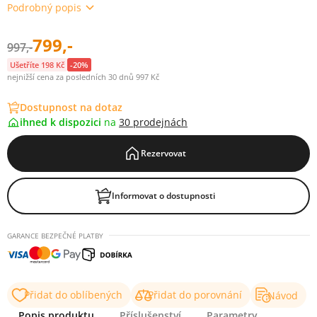
Podrobný popis
799,-
997,-
Ušetříte 198 Kč
-20%
nejnižší cena za posledních 30 dnů 997 Kč
Dostupnost na dotaz
ihned k dispozici
na
30 prodejnách
Rezervovat
Informovat o dostupnosti
GARANCE BEZPEČNÉ PLATBY
Přidat do oblíbených
Přidat do porovnání
Návod
Popis produktu
Příslušenství
Parametry