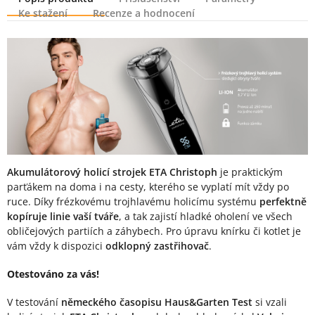
Ke stažení
Recenze a hodnocení
Popis produktu
Akumulátorový holicí strojek ETA Christoph
je praktickým
parťákem na doma i na cesty, kterého se vyplatí mít vždy po
ruce. Díky frézkovému trojhlavému holicímu systému
perfektně
kopíruje linie vaší tváře
, a tak zajistí hladké oholení ve všech
obličejových partiích a záhybech. Pro úpravu knírku či kotlet je
vám vždy k dispozici
odklopný zastřihovač
.
Otestováno za vás!
V testování
německého časopisu Haus&Garten Test
si vzali