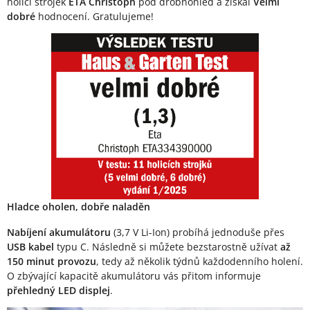
holicí strojek
ETA Christoph
pod drobnohled a získal
Velmi
dobré
hodnocení. Gratulujeme!
Hladce oholen, dobře naladěn
Nabíjení akumulátoru
(3,7 V Li-Ion) probíhá jednoduše přes
USB kabel
typu C. Následně si můžete bezstarostně užívat
až
150 minut provozu
, tedy až několik týdnů každodenního holení.
O zbývající kapacitě akumulátoru vás přitom informuje
přehledný LED displej
.