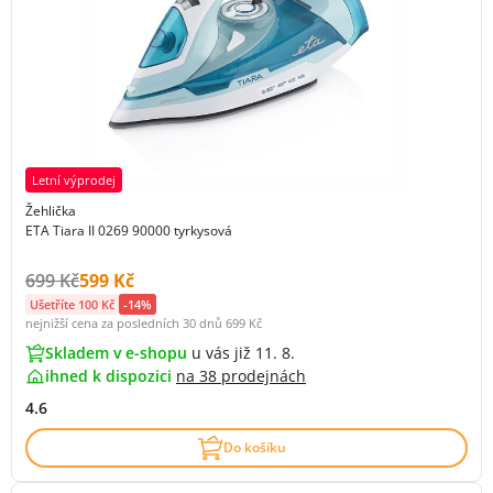
Letní výprodej
Žehlička
ETA Tiara II 0269 90000 tyrkysová
Původní cena s DPH:
Cena s DPH:
699 Kč
599 Kč
Ušetříte 100 Kč
-14%
nejnižší cena za posledních 30 dnů
699 Kč
Skladem v e-shopu
u vás již 11. 8.
ihned k dispozici
na
38 prodejnách
4.6
Do košíku