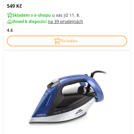
Cena s DPH:
549 Kč
Skladem v e-shopu
u vás již 11. 8.
ihned k dispozici
na
39 prodejnách
4.6
Do košíku