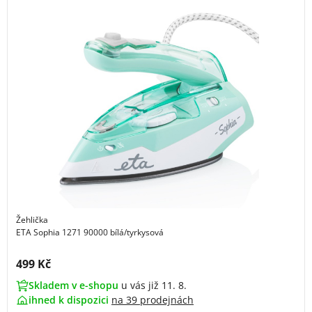
Žehlička
ETA Sophia 1271 90000 bílá/tyrkysová
Cena s DPH:
499 Kč
Skladem v e-shopu
u vás již 11. 8.
ihned k dispozici
na
39 prodejnách