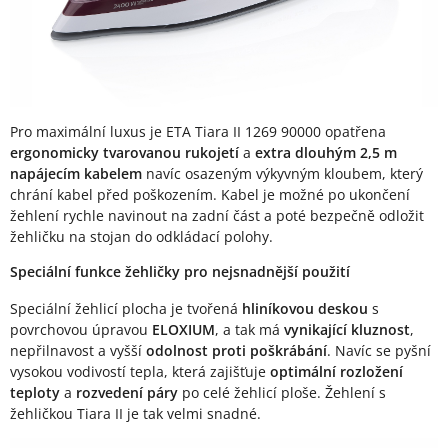
Pro maximální luxus je ETA Tiara II 1269 90000 opatřena
ergonomicky tvarovanou rukojetí
a
extra dlouhým 2,5 m
napájecím kabelem
navíc osazeným výkyvným kloubem, který
chrání kabel před poškozením. Kabel je možné po ukončení
žehlení rychle navinout na zadní část a poté bezpečně odložit
žehličku na stojan do odkládací polohy.
Speciální funkce žehličky pro nejsnadnější použití
Speciální žehlicí plocha je tvořená
hliníkovou deskou
s
povrchovou úpravou
ELOXIUM
, a tak má
vynikající kluznost
,
nepřilnavost a vyšší
odolnost proti poškrábání
. Navíc se pyšní
vysokou vodivostí tepla, která zajišťuje
optimální rozložení
teploty
a
rozvedení páry
po celé žehlicí ploše. Žehlení s
žehličkou Tiara II je tak velmi snadné.