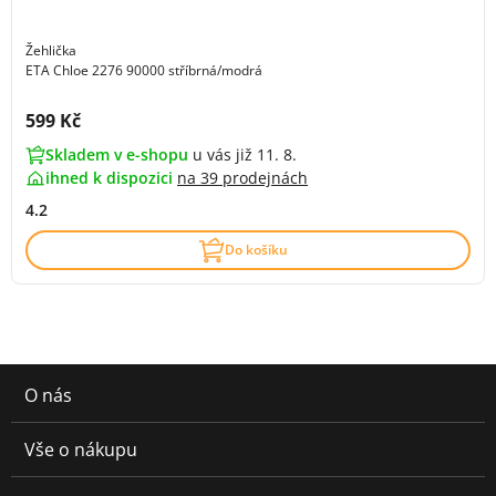
Žehlička
ETA Chloe 2276 90000 stříbrná/modrá
Cena s DPH:
599 Kč
Skladem v e-shopu
u vás již 11. 8.
ihned k dispozici
na
39 prodejnách
4.2
Do košíku
O nás
Vše o nákupu