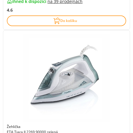
ihned k dispozici
na
39 prodejnách
4.6
Do košíku
Žehlička
ETA Tiara II 2269 90000 zelená