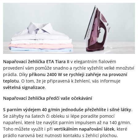
Popis produktu
Napařovací žehlička ETA Tiara II
v elegantním fialovém
provedení vám pomůže snadno a rychle vyžehlit velké množství
prádla. Díky
příkonu 2400 W se rychleji zahřeje na provozní
teplotu
. O tom, že je připravená k žehlení, vás informuje
světelná signalizace
.
Napařovací žehlička předčí vaše očekávání
S parním výdejem 40 g/min jednoduše přežehlíte i silné látky
.
Se záhyby na šatech či obleku si lépe poradíte pomocí
napaření, které lze navýšit parním impulsem až na 140 g/min.
Toho můžete využít i při
vertikálním napařování látek
, které
prádlo narovná bez nutnosti kontaktu s žehlicí plochou.