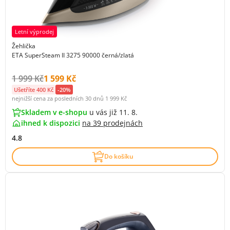
Letní výprodej
Žehlička
ETA SuperSteam II 3275 90000 černá/zlatá
Původní cena s DPH:
Cena s DPH:
1 999 Kč
1 599 Kč
Ušetříte 400 Kč
-20%
nejnižší cena za posledních 30 dnů
1 999 Kč
Skladem v e-shopu
u vás již 11. 8.
ihned k dispozici
na
39 prodejnách
4.8
Do košíku