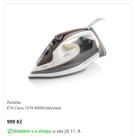
Žehlička
ETA Clara 1274 90000 bílá/zlatá
Cena s DPH:
999 Kč
Skladem v e-shopu
u vás již 11. 8.