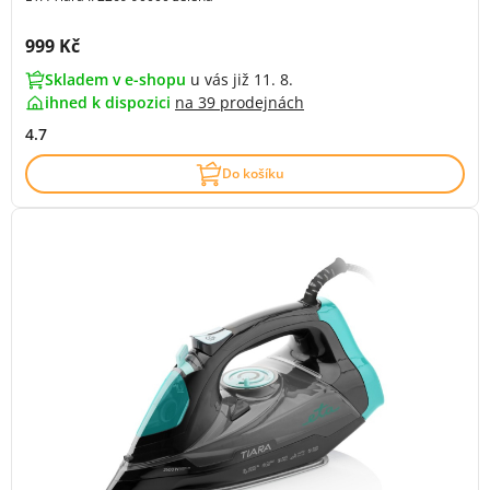
Cena s DPH:
999 Kč
Skladem v e-shopu
u vás již 11. 8.
ihned k dispozici
na
39 prodejnách
4.7
Do košíku