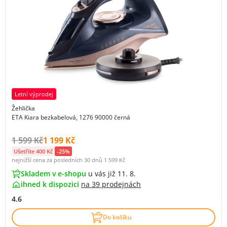
Letní výprodej
Žehlička
ETA Kiara bezkabelová, 1276 90000 černá
Původní cena s DPH:
Cena s DPH:
1 599 Kč
1 199 Kč
Ušetříte 400 Kč
-25%
nejnižší cena za posledních 30 dnů
1 599 Kč
Skladem v e-shopu
u vás již 11. 8.
ihned k dispozici
na
39 prodejnách
4.6
Do košíku