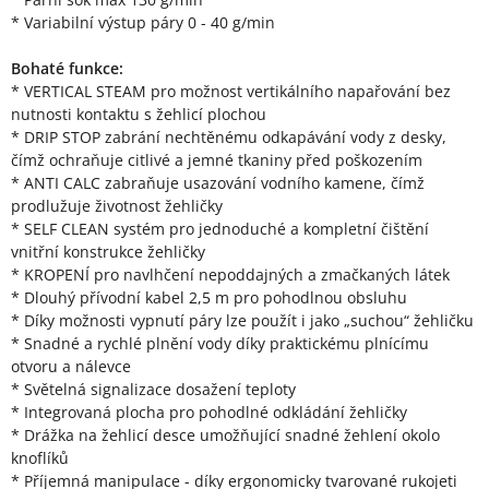
* Variabilní výstup páry 0 - 40 g/min
Bohaté funkce:
* VERTICAL STEAM pro možnost vertikálního napařování bez
nutnosti kontaktu s žehlicí plochou
* DRIP STOP zabrání nechtěnému odkapávání vody z desky,
čímž ochraňuje citlivé a jemné tkaniny před poškozením
* ANTI CALC zabraňuje usazování vodního kamene, čímž
prodlužuje životnost žehličky
* SELF CLEAN systém pro jednoduché a kompletní čištění
vnitřní konstrukce žehličky
* KROPENÍ pro navlhčení nepoddajných a zmačkaných látek
* Dlouhý přívodní kabel 2,5 m pro pohodlnou obsluhu
* Díky možnosti vypnutí páry lze použít i jako „suchou“ žehličku
* Snadné a rychlé plnění vody díky praktickému plnícímu
otvoru a nálevce
* Světelná signalizace dosažení teploty
* Integrovaná plocha pro pohodlné odkládání žehličky
* Drážka na žehlicí desce umožňující snadné žehlení okolo
knoflíků
* Příjemná manipulace - díky ergonomicky tvarované rukojeti