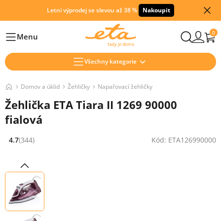
Letní výprodej se slevou až 38 %
Nakoupit
0
Menu
Hlavní
Všechny kategorie
Domov a úklid
Žehličky
Napařovací žehličky
Žehlička ETA Tiara II 1269 90000
fialová
4.7
(344)
Kód: ETA126990000
Hodnocení: 4.7 z 5 (344 recenzí)